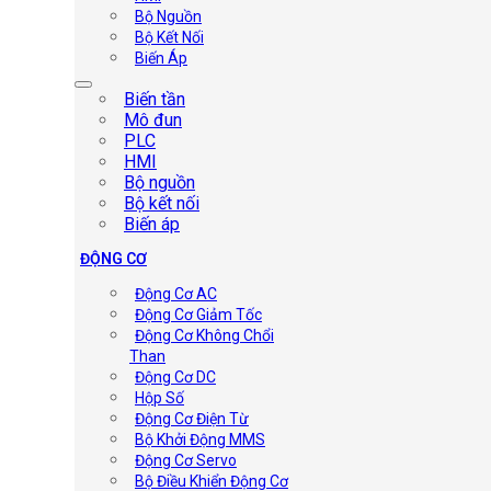
Bộ Nguồn
Bộ Kết Nối
Biến Áp
Biến tần
Mô đun
PLC
HMI
Bộ nguồn
Bộ kết nối
Biến áp
ĐỘNG CƠ
Động Cơ AC
Động Cơ Giảm Tốc
Động Cơ Không Chổi
Than
Động Cơ DC
Hộp Số
Động Cơ Điện Từ
Bộ Khởi Động MMS
Động Cơ Servo
Bộ Điều Khiển Động Cơ