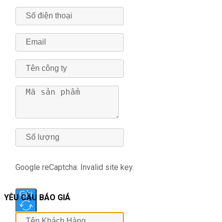
Google reCaptcha: Invalid site key.
Gửi
YÊU CẦU BÁO GIÁ