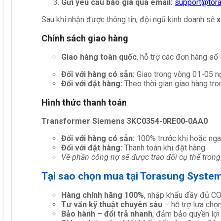
Gửi yêu cầu báo giá qua email:
support@tor
Sau khi nhận được thông tin, đội ngũ kinh doanh sẽ
x
Chính sách giao hàng
Giao hàng toàn quốc
, hỗ trợ các đơn hàng số
Đối với hàng có sẵn:
Giao trong vòng 01-05 ng
Đối với đặt hàng:
Theo thời gian giao hàng tro
Hình thức thanh toán
Transformer Siemens 3KC0354-0RE00-0AA0
Đối với hàng có sẵn:
100% trước khi hoặc nga
Đối với đặt hàng:
Thanh toán khi đặt hàng.
Về phần công nợ sẽ được trao đổi cụ thể trong
Tại sao chọn mua tại Torasung Syste
Hàng chính hãng 100%
, nhập khẩu đầy đủ C
Tư vấn kỹ thuật chuyên sâu
– hỗ trợ lựa chọn 
Bảo hành – đổi trả nhanh
, đảm bảo quyền lợi