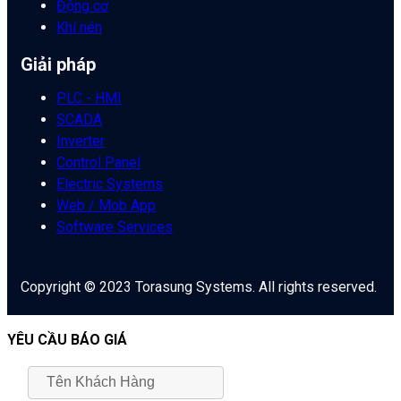
Động cơ
Khí nén
Giải pháp
PLC - HMI
SCADA
Inverter
Control Panel
Electric Systems
Web / Mob App
Software Services
Copyright © 2023 Torasung Systems. All rights reserved.
YÊU CẦU BÁO GIÁ