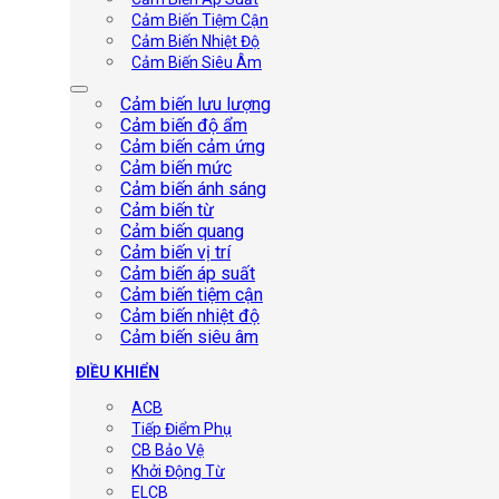
Cảm Biến Tiệm Cận
Cảm Biến Nhiệt Độ
Cảm Biến Siêu Âm
Cảm biến lưu lượng
Cảm biến độ ẩm
Cảm biến cảm ứng
Cảm biến mức
Cảm biến ánh sáng
Cảm biến từ
Cảm biến quang
Cảm biến vị trí
Cảm biến áp suất
Cảm biến tiệm cận
Cảm biến nhiệt độ
Cảm biến siêu âm
ĐIỀU KHIỂN
ACB
Tiếp Điểm Phụ
CB Bảo Vệ
Khởi Động Từ
ELCB