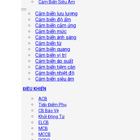
Cảm Biến Siêu Âm
Cảm biến lưu lượng
Cảm biến độ ẩm
Cảm biến cảm ứng
Cảm biến mức
Cảm biến ánh sáng
Cảm biến từ
Cảm biến quang
Cảm biến vị trí
Cảm biến áp suất
Cảm biến tiệm cận
Cảm biến nhiệt độ
Cảm biến siêu âm
ĐIỀU KHIỂN
ACB
Tiếp Điểm Phụ
CB Bảo Vệ
Khởi Động Từ
ELCB
MCB
MCCB