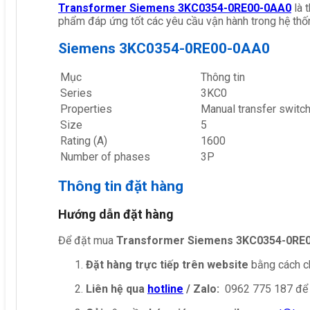
Transformer Siemens 3KC0354-0RE00-0AA0
là 
phẩm đáp ứng tốt các yêu cầu vận hành trong hệ thố
Siemens 3KC0354-0RE00-0AA0
Mục
Thông tin
Series
3KC0
Properties
Manual transfer switc
Size
5
Rating (A)
1600
Number of phases
3P
Thông tin đặt hàng
Hướng dẫn đặt hàng
Để đặt mua
Transformer Siemens 3KC0354-0RE
Đặt hàng trực tiếp trên website
bằng cách ch
Liên hệ qua
hotline
/ Zalo:
0962 775 187 để 