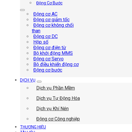
Động Cơ Bước
Động cơ AC
Động cơ giảm tốc
Động cơ không chổi
than
Động cơ DC
Hộp số
Động cơ điện từ
Bộ khởi động MMS
Động cơ Servo
Bộ điều khiển động cơ
Động cơ bước
DỊCH VỤ
Dịch vụ Phần Mềm
Dịch vụ Tự Động Hóa
Dịch vụ Khí Nén
Động cơ Công nghiệp
THƯƠNG HIỆU