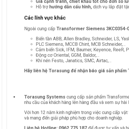
Giá cạnh tranh, chiết khấu tốt cho đơn số l
Hỗ trợ
hướng dẫn cấu hình,
dịch vụ lắp đặt tậ
Các lĩnh vực khác
Ngoài cung cấp
Transformer Siemens 3KC0354-
Biến tần ABB, Allen Bradley, Schneider, LS, Yas
PLC Siemens, MCCB Chint, MCB Schneider,…
Cảm biến Sick, IFM, Baumer, Keyence, ReeR, Pe
Động cơ Oriental, GGM, Baldor,…
Khí nén Festo, Janatics, SMC, Airtac,…
Hãy liên hệ Torasung để nhận báo giá sản phẩm
Torasung Systems
cung cấp sản phẩm Transformer
nhu cầu của khách hàng lên hàng đầu và xem sự hài 
Với hơn 12 năm kinh nghiệm trong việc cung cấp vật 
và mang đến giải pháp phù hợp cho doanh nghiệp.
Liên hệ
Hotline: 0962 775 187
để được tư vấn và hỗ