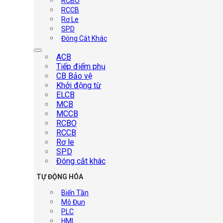
RCBO
RCCB
Rơ Le
SPD
Đóng Cắt Khác
ACB
Tiếp điểm phụ
CB Bảo vệ
Khởi động từ
ELCB
MCB
MCCB
RCBO
RCCB
Rơ le
SPD
Đóng cắt khác
TỰ ĐỘNG HÓA
Biến Tần
Mô Đun
PLC
HMI