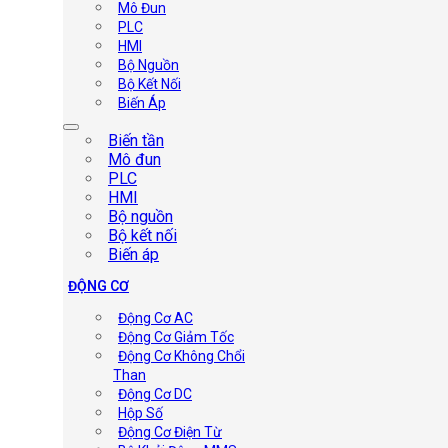
Mô Đun
PLC
HMI
Bộ Nguồn
Bộ Kết Nối
Biến Áp
Biến tần
Mô đun
PLC
HMI
Bộ nguồn
Bộ kết nối
Biến áp
ĐỘNG CƠ
Động Cơ AC
Động Cơ Giảm Tốc
Động Cơ Không Chổi
Than
Động Cơ DC
Hộp Số
Động Cơ Điện Từ