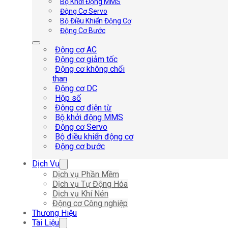
Bộ Khởi Động MMS
Động Cơ Servo
Bộ Điều Khiển Động Cơ
Động Cơ Bước
Động cơ AC
Động cơ giảm tốc
Động cơ không chổi
than
Động cơ DC
Hộp số
Động cơ điện từ
Bộ khởi động MMS
Động cơ Servo
Bộ điều khiển động cơ
Động cơ bước
Dịch Vụ
Dịch vụ Phần Mềm
Dịch vụ Tự Động Hóa
Dịch vụ Khí Nén
Động cơ Công nghiệp
Thương Hiệu
Tài Liệu