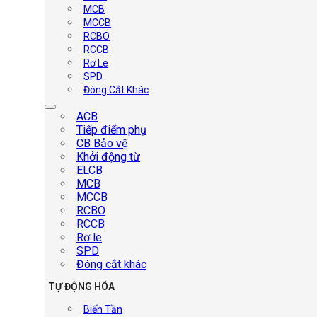
MCB
MCCB
RCBO
RCCB
Rơ Le
SPD
Đóng Cắt Khác
ACB
Tiếp điểm phụ
CB Bảo vệ
Khởi động từ
ELCB
MCB
MCCB
RCBO
RCCB
Rơ le
SPD
Đóng cắt khác
TỰ ĐỘNG HÓA
Biến Tần