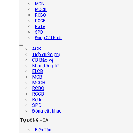
MCB
MCCB
RCBO
RCCB
Rơ Le
SPD
Đóng Cắt Khác
ACB
Tiếp điểm phụ
CB Bảo vệ
Khởi động từ
ELCB
MCB
MCCB
RCBO
RCCB
Rơ le
SPD
Đóng cắt khác
TỰ ĐỘNG HÓA
Biến Tần