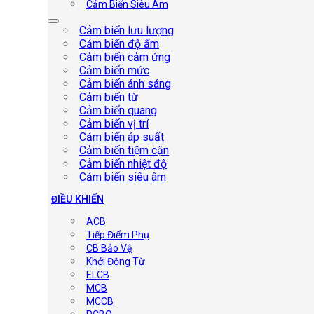
Cảm Biến Siêu Âm
Cảm biến lưu lượng
Cảm biến độ ẩm
Cảm biến cảm ứng
Cảm biến mức
Cảm biến ánh sáng
Cảm biến từ
Cảm biến quang
Cảm biến vị trí
Cảm biến áp suất
Cảm biến tiệm cận
Cảm biến nhiệt độ
Cảm biến siêu âm
ĐIỀU KHIỂN
ACB
Tiếp Điểm Phụ
CB Bảo Vệ
Khởi Động Từ
ELCB
MCB
MCCB