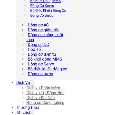
Bộ Khởi Động MMS
Động Cơ Servo
Bộ Điều Khiển Động Cơ
Động Cơ Bước
Động cơ AC
Động cơ giảm tốc
Động cơ không chổi
than
Động cơ DC
Hộp số
Động cơ điện từ
Bộ khởi động MMS
Động cơ Servo
Bộ điều khiển động cơ
Động cơ bước
Dịch Vụ
Dịch vụ Phần Mềm
Dịch vụ Tự Động Hóa
Dịch vụ Khí Nén
Động cơ Công nghiệp
Thương Hiệu
Tài Liệu