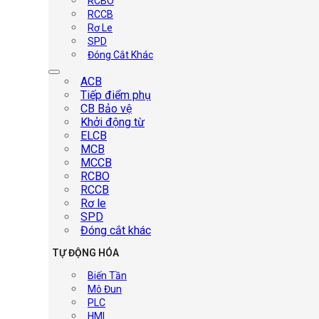
RCBO
RCCB
Rơ Le
SPD
Đóng Cắt Khác
ACB
Tiếp điểm phụ
CB Bảo vệ
Khởi động từ
ELCB
MCB
MCCB
RCBO
RCCB
Rơ le
SPD
Đóng cắt khác
TỰ ĐỘNG HÓA
Biến Tần
Mô Đun
PLC
HMI