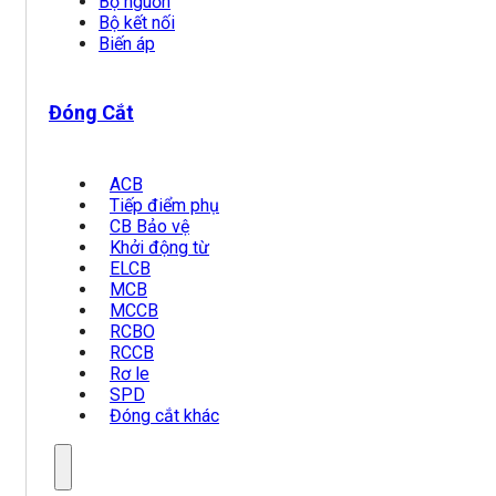
Bộ nguồn
Bộ kết nối
Biến áp
Đóng Cắt
ACB
Tiếp điểm phụ
CB Bảo vệ
Khởi động từ
ELCB
MCB
MCCB
RCBO
RCCB
Rơ le
SPD
Đóng cắt khác