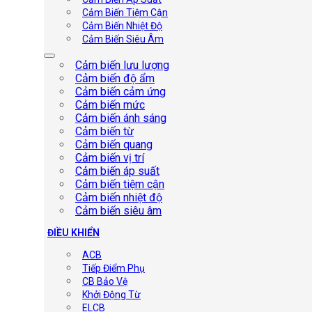
Cảm Biến Tiệm Cận
Cảm Biến Nhiệt Độ
Cảm Biến Siêu Âm
Cảm biến lưu lượng
Cảm biến độ ẩm
Cảm biến cảm ứng
Cảm biến mức
Cảm biến ánh sáng
Cảm biến từ
Cảm biến quang
Cảm biến vị trí
Cảm biến áp suất
Cảm biến tiệm cận
Cảm biến nhiệt độ
Cảm biến siêu âm
ĐIỀU KHIỂN
ACB
Tiếp Điểm Phụ
CB Bảo Vệ
Khởi Động Từ
ELCB