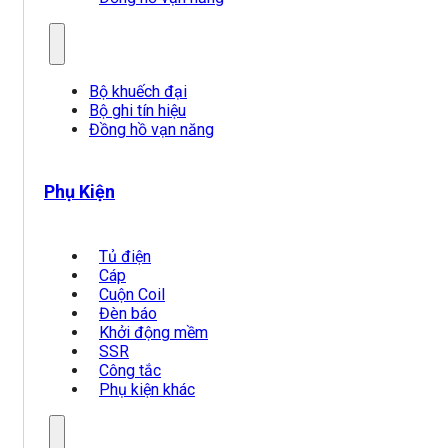
Bộ khuếch đại
Bộ ghi tín hiệu
Đồng hồ vạn năng
Phụ Kiện
Tủ điện
Cáp
Cuộn Coil
Đèn báo
Khởi động mềm
SSR
Công tắc
Phụ kiện khác