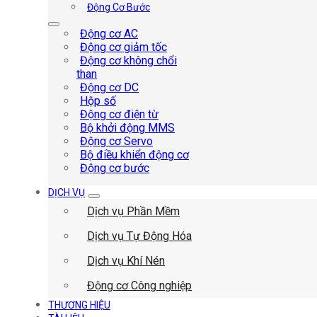
Động Cơ Bước
Động cơ AC
Động cơ giảm tốc
Động cơ không chổi
than
Động cơ DC
Hộp số
Động cơ điện từ
Bộ khởi động MMS
Động cơ Servo
Bộ điều khiển động cơ
Động cơ bước
DỊCH VỤ
Dịch vụ Phần Mềm
Dịch vụ Tự Động Hóa
Dịch vụ Khí Nén
Động cơ Công nghiệp
THƯƠNG HIỆU