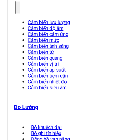
Cảm biến lưu lượng
Cảm biến độ ẩm
Cảm biến cảm ứng
Cảm biến mức
Cảm biến ánh sáng
Cảm biến từ
Cảm biến quang
Cảm biến vị trí
Cảm biến áp suất
Cảm biến tiệm cận
Cảm biến nhiệt độ
Cảm biến siêu âm
Đo Lường
Bộ khuếch đại
Bộ ghi tín hiệu
Đồng hồ vạn năng