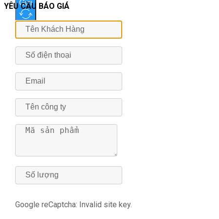
Gửi
YÊU CẦU BÁO GIÁ
Google reCaptcha: Invalid site key.