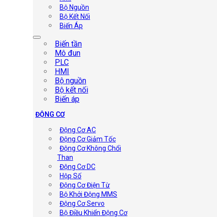
Bộ Nguồn
Bộ Kết Nối
Biến Áp
Biến tần
Mô đun
PLC
HMI
Bộ nguồn
Bộ kết nối
Biến áp
ĐỘNG CƠ
Động Cơ AC
Động Cơ Giảm Tốc
Động Cơ Không Chổi
Than
Động Cơ DC
Hộp Số
Động Cơ Điện Từ
Bộ Khởi Động MMS
Động Cơ Servo
Bộ Điều Khiển Động Cơ