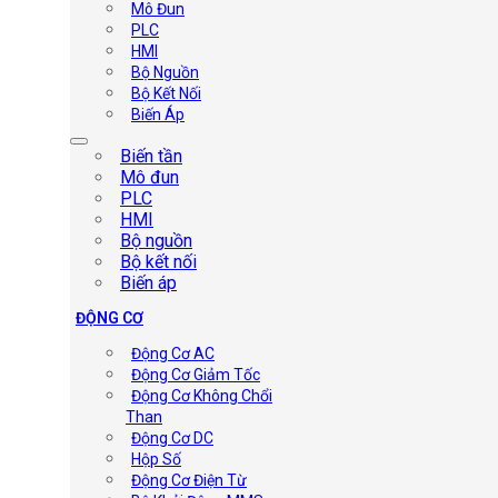
Mô Đun
PLC
HMI
Bộ Nguồn
Bộ Kết Nối
Biến Áp
Biến tần
Mô đun
PLC
HMI
Bộ nguồn
Bộ kết nối
Biến áp
ĐỘNG CƠ
Động Cơ AC
Động Cơ Giảm Tốc
Động Cơ Không Chổi
Than
Động Cơ DC
Hộp Số
Động Cơ Điện Từ