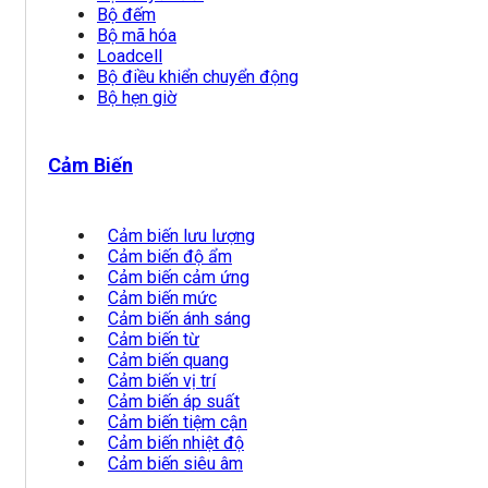
Bộ đếm
Bộ mã hóa
Loadcell
Bộ điều khiển chuyển động
Bộ hẹn giờ
Cảm Biến
Cảm biến lưu lượng
Cảm biến độ ẩm
Cảm biến cảm ứng
Cảm biến mức
Cảm biến ánh sáng
Cảm biến từ
Cảm biến quang
Cảm biến vị trí
Cảm biến áp suất
Cảm biến tiệm cận
Cảm biến nhiệt độ
Cảm biến siêu âm