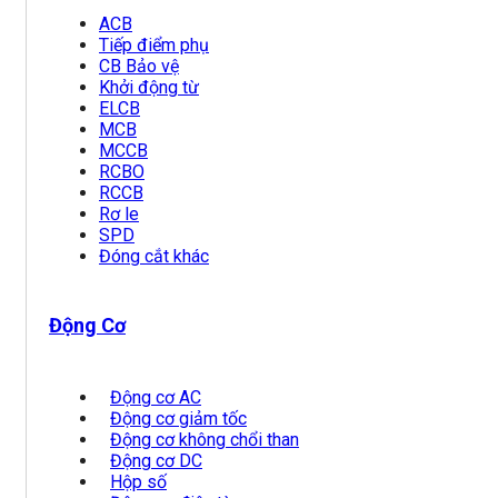
ACB
Tiếp điểm phụ
CB Bảo vệ
Khởi động từ
ELCB
MCB
MCCB
RCBO
RCCB
Rơ le
SPD
Đóng cắt khác
Động Cơ
Động cơ AC
Động cơ giảm tốc
Động cơ không chổi than
Động cơ DC
Hộp số