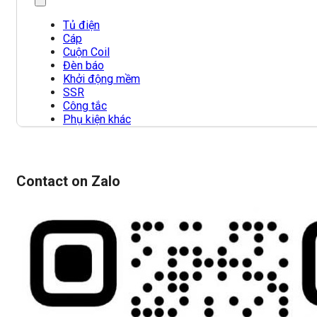
Tủ điện
Cáp
Cuộn Coil
Đèn báo
Khởi động mềm
SSR
Công tắc
Phụ kiện khác
Contact on Zalo