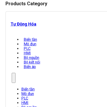
Products Category
Tự Động Hóa
Biến tần
Mô đun
PLC
HMI
Bộ nguồn
Bộ kết nối
Biến áp
Biến tần
Mô đun
PLC
HMI