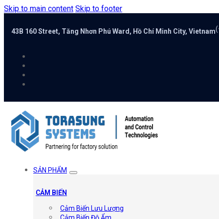
Skip to main content
Skip to footer
(
43B 160 Street, Tăng Nhơn Phú Ward, Hồ Chí Minh City, Vietnam
SẢN PHẨM
CẢM BIẾN
Cảm Biến Lưu Lượng
Cảm Biến Độ Ẩm