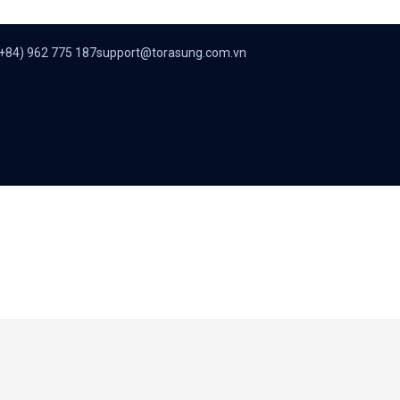
+84) 962 775 187
support@torasung.com.vn