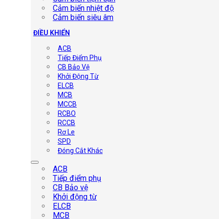
Cảm biến nhiệt độ
Cảm biến siêu âm
ĐIỀU KHIỂN
ACB
Tiếp Điểm Phụ
CB Bảo Vệ
Khởi Động Từ
ELCB
MCB
MCCB
RCBO
RCCB
Rơ Le
SPD
Đóng Cắt Khác
ACB
Tiếp điểm phụ
CB Bảo vệ
Khởi động từ
ELCB
MCB