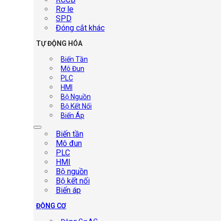
Rơ le
SPD
Đóng cắt khác
TỰ ĐỘNG HÓA
Biến Tần
Mô Đun
PLC
HMI
Bộ Nguồn
Bộ Kết Nối
Biến Áp
Biến tần
Mô đun
PLC
HMI
Bộ nguồn
Bộ kết nối
Biến áp
ĐỘNG CƠ