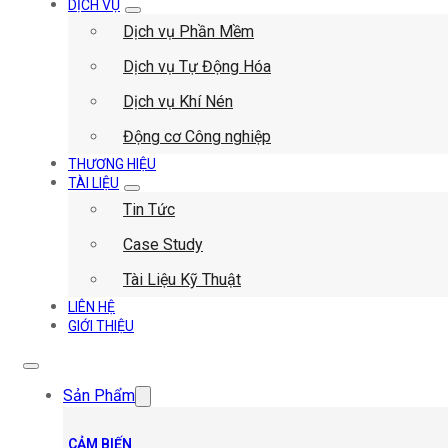
DỊCH VỤ
Dịch vụ Phần Mềm
Dịch vụ Tự Động Hóa
Dịch vụ Khí Nén
Động cơ Công nghiệp
THƯƠNG HIỆU
TÀI LIỆU
Tin Tức
Case Study
Tài Liệu Kỹ Thuật
LIÊN HỆ
GIỚI THIỆU
Sản Phẩm
CẢM BIẾN