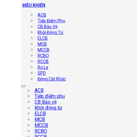
ĐIỀU KHIỂN
ACB
Tiếp Điểm Phụ
CB Bảo Vệ
Khởi Động Từ
ELCB
MCB
MCCB
RCBO
RCCB
Rơ Le
SPD
Đóng Cắt Khác
ACB
Tiếp điểm phụ
CB Bảo vệ
Khởi động từ
ELCB
MCB
MCCB
RCBO
RCCB