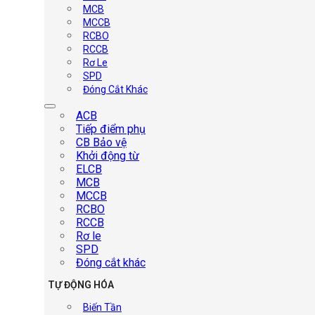
MCB
MCCB
RCBO
RCCB
Rơ Le
SPD
Đóng Cắt Khác
ACB
Tiếp điểm phụ
CB Bảo vệ
Khởi động từ
ELCB
MCB
MCCB
RCBO
RCCB
Rơ le
SPD
Đóng cắt khác
TỰ ĐỘNG HÓA
Biến Tần