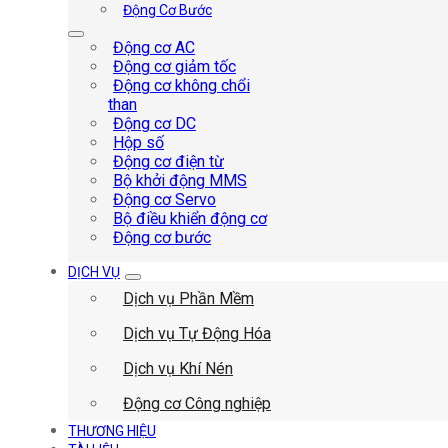
Động Cơ Bước
Động cơ AC
Động cơ giảm tốc
Động cơ không chổi
than
Động cơ DC
Hộp số
Động cơ điện từ
Bộ khởi động MMS
Động cơ Servo
Bộ điều khiển động cơ
Động cơ bước
DỊCH VỤ
Dịch vụ Phần Mềm
Dịch vụ Tự Động Hóa
Dịch vụ Khí Nén
Động cơ Công nghiệp
THƯƠNG HIỆU