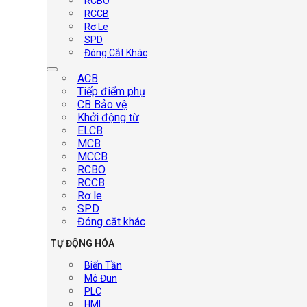
RCBO
RCCB
Rơ Le
SPD
Đóng Cắt Khác
ACB
Tiếp điểm phụ
CB Bảo vệ
Khởi động từ
ELCB
MCB
MCCB
RCBO
RCCB
Rơ le
SPD
Đóng cắt khác
TỰ ĐỘNG HÓA
Biến Tần
Mô Đun
PLC
HMI