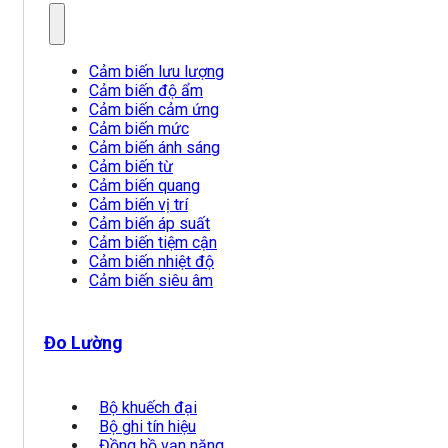
Cảm biến lưu lượng
Cảm biến độ ẩm
Cảm biến cảm ứng
Cảm biến mức
Cảm biến ánh sáng
Cảm biến từ
Cảm biến quang
Cảm biến vị trí
Cảm biến áp suất
Cảm biến tiệm cận
Cảm biến nhiệt độ
Cảm biến siêu âm
Đo Lường
Bộ khuếch đại
Bộ ghi tín hiệu
Đồng hồ vạn năng