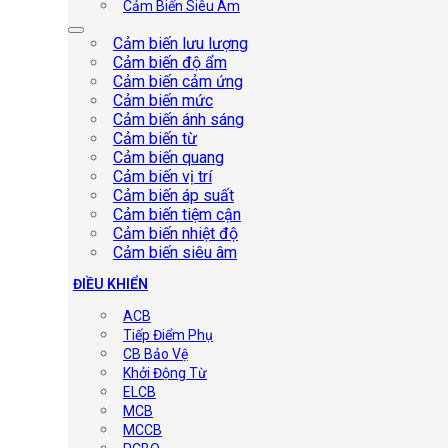
Cảm Biến Siêu Âm
Cảm biến lưu lượng
Cảm biến độ ẩm
Cảm biến cảm ứng
Cảm biến mức
Cảm biến ánh sáng
Cảm biến từ
Cảm biến quang
Cảm biến vị trí
Cảm biến áp suất
Cảm biến tiệm cận
Cảm biến nhiệt độ
Cảm biến siêu âm
ĐIỀU KHIỂN
ACB
Tiếp Điểm Phụ
CB Bảo Vệ
Khởi Động Từ
ELCB
MCB
MCCB