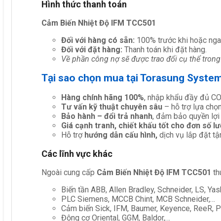
Hình thức thanh toán
Cảm Biến Nhiệt Độ IFM TCC501
Đối với hàng có sẵn:
100% trước khi hoặc nga
Đối với đặt hàng:
Thanh toán khi đặt hàng.
Về phần công nợ sẽ được trao đổi cụ thể trong
Tại sao chọn mua tại Torasung Syste
Hàng chính hãng 100%
, nhập khẩu đầy đủ C
Tư vấn kỹ thuật chuyên sâu
– hỗ trợ lựa chọn 
Bảo hành – đổi trả nhanh
, đảm bảo quyền lợi
Giá cạnh tranh, chiết khấu tốt cho đơn số l
Hỗ trợ
hướng dẫn cấu hình,
dịch vụ lắp đặt tậ
Các lĩnh vực khác
Ngoài cung cấp
Cảm Biến Nhiệt Độ IFM TCC501
th
Biến tần ABB, Allen Bradley, Schneider, LS, Yas
PLC Siemens, MCCB Chint, MCB Schneider,…
Cảm biến Sick, IFM, Baumer, Keyence, ReeR, Pe
Động cơ Oriental, GGM, Baldor,…