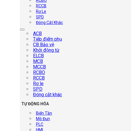
RCBO
RCCB
Rơ Le
SPD
Đóng Cắt Khác
ACB
Tiếp điểm phụ
CB Bảo vệ
Khởi động từ
ELCB
MCB
MCCB
RCBO
RCCB
Rơ le
SPD
Đóng cắt khác
TỰ ĐỘNG HÓA
Biến Tần
Mô Đun
PLC
HMI