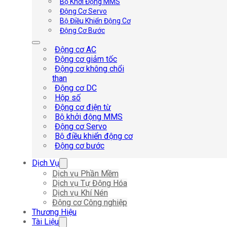
Bộ Khởi Động MMS
Động Cơ Servo
Bộ Điều Khiển Động Cơ
Động Cơ Bước
Động cơ AC
Động cơ giảm tốc
Động cơ không chổi
than
Động cơ DC
Hộp số
Động cơ điện từ
Bộ khởi động MMS
Động cơ Servo
Bộ điều khiển động cơ
Động cơ bước
Dịch Vụ
Dịch vụ Phần Mềm
Dịch vụ Tự Động Hóa
Dịch vụ Khí Nén
Động cơ Công nghiệp
Thương Hiệu
Tài Liệu