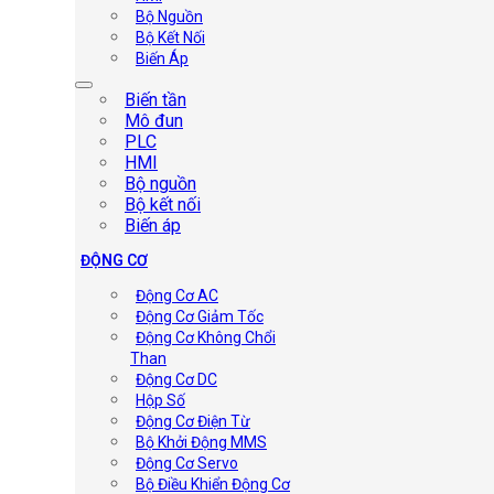
Bộ Nguồn
Bộ Kết Nối
Biến Áp
Biến tần
Mô đun
PLC
HMI
Bộ nguồn
Bộ kết nối
Biến áp
ĐỘNG CƠ
Động Cơ AC
Động Cơ Giảm Tốc
Động Cơ Không Chổi
Than
Động Cơ DC
Hộp Số
Động Cơ Điện Từ
Bộ Khởi Động MMS
Động Cơ Servo
Bộ Điều Khiển Động Cơ