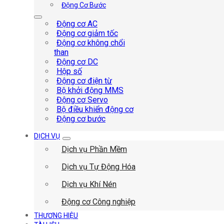
Động Cơ Bước
Động cơ AC
Động cơ giảm tốc
Động cơ không chổi
than
Động cơ DC
Hộp số
Động cơ điện từ
Bộ khởi động MMS
Động cơ Servo
Bộ điều khiển động cơ
Động cơ bước
DỊCH VỤ
Dịch vụ Phần Mềm
Dịch vụ Tự Động Hóa
Dịch vụ Khí Nén
Động cơ Công nghiệp
THƯƠNG HIỆU