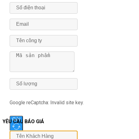
Google reCaptcha: Invalid site key.
Gửi
YÊU CẦU BÁO GIÁ