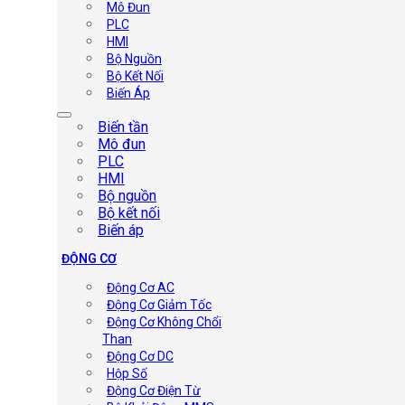
Mô Đun
PLC
HMI
Bộ Nguồn
Bộ Kết Nối
Biến Áp
Biến tần
Mô đun
PLC
HMI
Bộ nguồn
Bộ kết nối
Biến áp
ĐỘNG CƠ
Động Cơ AC
Động Cơ Giảm Tốc
Động Cơ Không Chổi
Than
Động Cơ DC
Hộp Số
Động Cơ Điện Từ