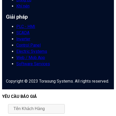
Khí nén
Giải pháp
PLC - HMI
SCADA
Inverter
Control Panel
Electric Systems
Web / Mob App
Software Services
Copyright © 2023 Torasung Systems. All rights reserved.
YÊU CẦU BÁO GIÁ