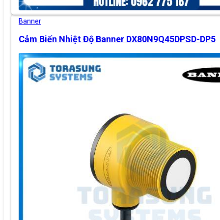
Banner
Cảm Biến Nhiệt Độ Banner DX80N9Q45DPSD-DP5