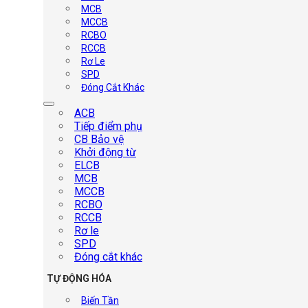
MCB
MCCB
RCBO
RCCB
Rơ Le
SPD
Đóng Cắt Khác
ACB
Tiếp điểm phụ
CB Bảo vệ
Khởi động từ
ELCB
MCB
MCCB
RCBO
RCCB
Rơ le
SPD
Đóng cắt khác
TỰ ĐỘNG HÓA
Biến Tần