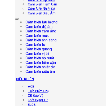
Cảm Biến Tiệm Cận
Cảm Biến Nhiệt Độ
Cảm Biến Siêu Âm
Cảm biến lưu lượng
Cảm biến độ ẩm
Cảm biến cảm ứng
Cảm biến mức
Cảm biến ánh sáng
Cảm biến từ
Cảm biến quang
Cảm biến vị trí
Cảm biến áp suất
Cảm biến tiệm cận
Cảm biến nhiệt độ
Cảm biến siêu âm
ĐIỀU KHIỂN
ACB
Tiếp Điểm Phụ
CB Bảo Vệ
Khởi Động Từ
ELCB