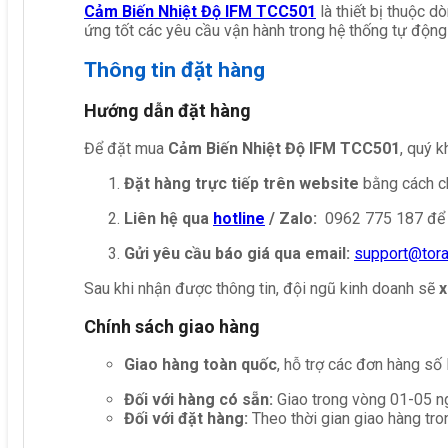
Cảm Biến Nhiệt Độ IFM TCC501
là thiết bị thuộc d
ứng tốt các yêu cầu vận hành trong hệ thống tự động
Thông tin đặt hàng
Hướng dẫn đặt hàng
Để đặt mua
Cảm Biến Nhiệt Độ IFM TCC501
, quý k
Đặt hàng trực tiếp trên website
bằng cách ch
Liên hệ qua
hotline
/ Zalo:
0962 775 187 để 
Gửi yêu cầu báo giá qua email:
support@tor
Sau khi nhận được thông tin, đội ngũ kinh doanh sẽ
x
Chính sách giao hàng
Giao hàng toàn quốc
, hỗ trợ các đơn hàng số
Đối với hàng có sẵn:
Giao trong vòng 01-05 ng
Đối với đặt hàng:
Theo thời gian giao hàng tro