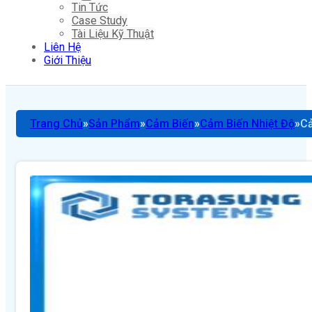
Tin Tức
Case Study
Tài Liệu Kỹ Thuật
Liên Hệ
Giới Thiệu
Trang Chủ
Sản Phẩm
Cảm Biến
Cảm Biến Nhiệt Độ
Cả