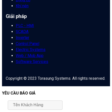
Khí nén
Giải pháp
PLC - HMI
SCADA
Inverter
Control Panel
Electric Systems
Web / Mob App
Software Services
Copyright © 2023 Torasung Systems. All rights reserved.
YÊU CẦU BÁO GIÁ