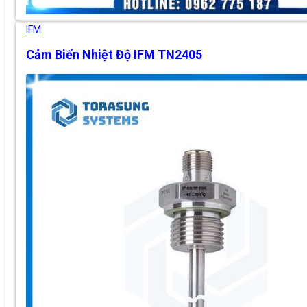
IFM
Cảm Biến Nhiệt Độ IFM TN2405