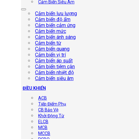
Cảm Biến Siêu Âm
Cảm biến lưu lượng
Cảm biến độ ẩm
Cảm biến cảm ứng
Cảm biến mức
Cảm biến ánh sáng
Cảm biến từ
Cảm biến quang
Cảm biến vị trí
Cảm biến áp suất
Cảm biến tiệm cận
Cảm biến nhiệt độ
Cảm biến siêu âm
ĐIỀU KHIỂN
ACB
Tiếp Điểm Phụ
CB Bảo Vệ
Khởi Động Từ
ELCB
MCB
MCCB