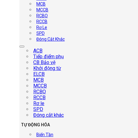
MCB
MCCB
RCBO
RCCB
Rơ Le
SPD
Đóng Cắt Khác
ACB
Tiếp điểm phụ
CB Bảo vệ
Khởi động từ
ELCB
MCB
MCCB
RCBO
RCCB
Rơ le
SPD
Đóng cắt khác
TỰ ĐỘNG HÓA
Biến Tần