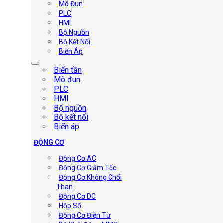
Mô Đun
PLC
HMI
Bộ Nguồn
Bộ Kết Nối
Biến Áp
Biến tần
Mô đun
PLC
HMI
Bộ nguồn
Bộ kết nối
Biến áp
ĐỘNG CƠ
Động Cơ AC
Động Cơ Giảm Tốc
Động Cơ Không Chổi
Than
Động Cơ DC
Hộp Số
Động Cơ Điện Từ