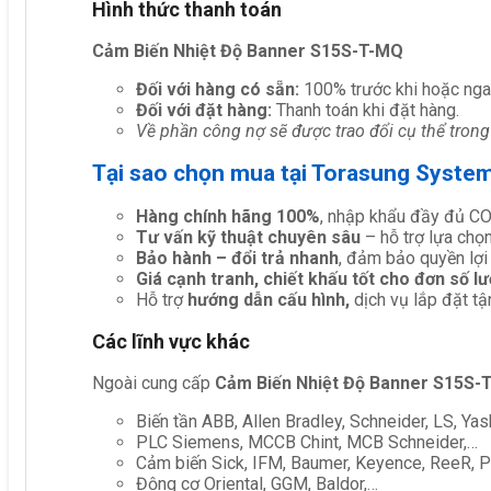
Hình thức thanh toán
Cảm Biến Nhiệt Độ Banner S15S-T-MQ
Đối với hàng có sẵn:
100% trước khi hoặc nga
Đối với đặt hàng:
Thanh toán khi đặt hàng.
Về phần công nợ sẽ được trao đổi cụ thể trong
Tại sao chọn mua tại Torasung Syste
Hàng chính hãng 100%
, nhập khẩu đầy đủ C
Tư vấn kỹ thuật chuyên sâu
– hỗ trợ lựa chọn 
Bảo hành – đổi trả nhanh
, đảm bảo quyền lợi
Giá cạnh tranh, chiết khấu tốt cho đơn số l
Hỗ trợ
hướng dẫn cấu hình,
dịch vụ lắp đặt tậ
Các lĩnh vực khác
Ngoài cung cấp
Cảm Biến Nhiệt Độ Banner S15S-
Biến tần ABB, Allen Bradley, Schneider, LS, Yas
PLC Siemens, MCCB Chint, MCB Schneider,…
Cảm biến Sick, IFM, Baumer, Keyence, ReeR, Pe
Động cơ Oriental, GGM, Baldor,…