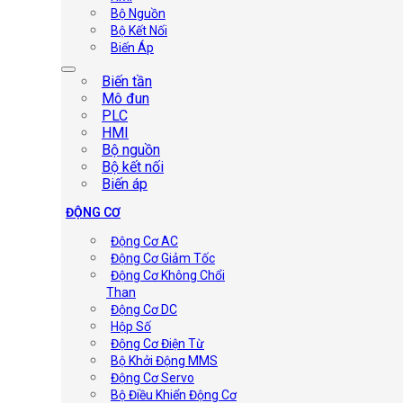
Bộ Nguồn
Bộ Kết Nối
Biến Áp
Biến tần
Mô đun
PLC
HMI
Bộ nguồn
Bộ kết nối
Biến áp
ĐỘNG CƠ
Động Cơ AC
Động Cơ Giảm Tốc
Động Cơ Không Chổi
Than
Động Cơ DC
Hộp Số
Động Cơ Điện Từ
Bộ Khởi Động MMS
Động Cơ Servo
Bộ Điều Khiển Động Cơ