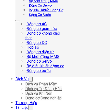
Bộ Khởi Động MMS
Động Cơ Servo
Bộ Điều Khiển Động Cơ
Động Cơ Bước
Động cơ AC
Động cơ giảm tốc
Động cơ không chổi
than
Động cơ DC
Hộp số
Động cơ điện từ
Bộ khởi động MMS
Động cơ Servo
Bộ điều khiển động cơ
Động cơ bước
Dịch Vụ
Dịch vụ Phần Mềm
Dịch vụ Tự Động Hóa
Dịch vụ Khí Nén
Động cơ Công nghiệp
Thương Hiệu
Tài Liệu