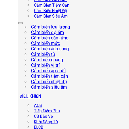
Cảm Biến Tiệm Cận
Cảm Biến Nhiệt Độ
Cảm Biến Siêu Âm
Cảm biến lưu lượng
Cảm biến độ ẩm
Cảm biến cảm ứng
Cảm biến mức
Cảm biến ánh sáng
Cảm biến từ
Cảm biến quang
Cảm biến vị trí
Cảm biến áp suất
Cảm biến tiệm cận
Cảm biến nhiệt độ
Cảm biến siêu âm
ĐIỀU KHIỂN
ACB
Tiếp Điểm Phụ
CB Bảo Vệ
Khởi Động Từ
ELCB