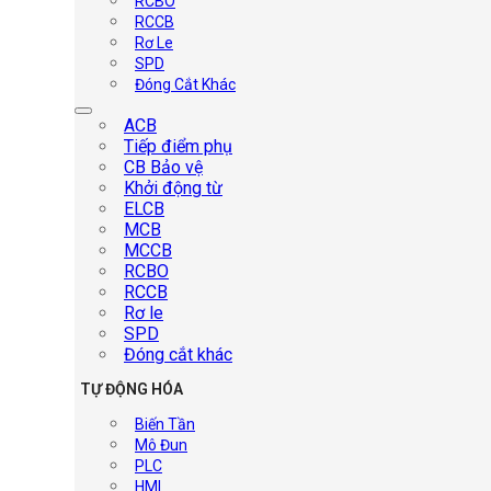
RCBO
RCCB
Rơ Le
SPD
Đóng Cắt Khác
ACB
Tiếp điểm phụ
CB Bảo vệ
Khởi động từ
ELCB
MCB
MCCB
RCBO
RCCB
Rơ le
SPD
Đóng cắt khác
TỰ ĐỘNG HÓA
Biến Tần
Mô Đun
PLC
HMI