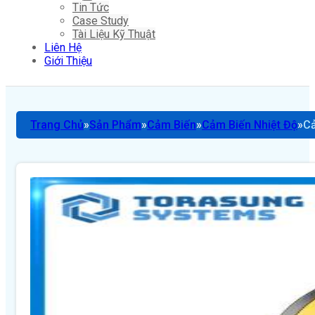
Tin Tức
Case Study
Tài Liệu Kỹ Thuật
Liên Hệ
Giới Thiệu
Trang Chủ
Sản Phẩm
Cảm Biến
Cảm Biến Nhiệt Độ
Cả