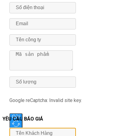
Google reCaptcha: Invalid site key.
Gửi
YÊU CẦU BÁO GIÁ