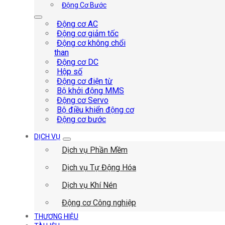
Động Cơ Bước
Động cơ AC
Động cơ giảm tốc
Động cơ không chổi
than
Động cơ DC
Hộp số
Động cơ điện từ
Bộ khởi động MMS
Động cơ Servo
Bộ điều khiển động cơ
Động cơ bước
DỊCH VỤ
Dịch vụ Phần Mềm
Dịch vụ Tự Động Hóa
Dịch vụ Khí Nén
Động cơ Công nghiệp
THƯƠNG HIỆU