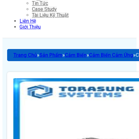
Tin Tức
Case Study
Tài Liệu Kỹ Thuật
Liên Hệ
Giới Thiệu
Trang Chủ
Sản Phẩm
Cảm Biến
Cảm Biến Cảm Ứng
C