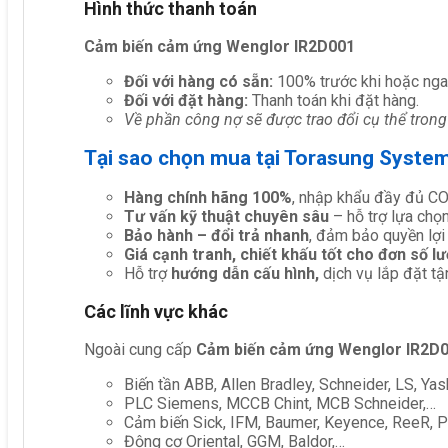
Hình thức thanh toán
Cảm biến cảm ứng Wenglor IR2D001
Đối với hàng có sẵn:
100% trước khi hoặc nga
Đối với đặt hàng:
Thanh toán khi đặt hàng.
Về phần công nợ sẽ được trao đổi cụ thể trong
Tại sao chọn mua tại Torasung Syste
Hàng chính hãng 100%
, nhập khẩu đầy đủ C
Tư vấn kỹ thuật chuyên sâu
– hỗ trợ lựa chọn 
Bảo hành – đổi trả nhanh
, đảm bảo quyền lợi
Giá cạnh tranh, chiết khấu tốt cho đơn số l
Hỗ trợ
hướng dẫn cấu hình,
dịch vụ lắp đặt tậ
Các lĩnh vực khác
Ngoài cung cấp
Cảm biến cảm ứng Wenglor IR2D
Biến tần ABB, Allen Bradley, Schneider, LS, Yas
PLC Siemens, MCCB Chint, MCB Schneider,…
Cảm biến Sick, IFM, Baumer, Keyence, ReeR, Pe
Động cơ Oriental, GGM, Baldor,…