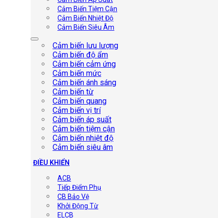
Cảm Biến Tiệm Cận
Cảm Biến Nhiệt Độ
Cảm Biến Siêu Âm
Cảm biến lưu lượng
Cảm biến độ ẩm
Cảm biến cảm ứng
Cảm biến mức
Cảm biến ánh sáng
Cảm biến từ
Cảm biến quang
Cảm biến vị trí
Cảm biến áp suất
Cảm biến tiệm cận
Cảm biến nhiệt độ
Cảm biến siêu âm
ĐIỀU KHIỂN
ACB
Tiếp Điểm Phụ
CB Bảo Vệ
Khởi Động Từ
ELCB