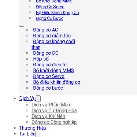
Bộ Khởi Động MMS
Động Cơ Servo
Bộ Điều Khiển Động Cơ
Động Cơ Bước
Động cơ AC
Động cơ giảm tốc
Động cơ không chổi
than
Động cơ DC
Hộp số
Động cơ điện từ
Bộ khởi động MMS
Động cơ Servo
Bộ điều khiển động cơ
Động cơ bước
Dịch Vụ
Dịch vụ Phần Mềm
Dịch vụ Tự Động Hóa
Dịch vụ Khí Nén
Động cơ Công nghiệp
Thương Hiệu
Tài Liệu