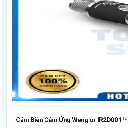
Tồ
Cảm Biến Cảm Ứng Wenglor IR2D001