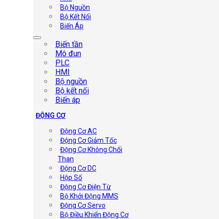
Bộ Nguồn
Bộ Kết Nối
Biến Áp
Biến tần
Mô đun
PLC
HMI
Bộ nguồn
Bộ kết nối
Biến áp
ĐỘNG CƠ
Động Cơ AC
Động Cơ Giảm Tốc
Động Cơ Không Chổi
Than
Động Cơ DC
Hộp Số
Động Cơ Điện Từ
Bộ Khởi Động MMS
Động Cơ Servo
Bộ Điều Khiển Động Cơ