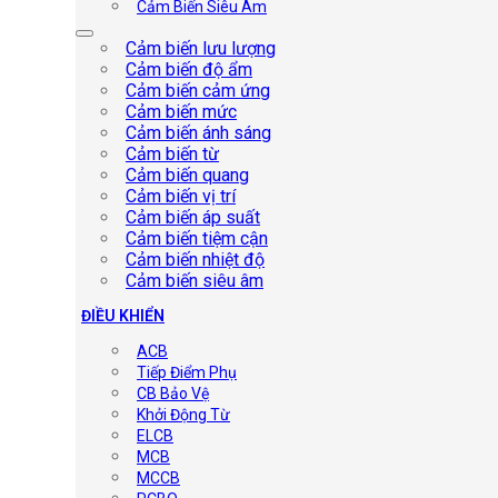
Cảm Biến Siêu Âm
Cảm biến lưu lượng
Cảm biến độ ẩm
Cảm biến cảm ứng
Cảm biến mức
Cảm biến ánh sáng
Cảm biến từ
Cảm biến quang
Cảm biến vị trí
Cảm biến áp suất
Cảm biến tiệm cận
Cảm biến nhiệt độ
Cảm biến siêu âm
ĐIỀU KHIỂN
ACB
Tiếp Điểm Phụ
CB Bảo Vệ
Khởi Động Từ
ELCB
MCB
MCCB