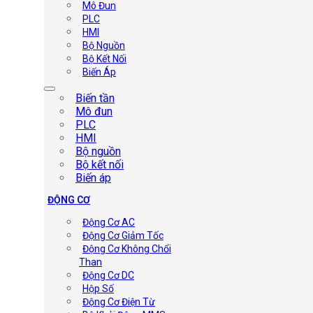
Mô Đun
PLC
HMI
Bộ Nguồn
Bộ Kết Nối
Biến Áp
Biến tần
Mô đun
PLC
HMI
Bộ nguồn
Bộ kết nối
Biến áp
ĐỘNG CƠ
Động Cơ AC
Động Cơ Giảm Tốc
Động Cơ Không Chổi
Than
Động Cơ DC
Hộp Số
Động Cơ Điện Từ