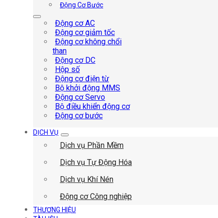
Động Cơ Bước
Động cơ AC
Động cơ giảm tốc
Động cơ không chổi
than
Động cơ DC
Hộp số
Động cơ điện từ
Bộ khởi động MMS
Động cơ Servo
Bộ điều khiển động cơ
Động cơ bước
DỊCH VỤ
Dịch vụ Phần Mềm
Dịch vụ Tự Động Hóa
Dịch vụ Khí Nén
Động cơ Công nghiệp
THƯƠNG HIỆU