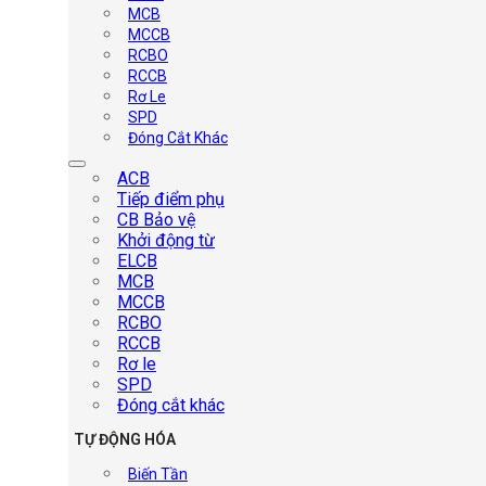
MCB
MCCB
RCBO
RCCB
Rơ Le
SPD
Đóng Cắt Khác
ACB
Tiếp điểm phụ
CB Bảo vệ
Khởi động từ
ELCB
MCB
MCCB
RCBO
RCCB
Rơ le
SPD
Đóng cắt khác
TỰ ĐỘNG HÓA
Biến Tần