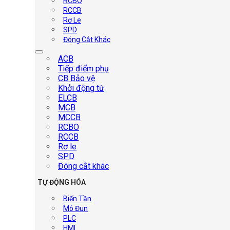
RCBO
RCCB
Rơ Le
SPD
Đóng Cắt Khác
ACB
Tiếp điểm phụ
CB Bảo vệ
Khởi động từ
ELCB
MCB
MCCB
RCBO
RCCB
Rơ le
SPD
Đóng cắt khác
TỰ ĐỘNG HÓA
Biến Tần
Mô Đun
PLC
HMI