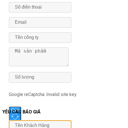
Google reCaptcha: Invalid site key.
Gửi
YÊU CẦU BÁO GIÁ