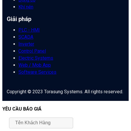
Khí nén
Giải pháp
PLC - HMI
SCADA
Inverter
Control Panel
Electric Systems
Web / Mob App
Software Services
Copyright © 2023 Torasung Systems. All rights reserved.
YÊU CẦU BÁO GIÁ