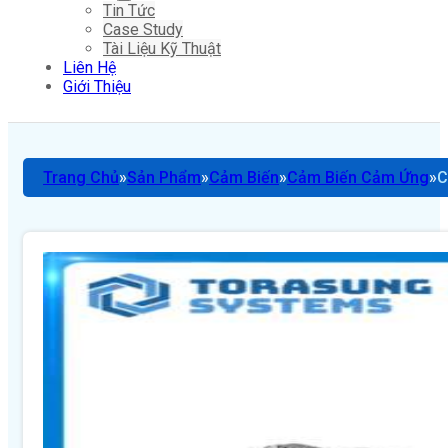
Tin Tức
Case Study
Tài Liệu Kỹ Thuật
Liên Hệ
Giới Thiệu
Trang Chủ
Sản Phẩm
Cảm Biến
Cảm Biến Cảm Ứng
C