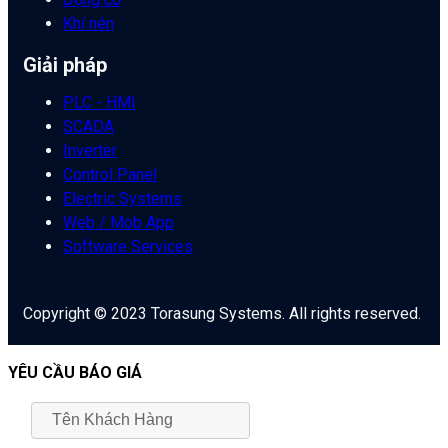
Khí nén
Giải pháp
PLC - HMI
SCADA
Inverter
Control Panel
Electric Systems
Web / Mob App
Software Services
Copyright © 2023 Torasung Systems. All rights reserved.
YÊU CẦU BÁO GIÁ