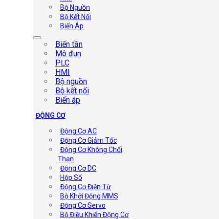
Bộ Nguồn
Bộ Kết Nối
Biến Áp
Biến tần
Mô đun
PLC
HMI
Bộ nguồn
Bộ kết nối
Biến áp
ĐỘNG CƠ
Động Cơ AC
Động Cơ Giảm Tốc
Động Cơ Không Chổi
Than
Động Cơ DC
Hộp Số
Động Cơ Điện Từ
Bộ Khởi Động MMS
Động Cơ Servo
Bộ Điều Khiển Động Cơ