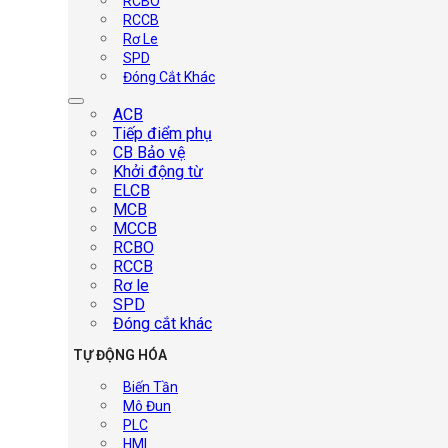
RCBO
RCCB
Rơ Le
SPD
Đóng Cắt Khác
ACB
Tiếp điểm phụ
CB Bảo vệ
Khởi động từ
ELCB
MCB
MCCB
RCBO
RCCB
Rơ le
SPD
Đóng cắt khác
TỰ ĐỘNG HÓA
Biến Tần
Mô Đun
PLC
HMI