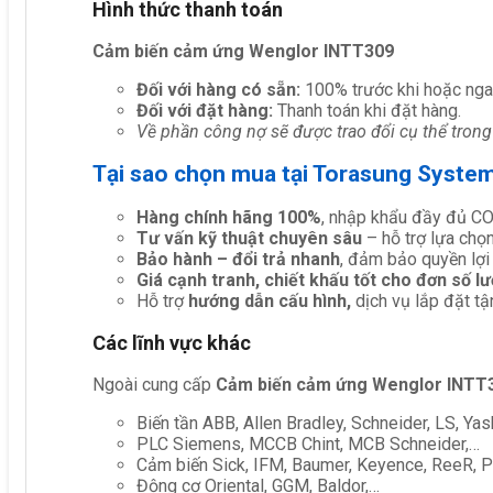
Hình thức thanh toán
Cảm biến cảm ứng Wenglor INTT309
Đối với hàng có sẵn:
100% trước khi hoặc nga
Đối với đặt hàng:
Thanh toán khi đặt hàng.
Về phần công nợ sẽ được trao đổi cụ thể trong
Tại sao chọn mua tại Torasung Syste
Hàng chính hãng 100%
, nhập khẩu đầy đủ C
Tư vấn kỹ thuật chuyên sâu
– hỗ trợ lựa chọn 
Bảo hành – đổi trả nhanh
, đảm bảo quyền lợi
Giá cạnh tranh, chiết khấu tốt cho đơn số l
Hỗ trợ
hướng dẫn cấu hình,
dịch vụ lắp đặt tậ
Các lĩnh vực khác
Ngoài cung cấp
Cảm biến cảm ứng Wenglor INTT
Biến tần ABB, Allen Bradley, Schneider, LS, Yas
PLC Siemens, MCCB Chint, MCB Schneider,…
Cảm biến Sick, IFM, Baumer, Keyence, ReeR, Pe
Động cơ Oriental, GGM, Baldor,…