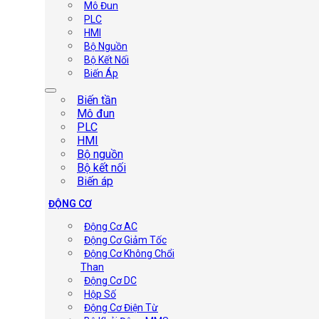
Mô Đun
PLC
HMI
Bộ Nguồn
Bộ Kết Nối
Biến Áp
Biến tần
Mô đun
PLC
HMI
Bộ nguồn
Bộ kết nối
Biến áp
ĐỘNG CƠ
Động Cơ AC
Động Cơ Giảm Tốc
Động Cơ Không Chổi
Than
Động Cơ DC
Hộp Số
Động Cơ Điện Từ