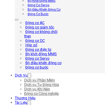
Bộ Khởi Động MMS
Động Cơ Servo
Bộ Điều Khiển Động Cơ
Động Cơ Bước
Động cơ AC
Động cơ giảm tốc
Động cơ không chổi
than
Động cơ DC
Hộp số
Động cơ điện từ
Bộ khởi động MMS
Động cơ Servo
Bộ điều khiển động cơ
Động cơ bước
Dịch Vụ
Dịch vụ Phần Mềm
Dịch vụ Tự Động Hóa
Dịch vụ Khí Nén
Động cơ Công nghiệp
Thương Hiệu
Tài Liệu