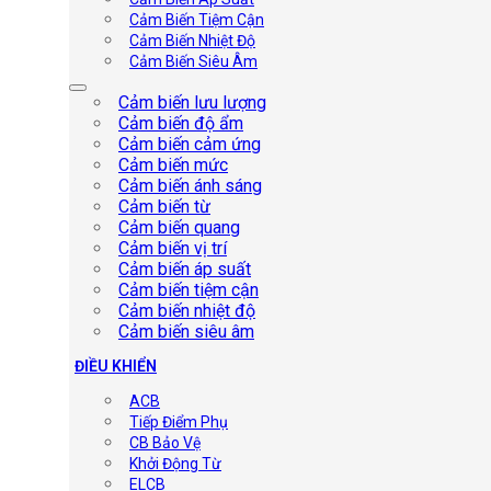
Cảm Biến Tiệm Cận
Cảm Biến Nhiệt Độ
Cảm Biến Siêu Âm
Cảm biến lưu lượng
Cảm biến độ ẩm
Cảm biến cảm ứng
Cảm biến mức
Cảm biến ánh sáng
Cảm biến từ
Cảm biến quang
Cảm biến vị trí
Cảm biến áp suất
Cảm biến tiệm cận
Cảm biến nhiệt độ
Cảm biến siêu âm
ĐIỀU KHIỂN
ACB
Tiếp Điểm Phụ
CB Bảo Vệ
Khởi Động Từ
ELCB