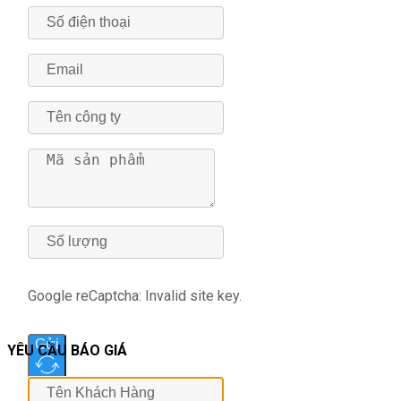
Google reCaptcha: Invalid site key.
Gửi
YÊU CẦU BÁO GIÁ