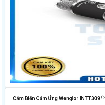
Tồ
Cảm Biến Cảm Ứng Wenglor INTT309