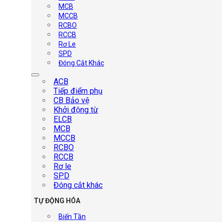
MCB
MCCB
RCBO
RCCB
Rơ Le
SPD
Đóng Cắt Khác
ACB
Tiếp điểm phụ
CB Bảo vệ
Khởi động từ
ELCB
MCB
MCCB
RCBO
RCCB
Rơ le
SPD
Đóng cắt khác
TỰ ĐỘNG HÓA
Biến Tần