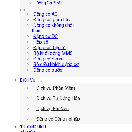
Động Cơ Bước
Động cơ AC
Động cơ giảm tốc
Động cơ không chổi
than
Động cơ DC
Hộp số
Động cơ điện từ
Bộ khởi động MMS
Động cơ Servo
Bộ điều khiển động cơ
Động cơ bước
DỊCH VỤ
Dịch vụ Phần Mềm
Dịch vụ Tự Động Hóa
Dịch vụ Khí Nén
Động cơ Công nghiệp
THƯƠNG HIỆU