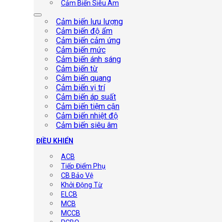
Cảm Biến Siêu Âm
Cảm biến lưu lượng
Cảm biến độ ẩm
Cảm biến cảm ứng
Cảm biến mức
Cảm biến ánh sáng
Cảm biến từ
Cảm biến quang
Cảm biến vị trí
Cảm biến áp suất
Cảm biến tiệm cận
Cảm biến nhiệt độ
Cảm biến siêu âm
ĐIỀU KHIỂN
ACB
Tiếp Điểm Phụ
CB Bảo Vệ
Khởi Động Từ
ELCB
MCB
MCCB