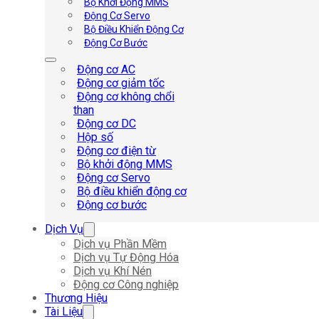
Bộ Khởi Động MMS
Động Cơ Servo
Bộ Điều Khiển Động Cơ
Động Cơ Bước
Động cơ AC
Động cơ giảm tốc
Động cơ không chổi
than
Động cơ DC
Hộp số
Động cơ điện từ
Bộ khởi động MMS
Động cơ Servo
Bộ điều khiển động cơ
Động cơ bước
Dịch Vụ
Dịch vụ Phần Mềm
Dịch vụ Tự Động Hóa
Dịch vụ Khí Nén
Động cơ Công nghiệp
Thương Hiệu
Tài Liệu