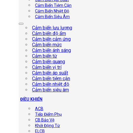
Cảm Biến Tiệm Cận
Cảm Biến Nhiệt Độ
Cảm Biến Siêu Âm
Cảm biến lưu lượng
Cảm biến độ ẩm
Cảm biến cảm ứng
Cảm biến mức
Cảm biến ánh sáng
Cảm biến từ
Cảm biến quang
Cảm biến vị trí
Cảm biến áp suất
Cảm biến tiệm cận
Cảm biến nhiệt độ
Cảm biến siêu âm
ĐIỀU KHIỂN
ACB
Tiếp Điểm Phụ
CB Bảo Vệ
Khởi Động Từ
ELCB