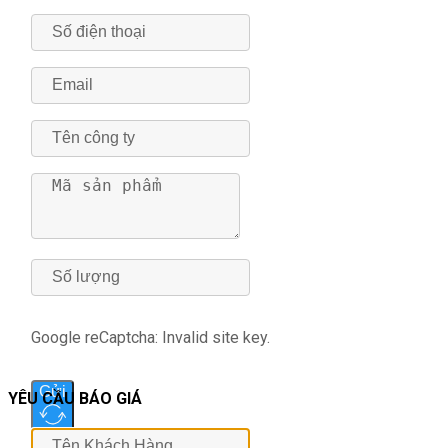
Google reCaptcha: Invalid site key.
Gửi
YÊU CẦU BÁO GIÁ