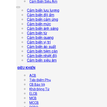
Cảm Biến Siêu Âm
Cảm biến lưu lượng
Cảm biến độ ẩm
Cảm biến cảm ứng
Cảm biến mức
Cảm biến ánh sáng
Cảm biến từ
Cảm biến quang
Cảm biến vị trí
Cảm biến áp suất
Cảm biến tiệm cận
Cảm biến nhiệt độ
Cảm biến siêu âm
ĐIỀU KHIỂN
ACB
Tiếp Điểm Phụ
CB Bảo Vệ
Khởi Động Từ
ELCB
MCB
MCCB