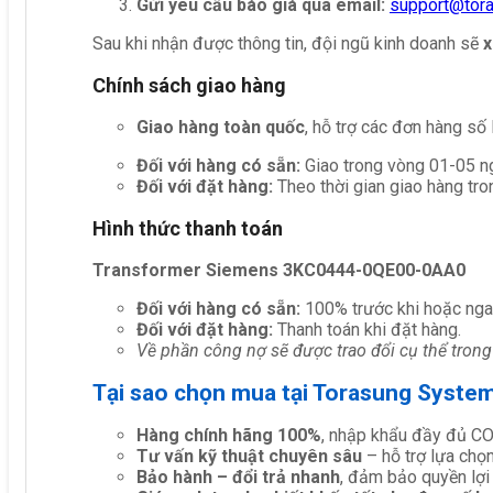
Gửi yêu cầu báo giá qua email:
support@tor
Sau khi nhận được thông tin, đội ngũ kinh doanh sẽ
x
Chính sách giao hàng
Giao hàng toàn quốc
, hỗ trợ các đơn hàng số
Đối với hàng có sẵn:
Giao trong vòng 01-05 ng
Đối với đặt hàng:
Theo thời gian giao hàng tro
Hình thức thanh toán
Transformer Siemens 3KC0444-0QE00-0AA0
Đối với hàng có sẵn:
100% trước khi hoặc nga
Đối với đặt hàng:
Thanh toán khi đặt hàng.
Về phần công nợ sẽ được trao đổi cụ thể trong
Tại sao chọn mua tại Torasung Syste
Hàng chính hãng 100%
, nhập khẩu đầy đủ C
Tư vấn kỹ thuật chuyên sâu
– hỗ trợ lựa chọn 
Bảo hành – đổi trả nhanh
, đảm bảo quyền lợi