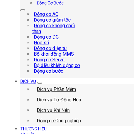
Động Cơ Bước
Động cơ AC
Động cơ giảm tốc
Động cơ không chổi
than
Động cơ DC
Hộp số
Động cơ điện từ
Bộ khởi động MMS
Động cơ Servo
Bộ điều khiển động cơ
Động cơ bước
DỊCH VỤ
Dịch vụ Phần Mềm
Dịch vụ Tự Động Hóa
Dịch vụ Khí Nén
Động cơ Công nghiệp
THƯƠNG HIỆU