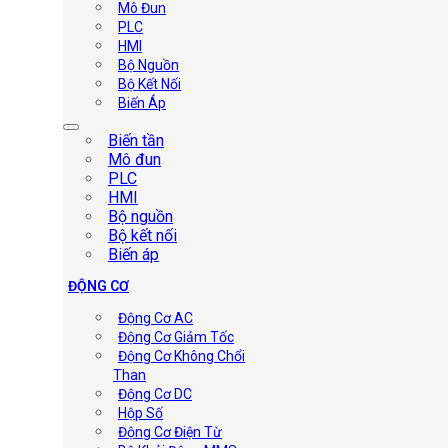
Mô Đun
PLC
HMI
Bộ Nguồn
Bộ Kết Nối
Biến Áp
Biến tần
Mô đun
PLC
HMI
Bộ nguồn
Bộ kết nối
Biến áp
ĐỘNG CƠ
Động Cơ AC
Động Cơ Giảm Tốc
Động Cơ Không Chổi
Than
Động Cơ DC
Hộp Số
Động Cơ Điện Từ