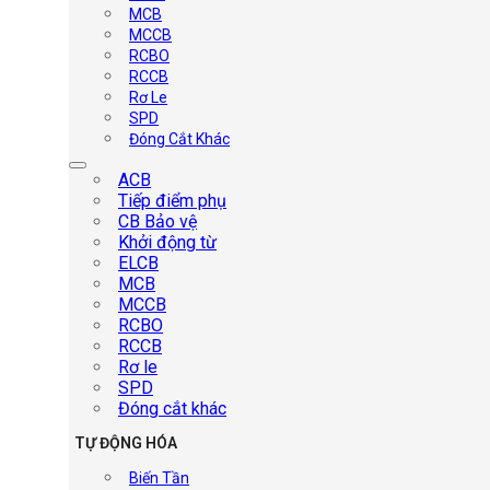
MCB
MCCB
RCBO
RCCB
Rơ Le
SPD
Đóng Cắt Khác
ACB
Tiếp điểm phụ
CB Bảo vệ
Khởi động từ
ELCB
MCB
MCCB
RCBO
RCCB
Rơ le
SPD
Đóng cắt khác
TỰ ĐỘNG HÓA
Biến Tần