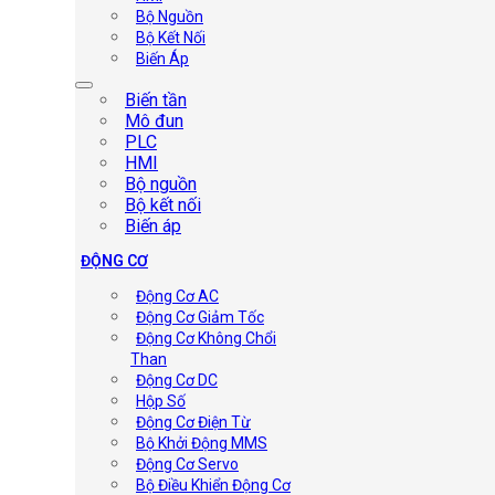
Bộ Nguồn
Bộ Kết Nối
Biến Áp
Biến tần
Mô đun
PLC
HMI
Bộ nguồn
Bộ kết nối
Biến áp
ĐỘNG CƠ
Động Cơ AC
Động Cơ Giảm Tốc
Động Cơ Không Chổi
Than
Động Cơ DC
Hộp Số
Động Cơ Điện Từ
Bộ Khởi Động MMS
Động Cơ Servo
Bộ Điều Khiển Động Cơ