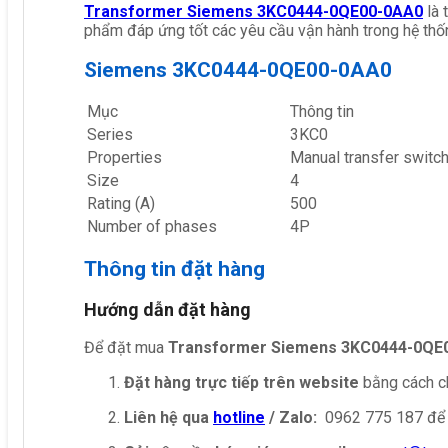
Transformer Siemens 3KC0444-0QE00-0AA0
là 
phẩm đáp ứng tốt các yêu cầu vận hành trong hệ thố
Siemens 3KC0444-0QE00-0AA0
Mục
Thông tin
Series
3KC0
Properties
Manual transfer switc
Size
4
Rating (A)
500
Number of phases
4P
Thông tin đặt hàng
Hướng dẫn đặt hàng
Để đặt mua
Transformer Siemens 3KC0444-0QE
Đặt hàng trực tiếp trên website
bằng cách ch
Liên hệ qua
hotline
/ Zalo:
0962 775 187 để 