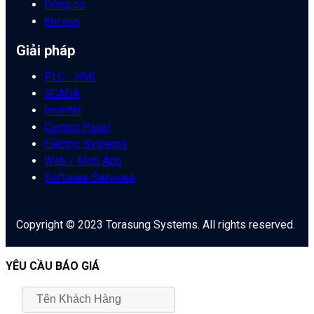
Động cơ
Khí nén
Giải pháp
PLC - HMI
SCADA
Inverter
Control Panel
Electric Systems
Web / Mob App
Software Services
Copyright © 2023 Torasung Systems. All rights reserved.
YÊU CẦU BÁO GIÁ