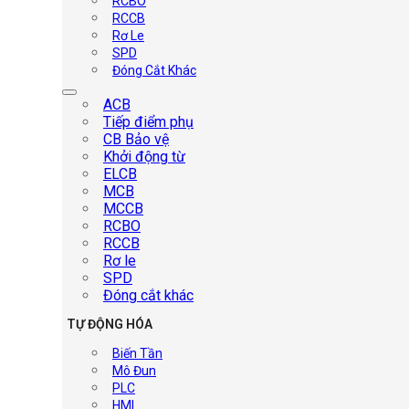
RCBO
RCCB
Rơ Le
SPD
Đóng Cắt Khác
ACB
Tiếp điểm phụ
CB Bảo vệ
Khởi động từ
ELCB
MCB
MCCB
RCBO
RCCB
Rơ le
SPD
Đóng cắt khác
TỰ ĐỘNG HÓA
Biến Tần
Mô Đun
PLC
HMI