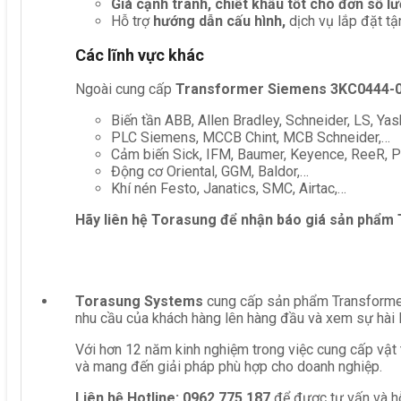
Giá cạnh tranh, chiết khấu tốt cho đơn số l
Hỗ trợ
hướng dẫn cấu hình,
dịch vụ lắp đặt tậ
Các lĩnh vực khác
Ngoài cung cấp
Transformer Siemens 3KC0444-
Biến tần ABB, Allen Bradley, Schneider, LS, Yas
PLC Siemens, MCCB Chint, MCB Schneider,…
Cảm biến Sick, IFM, Baumer, Keyence, ReeR, Pe
Động cơ Oriental, GGM, Baldor,…
Khí nén Festo, Janatics, SMC, Airtac,…
Hãy liên hệ Torasung để nhận báo giá sản phẩm
Torasung Systems
cung cấp sản phẩm Transformer
nhu cầu của khách hàng lên hàng đầu và xem sự hài 
Với hơn 12 năm kinh nghiệm trong việc cung cấp vật 
và mang đến giải pháp phù hợp cho doanh nghiệp.
Liên hệ
Hotline: 0962 775 187
để được tư vấn và hỗ