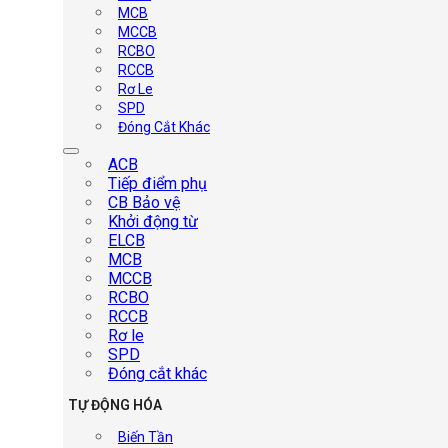
MCB
MCCB
RCBO
RCCB
Rơ Le
SPD
Đóng Cắt Khác
ACB
Tiếp điểm phụ
CB Bảo vệ
Khởi động từ
ELCB
MCB
MCCB
RCBO
RCCB
Rơ le
SPD
Đóng cắt khác
TỰ ĐỘNG HÓA
Biến Tần