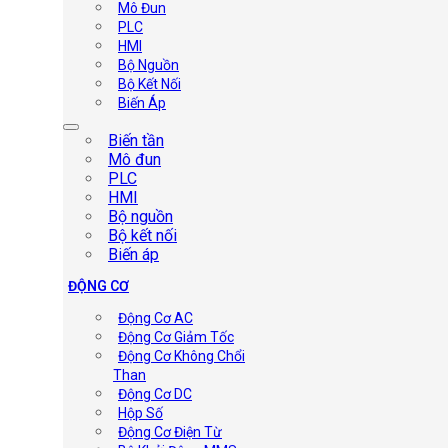
Mô Đun
PLC
HMI
Bộ Nguồn
Bộ Kết Nối
Biến Áp
Biến tần
Mô đun
PLC
HMI
Bộ nguồn
Bộ kết nối
Biến áp
ĐỘNG CƠ
Động Cơ AC
Động Cơ Giảm Tốc
Động Cơ Không Chổi
Than
Động Cơ DC
Hộp Số
Động Cơ Điện Từ