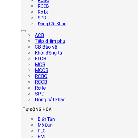
RCBO
RCCB
Rơ Le
SPD
Đóng Cắt Khác
ACB
Tiếp điểm phụ
CB Bảo vệ
Khởi động từ
ELCB
MCB
MCCB
RCBO
RCCB
Rơ le
SPD
Đóng cắt khác
TỰ ĐỘNG HÓA
Biến Tần
Mô Đun
PLC
HMI