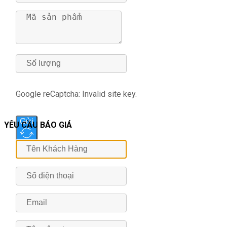
Google reCaptcha: Invalid site key.
Gửi
YÊU CẦU BÁO GIÁ