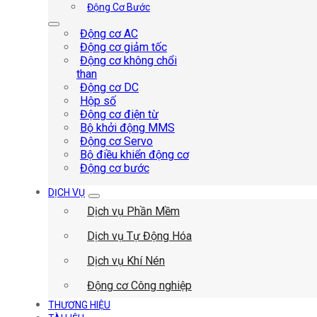
Động Cơ Bước
Động cơ AC
Động cơ giảm tốc
Động cơ không chổi
than
Động cơ DC
Hộp số
Động cơ điện từ
Bộ khởi động MMS
Động cơ Servo
Bộ điều khiển động cơ
Động cơ bước
DỊCH VỤ
Dịch vụ Phần Mềm
Dịch vụ Tự Động Hóa
Dịch vụ Khí Nén
Động cơ Công nghiệp
THƯƠNG HIỆU