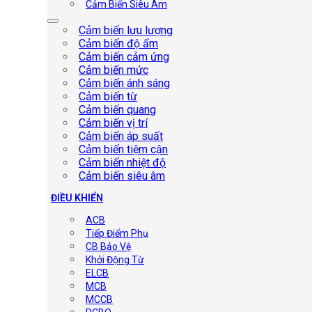
Cảm Biến Siêu Âm
Cảm biến lưu lượng
Cảm biến độ ẩm
Cảm biến cảm ứng
Cảm biến mức
Cảm biến ánh sáng
Cảm biến từ
Cảm biến quang
Cảm biến vị trí
Cảm biến áp suất
Cảm biến tiệm cận
Cảm biến nhiệt độ
Cảm biến siêu âm
ĐIỀU KHIỂN
ACB
Tiếp Điểm Phụ
CB Bảo Vệ
Khởi Động Từ
ELCB
MCB
MCCB