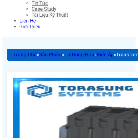
Tin Tức
Case Study
Tài Liệu Kỹ Thuật
Liên Hệ
Giới Thiệu
Trang Chủ
Sản Phẩm
Tự Động Hóa
Biến Áp
Transfor