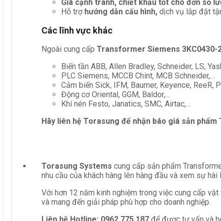
Giá cạnh tranh, chiết khấu tốt cho đơn số l
Hỗ trợ
hướng dẫn cấu hình,
dịch vụ lắp đặt tậ
Các lĩnh vực khác
Ngoài cung cấp
Transformer Siemens 3KC0430-
Biến tần ABB, Allen Bradley, Schneider, LS, Yas
PLC Siemens, MCCB Chint, MCB Schneider,…
Cảm biến Sick, IFM, Baumer, Keyence, ReeR, Pe
Động cơ Oriental, GGM, Baldor,…
Khí nén Festo, Janatics, SMC, Airtac,…
Hãy liên hệ Torasung để nhận báo giá sản phẩm
Torasung Systems
cung cấp sản phẩm Transformer
nhu cầu của khách hàng lên hàng đầu và xem sự hài 
Với hơn 12 năm kinh nghiệm trong việc cung cấp vật 
và mang đến giải pháp phù hợp cho doanh nghiệp.
Liên hệ
Hotline: 0962 775 187
để được tư vấn và hỗ