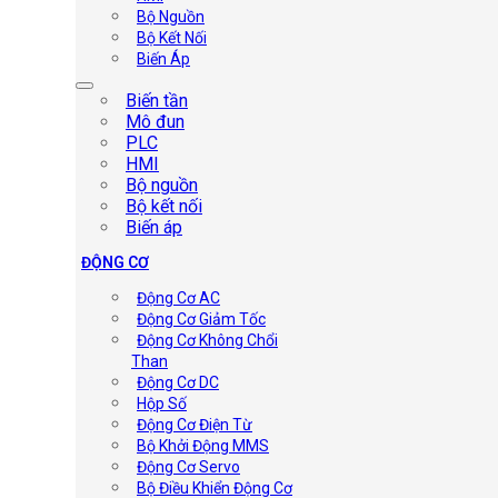
Bộ Nguồn
Bộ Kết Nối
Biến Áp
Biến tần
Mô đun
PLC
HMI
Bộ nguồn
Bộ kết nối
Biến áp
ĐỘNG CƠ
Động Cơ AC
Động Cơ Giảm Tốc
Động Cơ Không Chổi
Than
Động Cơ DC
Hộp Số
Động Cơ Điện Từ
Bộ Khởi Động MMS
Động Cơ Servo
Bộ Điều Khiển Động Cơ