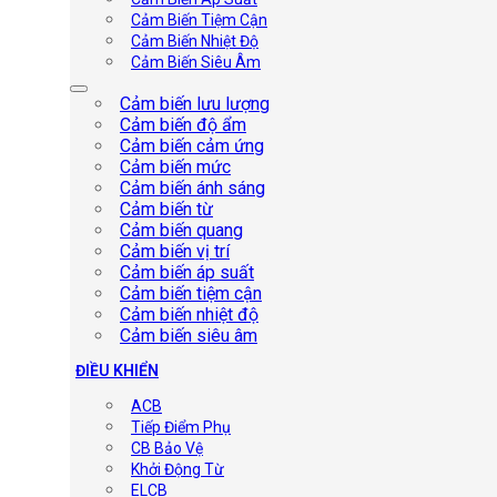
Cảm Biến Tiệm Cận
Cảm Biến Nhiệt Độ
Cảm Biến Siêu Âm
Cảm biến lưu lượng
Cảm biến độ ẩm
Cảm biến cảm ứng
Cảm biến mức
Cảm biến ánh sáng
Cảm biến từ
Cảm biến quang
Cảm biến vị trí
Cảm biến áp suất
Cảm biến tiệm cận
Cảm biến nhiệt độ
Cảm biến siêu âm
ĐIỀU KHIỂN
ACB
Tiếp Điểm Phụ
CB Bảo Vệ
Khởi Động Từ
ELCB