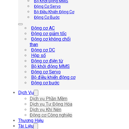
Bộ Khởi Động MMS
Động Cơ Servo
Bộ Điều Khiển Động Cơ
Động Cơ Bước
Động cơ AC
Động cơ giảm tốc
Động cơ không chổi
than
Động cơ DC
Hộp số
Động cơ điện từ
Bộ khởi động MMS
Động cơ Servo
Bộ điều khiển động cơ
Động cơ bước
Dịch Vụ
Dịch vụ Phần Mềm
Dịch vụ Tự Động Hóa
Dịch vụ Khí Nén
Động cơ Công nghiệp
Thương Hiệu
Tài Liệu