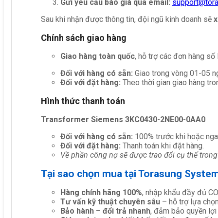
Gửi yêu cầu báo giá qua email:
support@tor
Sau khi nhận được thông tin, đội ngũ kinh doanh sẽ
x
Chính sách giao hàng
Giao hàng toàn quốc
, hỗ trợ các đơn hàng số
Đối với hàng có sẵn:
Giao trong vòng 01-05 ng
Đối với đặt hàng:
Theo thời gian giao hàng tro
Hình thức thanh toán
Transformer Siemens 3KC0430-2NE00-0AA0
Đối với hàng có sẵn:
100% trước khi hoặc nga
Đối với đặt hàng:
Thanh toán khi đặt hàng.
Về phần công nợ sẽ được trao đổi cụ thể trong
Tại sao chọn mua tại Torasung Syste
Hàng chính hãng 100%
, nhập khẩu đầy đủ C
Tư vấn kỹ thuật chuyên sâu
– hỗ trợ lựa chọn 
Bảo hành – đổi trả nhanh
, đảm bảo quyền lợi