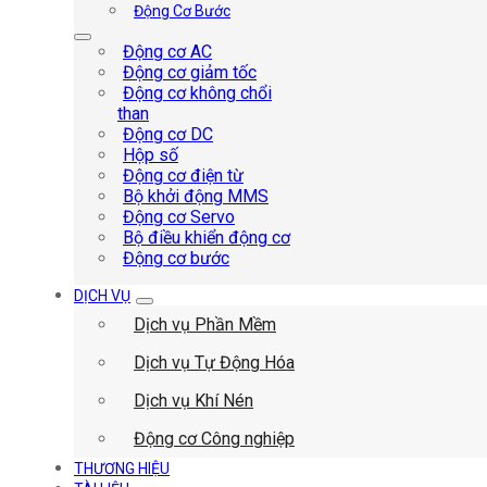
Động Cơ Bước
Động cơ AC
Động cơ giảm tốc
Động cơ không chổi
than
Động cơ DC
Hộp số
Động cơ điện từ
Bộ khởi động MMS
Động cơ Servo
Bộ điều khiển động cơ
Động cơ bước
DỊCH VỤ
Dịch vụ Phần Mềm
Dịch vụ Tự Động Hóa
Dịch vụ Khí Nén
Động cơ Công nghiệp
THƯƠNG HIỆU