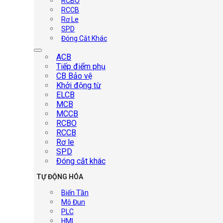
RCBO
RCCB
Rơ Le
SPD
Đóng Cắt Khác
ACB
Tiếp điểm phụ
CB Bảo vệ
Khởi động từ
ELCB
MCB
MCCB
RCBO
RCCB
Rơ le
SPD
Đóng cắt khác
TỰ ĐỘNG HÓA
Biến Tần
Mô Đun
PLC
HMI