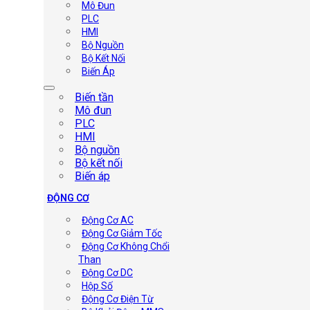
Mô Đun
PLC
HMI
Bộ Nguồn
Bộ Kết Nối
Biến Áp
Biến tần
Mô đun
PLC
HMI
Bộ nguồn
Bộ kết nối
Biến áp
ĐỘNG CƠ
Động Cơ AC
Động Cơ Giảm Tốc
Động Cơ Không Chổi
Than
Động Cơ DC
Hộp Số
Động Cơ Điện Từ