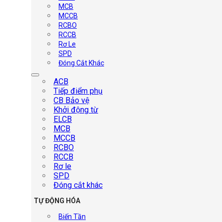
MCB
MCCB
RCBO
RCCB
Rơ Le
SPD
Đóng Cắt Khác
ACB
Tiếp điểm phụ
CB Bảo vệ
Khởi động từ
ELCB
MCB
MCCB
RCBO
RCCB
Rơ le
SPD
Đóng cắt khác
TỰ ĐỘNG HÓA
Biến Tần