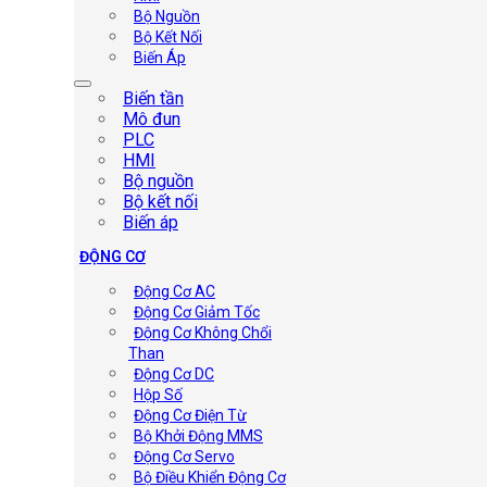
Bộ Nguồn
Bộ Kết Nối
Biến Áp
Biến tần
Mô đun
PLC
HMI
Bộ nguồn
Bộ kết nối
Biến áp
ĐỘNG CƠ
Động Cơ AC
Động Cơ Giảm Tốc
Động Cơ Không Chổi
Than
Động Cơ DC
Hộp Số
Động Cơ Điện Từ
Bộ Khởi Động MMS
Động Cơ Servo
Bộ Điều Khiển Động Cơ