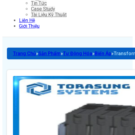
Tin Tức
Case Study
Tài Liệu Kỹ Thuật
Liên Hệ
Giới Thiệu
Trang Chủ
Sản Phẩm
Tự Động Hóa
Biến Áp
Transfor