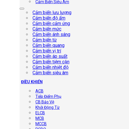
Cảm Biến Siêu Âm
Cảm biến lưu lượng
Cảm biến độ ẩm
Cảm biến cảm ứng
Cảm biến mức
Cảm biến ánh sáng
Cảm biến từ
Cảm biến quang
Cảm biến vị trí
Cảm biến áp suất
Cảm biến tiệm cận
Cảm biến nhiệt độ
Cảm biến siêu âm
ĐIỀU KHIỂN
ACB
Tiếp Điểm Phụ
CB Bảo Vệ
Khởi Động Từ
ELCB
MCB
MCCB