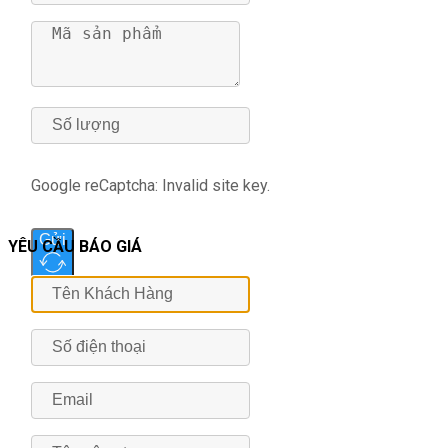
Google reCaptcha: Invalid site key.
Gửi
YÊU CẦU BÁO GIÁ