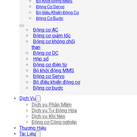
Bộ Khởi Động MMS
Động Cơ Servo
Bộ Điều Khiển Động Cơ
Động Cơ Bước
Động cơ AC
Động cơ giảm tốc
Động cơ không chổi
than
Động cơ DC
Hộp số
Động cơ điện từ
Bộ khởi động MMS
Động cơ Servo
Bộ điều khiển động cơ
Động cơ bước
Dịch Vụ
Dịch vụ Phần Mềm
Dịch vụ Tự Động Hóa
Dịch vụ Khí Nén
Động cơ Công nghiệp
Thương Hiệu
Tài Liệu