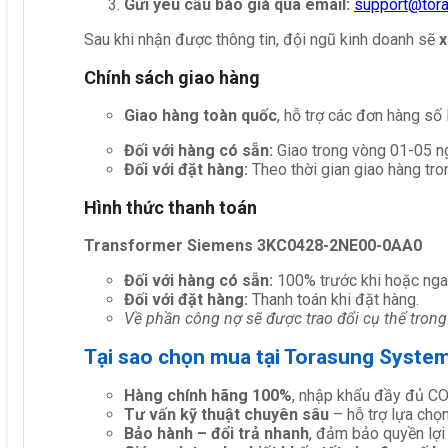
Gửi yêu cầu báo giá qua email:
support@tor
Sau khi nhận được thông tin, đội ngũ kinh doanh sẽ
x
Chính sách giao hàng
Giao hàng toàn quốc
, hỗ trợ các đơn hàng số
Đối với hàng có sẵn:
Giao trong vòng 01-05 ng
Đối với đặt hàng:
Theo thời gian giao hàng tro
Hình thức thanh toán
Transformer Siemens 3KC0428-2NE00-0AA0
Đối với hàng có sẵn:
100% trước khi hoặc nga
Đối với đặt hàng:
Thanh toán khi đặt hàng.
Về phần công nợ sẽ được trao đổi cụ thể trong
Tại sao chọn mua tại Torasung Syste
Hàng chính hãng 100%
, nhập khẩu đầy đủ C
Tư vấn kỹ thuật chuyên sâu
– hỗ trợ lựa chọn 
Bảo hành – đổi trả nhanh
, đảm bảo quyền lợi