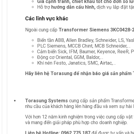
Giá cạnh tranh, chiết khấu tốt cho đơn số l
Hỗ trợ
hướng dẫn cấu hình,
dịch vụ lắp đặt tậ
Các lĩnh vực khác
Ngoài cung cấp
Transformer Siemens 3KC0428-
Biến tần ABB, Allen Bradley, Schneider, LS, Yas
PLC Siemens, MCCB Chint, MCB Schneider,…
Cảm biến Sick, IFM, Baumer, Keyence, ReeR, Pe
Động cơ Oriental, GGM, Baldor,…
Khí nén Festo, Janatics, SMC, Airtac,…
Hãy liên hệ Torasung để nhận báo giá sản phẩm
Torasung Systems
cung cấp sản phẩm Transformer
nhu cầu của khách hàng lên hàng đầu và xem sự hài 
Với hơn 12 năm kinh nghiệm trong việc cung cấp vật 
và mang đến giải pháp phù hợp cho doanh nghiệp.
Liên hệ
Hotline: 0962 775 187
để được tư vấn và hỗ