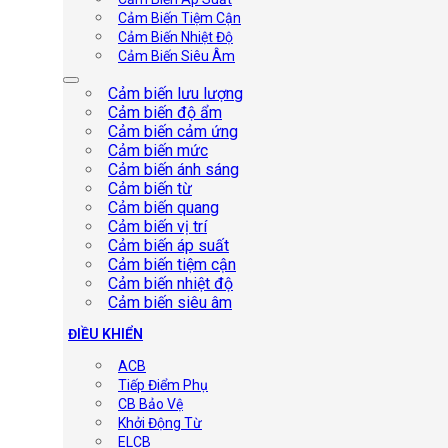
Cảm Biến Tiệm Cận
Cảm Biến Nhiệt Độ
Cảm Biến Siêu Âm
Cảm biến lưu lượng
Cảm biến độ ẩm
Cảm biến cảm ứng
Cảm biến mức
Cảm biến ánh sáng
Cảm biến từ
Cảm biến quang
Cảm biến vị trí
Cảm biến áp suất
Cảm biến tiệm cận
Cảm biến nhiệt độ
Cảm biến siêu âm
ĐIỀU KHIỂN
ACB
Tiếp Điểm Phụ
CB Bảo Vệ
Khởi Động Từ
ELCB