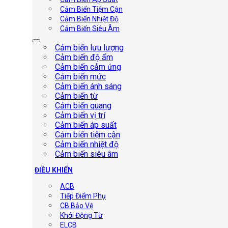
Cảm Biến Tiệm Cận
Cảm Biến Nhiệt Độ
Cảm Biến Siêu Âm
Cảm biến lưu lượng
Cảm biến độ ẩm
Cảm biến cảm ứng
Cảm biến mức
Cảm biến ánh sáng
Cảm biến từ
Cảm biến quang
Cảm biến vị trí
Cảm biến áp suất
Cảm biến tiệm cận
Cảm biến nhiệt độ
Cảm biến siêu âm
ĐIỀU KHIỂN
ACB
Tiếp Điểm Phụ
CB Bảo Vệ
Khởi Động Từ
ELCB