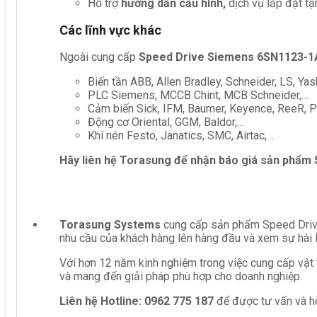
Hỗ trợ
hướng dẫn cấu hình,
dịch vụ lắp đặt tậ
Các lĩnh vực khác
Ngoài cung cấp
Speed Drive Siemens 6SN1123-
Biến tần ABB, Allen Bradley, Schneider, LS, Yas
PLC Siemens, MCCB Chint, MCB Schneider,…
Cảm biến Sick, IFM, Baumer, Keyence, ReeR, Pe
Động cơ Oriental, GGM, Baldor,…
Khí nén Festo, Janatics, SMC, Airtac,…
Hãy liên hệ Torasung để nhận báo giá sản phẩm
Torasung Systems
cung cấp sản phẩm Speed Drive
nhu cầu của khách hàng lên hàng đầu và xem sự hài 
Với hơn 12 năm kinh nghiệm trong việc cung cấp vật 
và mang đến giải pháp phù hợp cho doanh nghiệp.
Liên hệ
Hotline: 0962 775 187
để được tư vấn và hỗ