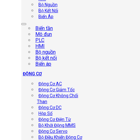
Bộ Nguồn
Bộ Kết Nối
Biến Áp
Biến tần
Mô đun
PLC
HMI
Bộ nguồn
Bộ kết nối
Biến áp
ĐỘNG CƠ
Động Cơ AC
Động Cơ Giảm Tốc
Động Cơ Không Chổi
Than
Động Cơ DC
Hộp Số
Động Cơ Điện Từ
Bộ Khởi Động MMS
Động Cơ Servo
Bộ Điều Khiển Động Cơ