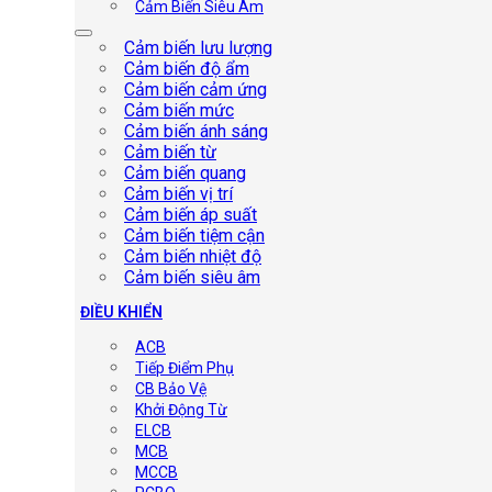
Cảm Biến Siêu Âm
Cảm biến lưu lượng
Cảm biến độ ẩm
Cảm biến cảm ứng
Cảm biến mức
Cảm biến ánh sáng
Cảm biến từ
Cảm biến quang
Cảm biến vị trí
Cảm biến áp suất
Cảm biến tiệm cận
Cảm biến nhiệt độ
Cảm biến siêu âm
ĐIỀU KHIỂN
ACB
Tiếp Điểm Phụ
CB Bảo Vệ
Khởi Động Từ
ELCB
MCB
MCCB