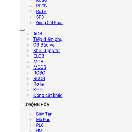
RCBO
RCCB
Rơ Le
SPD
Đóng Cắt Khác
ACB
Tiếp điểm phụ
CB Bảo vệ
Khởi động từ
ELCB
MCB
MCCB
RCBO
RCCB
Rơ le
SPD
Đóng cắt khác
TỰ ĐỘNG HÓA
Biến Tần
Mô Đun
PLC
HMI