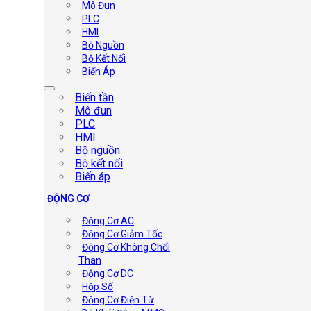
Mô Đun
PLC
HMI
Bộ Nguồn
Bộ Kết Nối
Biến Áp
Biến tần
Mô đun
PLC
HMI
Bộ nguồn
Bộ kết nối
Biến áp
ĐỘNG CƠ
Động Cơ AC
Động Cơ Giảm Tốc
Động Cơ Không Chổi
Than
Động Cơ DC
Hộp Số
Động Cơ Điện Từ