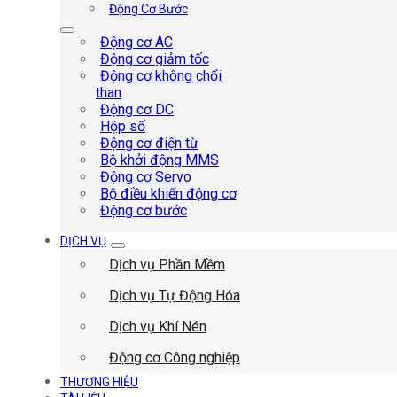
Động Cơ Bước
Động cơ AC
Động cơ giảm tốc
Động cơ không chổi
than
Động cơ DC
Hộp số
Động cơ điện từ
Bộ khởi động MMS
Động cơ Servo
Bộ điều khiển động cơ
Động cơ bước
DỊCH VỤ
Dịch vụ Phần Mềm
Dịch vụ Tự Động Hóa
Dịch vụ Khí Nén
Động cơ Công nghiệp
THƯƠNG HIỆU