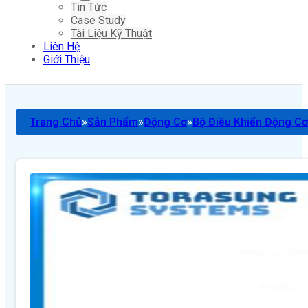
Tin Tức
Case Study
Tài Liệu Kỹ Thuật
Liên Hệ
Giới Thiệu
Trang Chủ
Sản Phẩm
Động Cơ
Bộ Điều Khiển Động Cơ