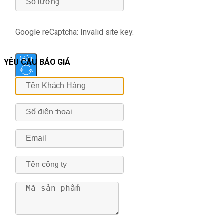
Google reCaptcha: Invalid site key.
Gửi
YÊU CẦU BÁO GIÁ