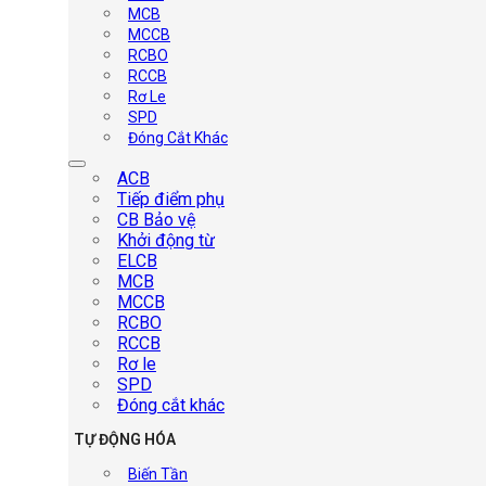
MCB
MCCB
RCBO
RCCB
Rơ Le
SPD
Đóng Cắt Khác
ACB
Tiếp điểm phụ
CB Bảo vệ
Khởi động từ
ELCB
MCB
MCCB
RCBO
RCCB
Rơ le
SPD
Đóng cắt khác
TỰ ĐỘNG HÓA
Biến Tần