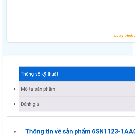
Lưu ý: Hình 
Thông số kỹ thuật
Mô tả sản phẩm
Đánh giá
Thông tin về sản phẩm 6SN1123-1A