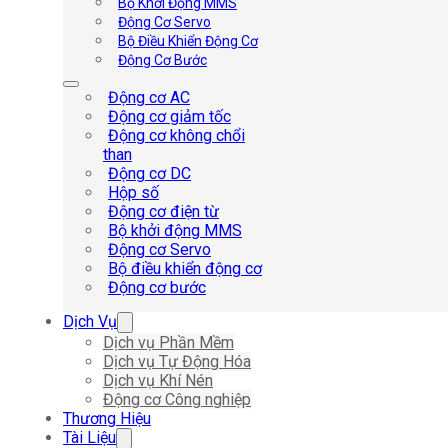
Bộ Khởi Động MMS
Động Cơ Servo
Bộ Điều Khiển Động Cơ
Động Cơ Bước
Động cơ AC
Động cơ giảm tốc
Động cơ không chổi
than
Động cơ DC
Hộp số
Động cơ điện từ
Bộ khởi động MMS
Động cơ Servo
Bộ điều khiển động cơ
Động cơ bước
Dịch Vụ
Dịch vụ Phần Mềm
Dịch vụ Tự Động Hóa
Dịch vụ Khí Nén
Động cơ Công nghiệp
Thương Hiệu
Tài Liệu