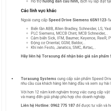
Hỗ trợ
hướng dẫn cấu hình,
dịch vụ lắp đặt tậ
Các lĩnh vực khác
Ngoài cung cấp
Speed Drive Siemens 6SN1123-
Biến tần ABB, Allen Bradley, Schneider, LS, Yas
PLC Siemens, MCCB Chint, MCB Schneider,…
Cảm biến Sick, IFM, Baumer, Keyence, ReeR, Pe
Động cơ Oriental, GGM, Baldor,…
Khí nén Festo, Janatics, SMC, Airtac,…
Hãy liên hệ Torasung để nhận báo giá sản phẩm
Torasung Systems
cung cấp sản phẩm Speed Drive
nhu cầu của khách hàng lên hàng đầu và xem sự hài 
Với hơn 12 năm kinh nghiệm trong việc cung cấp vật 
và mang đến giải pháp phù hợp cho doanh nghiệp.
Liên hệ
Hotline: 0962 775 187
để được tư vấn và hỗ