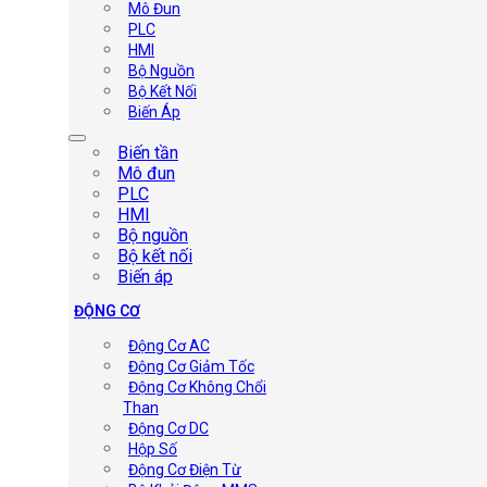
Mô Đun
PLC
HMI
Bộ Nguồn
Bộ Kết Nối
Biến Áp
Biến tần
Mô đun
PLC
HMI
Bộ nguồn
Bộ kết nối
Biến áp
ĐỘNG CƠ
Động Cơ AC
Động Cơ Giảm Tốc
Động Cơ Không Chổi
Than
Động Cơ DC
Hộp Số
Động Cơ Điện Từ