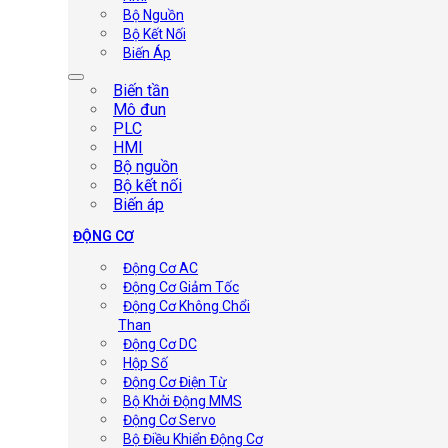
Bộ Nguồn
Bộ Kết Nối
Biến Áp
Biến tần
Mô đun
PLC
HMI
Bộ nguồn
Bộ kết nối
Biến áp
ĐỘNG CƠ
Động Cơ AC
Động Cơ Giảm Tốc
Động Cơ Không Chổi
Than
Động Cơ DC
Hộp Số
Động Cơ Điện Từ
Bộ Khởi Động MMS
Động Cơ Servo
Bộ Điều Khiển Động Cơ