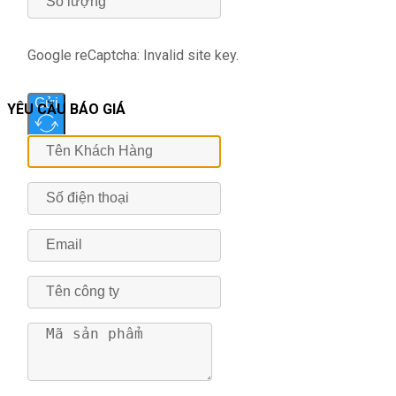
Google reCaptcha: Invalid site key.
Gửi
YÊU CẦU BÁO GIÁ