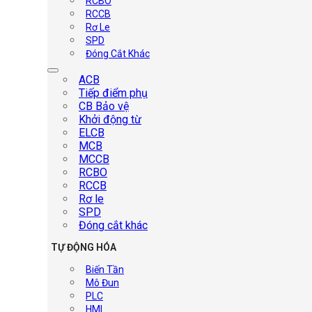
RCBO
RCCB
Rơ Le
SPD
Đóng Cắt Khác
ACB
Tiếp điểm phụ
CB Bảo vệ
Khởi động từ
ELCB
MCB
MCCB
RCBO
RCCB
Rơ le
SPD
Đóng cắt khác
TỰ ĐỘNG HÓA
Biến Tần
Mô Đun
PLC
HMI