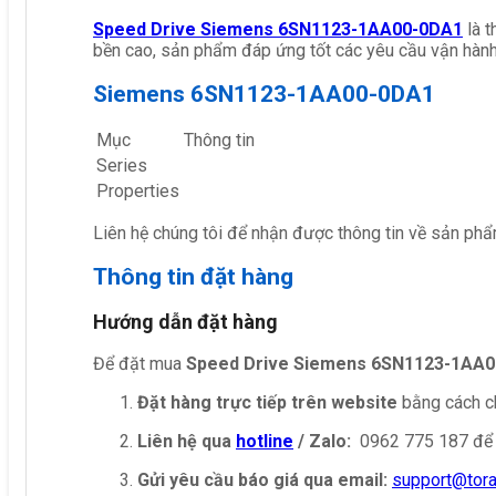
Speed Drive Siemens 6SN1123-1AA00-0DA1
là 
bền cao, sản phẩm đáp ứng tốt các yêu cầu vận hành
Siemens 6SN1123-1AA00-0DA1
Mục
Thông tin
Series
Properties
Liên hệ chúng tôi để nhận được thông tin về sản phẩ
Thông tin đặt hàng
Hướng dẫn đặt hàng
Để đặt mua
Speed Drive Siemens 6SN1123-1AA
Đặt hàng trực tiếp trên website
bằng cách ch
Liên hệ qua
hotline
/ Zalo:
0962 775 187 để 
Gửi yêu cầu báo giá qua email:
support@tor