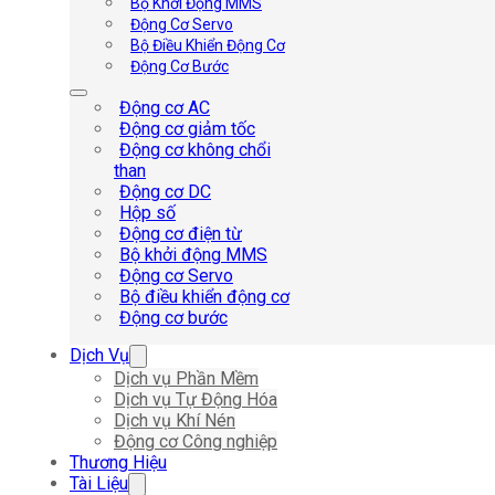
Bộ Khởi Động MMS
Động Cơ Servo
Bộ Điều Khiển Động Cơ
Động Cơ Bước
Động cơ AC
Động cơ giảm tốc
Động cơ không chổi
than
Động cơ DC
Hộp số
Động cơ điện từ
Bộ khởi động MMS
Động cơ Servo
Bộ điều khiển động cơ
Động cơ bước
Dịch Vụ
Dịch vụ Phần Mềm
Dịch vụ Tự Động Hóa
Dịch vụ Khí Nén
Động cơ Công nghiệp
Thương Hiệu
Tài Liệu