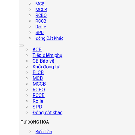
MCB
MCCB
RCBO
RCCB
Rơ Le
SPD
Đóng Cắt Khác
ACB
Tiếp điểm phụ
CB Bảo vệ
Khởi động từ
ELCB
MCB
MCCB
RCBO
RCCB
Rơ le
SPD
Đóng cắt khác
TỰ ĐỘNG HÓA
Biến Tần