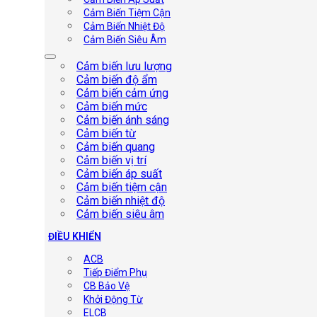
Cảm Biến Tiệm Cận
Cảm Biến Nhiệt Độ
Cảm Biến Siêu Âm
Cảm biến lưu lượng
Cảm biến độ ẩm
Cảm biến cảm ứng
Cảm biến mức
Cảm biến ánh sáng
Cảm biến từ
Cảm biến quang
Cảm biến vị trí
Cảm biến áp suất
Cảm biến tiệm cận
Cảm biến nhiệt độ
Cảm biến siêu âm
ĐIỀU KHIỂN
ACB
Tiếp Điểm Phụ
CB Bảo Vệ
Khởi Động Từ
ELCB