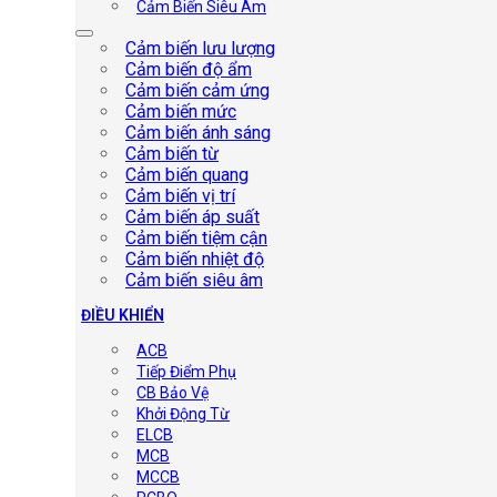
Cảm Biến Siêu Âm
Cảm biến lưu lượng
Cảm biến độ ẩm
Cảm biến cảm ứng
Cảm biến mức
Cảm biến ánh sáng
Cảm biến từ
Cảm biến quang
Cảm biến vị trí
Cảm biến áp suất
Cảm biến tiệm cận
Cảm biến nhiệt độ
Cảm biến siêu âm
ĐIỀU KHIỂN
ACB
Tiếp Điểm Phụ
CB Bảo Vệ
Khởi Động Từ
ELCB
MCB
MCCB