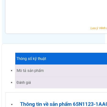
Lưu ý: Hình 
Thông số kỹ thuật
Mô tả sản phẩm
Đánh giá
Thông tin về sản phẩm 6SN1123-1A