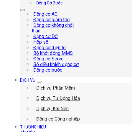
Động Cơ Bước
Động cơ AC
Động cơ giảm tốc
Động cơ không chổi
than
Động cơ DC
Hộp số
Động cơ điện từ
Bộ khởi động MMS
Động cơ Servo
Bộ điều khiển động cơ
Động cơ bước
DỊCH VỤ
Dịch vụ Phần Mềm
Dịch vụ Tự Động Hóa
Dịch vụ Khí Nén
Động cơ Công nghiệp
THƯƠNG HIỆU