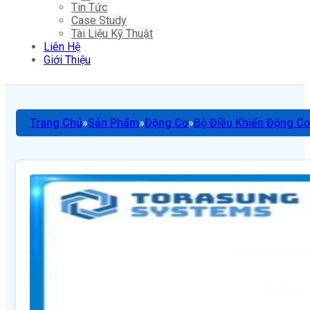
Tin Tức
Case Study
Tài Liệu Kỹ Thuật
Liên Hệ
Giới Thiệu
Trang Chủ
Sản Phẩm
Động Cơ
Bộ Điều Khiển Động Cơ