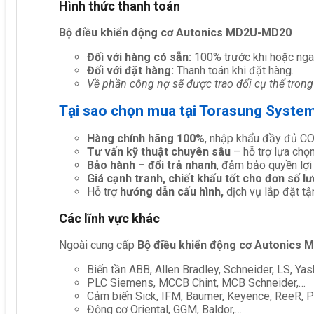
Hình thức thanh toán
Bộ điều khiển động cơ Autonics MD2U-MD20
Đối với hàng có sẵn:
100% trước khi hoặc nga
Đối với đặt hàng:
Thanh toán khi đặt hàng.
Về phần công nợ sẽ được trao đổi cụ thể trong
Tại sao chọn mua tại Torasung Syste
Hàng chính hãng 100%
, nhập khẩu đầy đủ C
Tư vấn kỹ thuật chuyên sâu
– hỗ trợ lựa chọn 
Bảo hành – đổi trả nhanh
, đảm bảo quyền lợi
Giá cạnh tranh, chiết khấu tốt cho đơn số l
Hỗ trợ
hướng dẫn cấu hình,
dịch vụ lắp đặt tậ
Các lĩnh vực khác
Ngoài cung cấp
Bộ điều khiển động cơ Autonics
Biến tần ABB, Allen Bradley, Schneider, LS, Yas
PLC Siemens, MCCB Chint, MCB Schneider,…
Cảm biến Sick, IFM, Baumer, Keyence, ReeR, Pe
Động cơ Oriental, GGM, Baldor,…