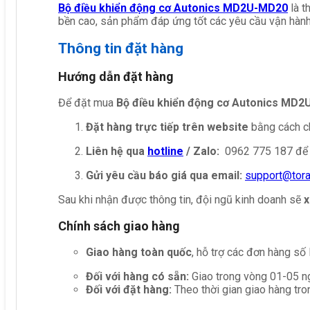
Bộ điều khiển động cơ Autonics MD2U-MD20
là t
bền cao, sản phẩm đáp ứng tốt các yêu cầu vận hành
Thông tin đặt hàng
Hướng dẫn đặt hàng
Để đặt mua
Bộ điều khiển động cơ Autonics MD
Đặt hàng trực tiếp trên website
bằng cách ch
Liên hệ qua
hotline
/ Zalo:
0962 775 187 để 
Gửi yêu cầu báo giá qua email:
support@tor
Sau khi nhận được thông tin, đội ngũ kinh doanh sẽ
x
Chính sách giao hàng
Giao hàng toàn quốc
, hỗ trợ các đơn hàng số
Đối với hàng có sẵn:
Giao trong vòng 01-05 ng
Đối với đặt hàng:
Theo thời gian giao hàng tro