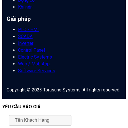
Động cơ
Khí nén
Giải pháp
PLC - HMI
SCADA
Inverter
Control Panel
Electric Systems
Web / Mob App
Software Services
Copyright © 2023 Torasung Systems. All rights reserved.
YÊU CẦU BÁO GIÁ