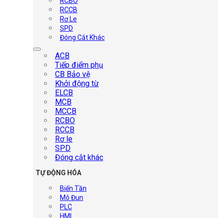
RCBO
RCCB
Rơ Le
SPD
Đóng Cắt Khác
ACB
Tiếp điểm phụ
CB Bảo vệ
Khởi động từ
ELCB
MCB
MCCB
RCBO
RCCB
Rơ le
SPD
Đóng cắt khác
TỰ ĐỘNG HÓA
Biến Tần
Mô Đun
PLC
HMI