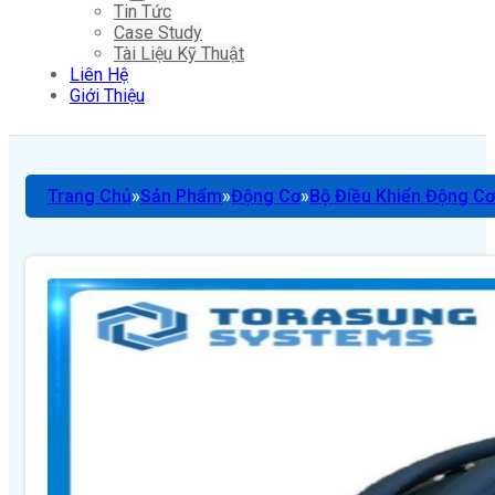
Tin Tức
Case Study
Tài Liệu Kỹ Thuật
Liên Hệ
Giới Thiệu
Trang Chủ
Sản Phẩm
Động Cơ
Bộ Điều Khiển Động Cơ