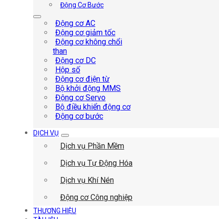
Động Cơ Bước
Động cơ AC
Động cơ giảm tốc
Động cơ không chổi
than
Động cơ DC
Hộp số
Động cơ điện từ
Bộ khởi động MMS
Động cơ Servo
Bộ điều khiển động cơ
Động cơ bước
DỊCH VỤ
Dịch vụ Phần Mềm
Dịch vụ Tự Động Hóa
Dịch vụ Khí Nén
Động cơ Công nghiệp
THƯƠNG HIỆU