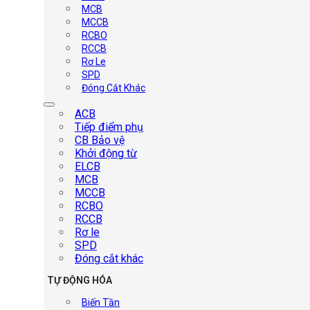
MCB
MCCB
RCBO
RCCB
Rơ Le
SPD
Đóng Cắt Khác
ACB
Tiếp điểm phụ
CB Bảo vệ
Khởi động từ
ELCB
MCB
MCCB
RCBO
RCCB
Rơ le
SPD
Đóng cắt khác
TỰ ĐỘNG HÓA
Biến Tần