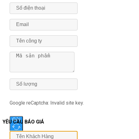
Google reCaptcha: Invalid site key.
Gửi
YÊU CẦU BÁO GIÁ