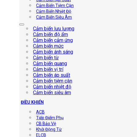
Cảm Biến Tiệm Cận
Cảm Biến Nhiệt Độ
Cảm Biến Siêu Âm
Cảm biến lưu lượng
Cảm biến độ ẩm
Cảm biến cảm ứng
Cảm biến mức
Cảm biến ánh sáng
Cảm biến từ
Cảm biến quang
Cảm biến vị trí
Cảm biến áp suất
Cảm biến tiệm cận
Cảm biến nhiệt độ
Cảm biến siêu âm
ĐIỀU KHIỂN
ACB
Tiếp Điểm Phụ
CB Bảo Vệ
Khởi Động Từ
ELCB