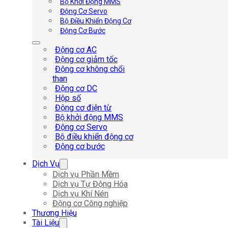
Bộ Khởi Động MMS
Động Cơ Servo
Bộ Điều Khiển Động Cơ
Động Cơ Bước
Động cơ AC
Động cơ giảm tốc
Động cơ không chổi
than
Động cơ DC
Hộp số
Động cơ điện từ
Bộ khởi động MMS
Động cơ Servo
Bộ điều khiển động cơ
Động cơ bước
Dịch Vụ
Dịch vụ Phần Mềm
Dịch vụ Tự Động Hóa
Dịch vụ Khí Nén
Động cơ Công nghiệp
Thương Hiệu
Tài Liệu