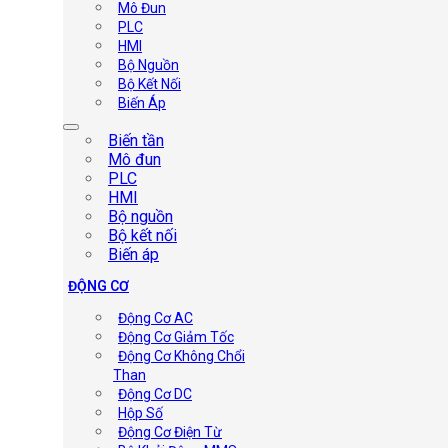
Mô Đun
PLC
HMI
Bộ Nguồn
Bộ Kết Nối
Biến Áp
Biến tần
Mô đun
PLC
HMI
Bộ nguồn
Bộ kết nối
Biến áp
ĐỘNG CƠ
Động Cơ AC
Động Cơ Giảm Tốc
Động Cơ Không Chổi
Than
Động Cơ DC
Hộp Số
Động Cơ Điện Từ