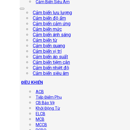
Cảm Biến Siêu Âm
Cảm biến lưu lượng
Cảm biến độ ẩm
Cảm biến cảm ứng
Cảm biến mức
Cảm biến ánh sáng
Cảm biến từ
Cảm biến quang
Cảm biến vị trí
Cảm biến áp suất
Cảm biến tiệm cận
Cảm biến nhiệt độ
Cảm biến siêu âm
ĐIỀU KHIỂN
ACB
Tiếp Điểm Phụ
CB Bảo Vệ
Khởi Động Từ
ELCB
MCB
MCCB