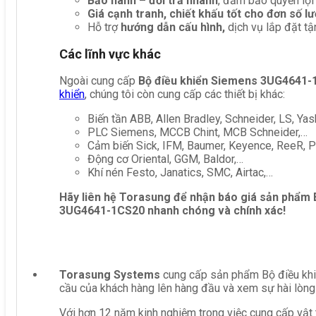
Bảo hành – đổi trả nhanh
, đảm bảo quyền lợi
Giá cạnh tranh, chiết khấu tốt cho đơn số l
Hỗ trợ
hướng dẫn cấu hình,
dịch vụ lắp đặt tậ
Các lĩnh vực khác
Ngoài cung cấp
Bộ điều khiển Siemens 3UG4641-
khiển
, chúng tôi còn cung cấp các thiết bị khác:
Biến tần ABB, Allen Bradley, Schneider, LS, Yas
PLC Siemens, MCCB Chint, MCB Schneider,…
Cảm biến Sick, IFM, Baumer, Keyence, ReeR, Pe
Động cơ Oriental, GGM, Baldor,…
Khí nén Festo, Janatics, SMC, Airtac,…
Hãy liên hệ Torasung để nhận báo giá sản phẩm
3UG4641-1CS20
nhanh chóng và chính xác!
Torasung Systems
cung cấp sản phẩm Bộ điều khiể
cầu của khách hàng lên hàng đầu và xem sự hài lòng
Với hơn 12 năm kinh nghiệm trong việc cung cấp vật 