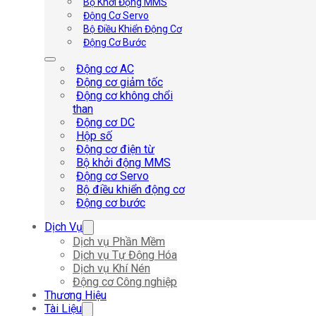
Bộ Khởi Động MMS
Động Cơ Servo
Bộ Điều Khiển Động Cơ
Động Cơ Bước
Động cơ AC
Động cơ giảm tốc
Động cơ không chổi
than
Động cơ DC
Hộp số
Động cơ điện từ
Bộ khởi động MMS
Động cơ Servo
Bộ điều khiển động cơ
Động cơ bước
Dịch Vụ
Dịch vụ Phần Mềm
Dịch vụ Tự Động Hóa
Dịch vụ Khí Nén
Động cơ Công nghiệp
Thương Hiệu
Tài Liệu