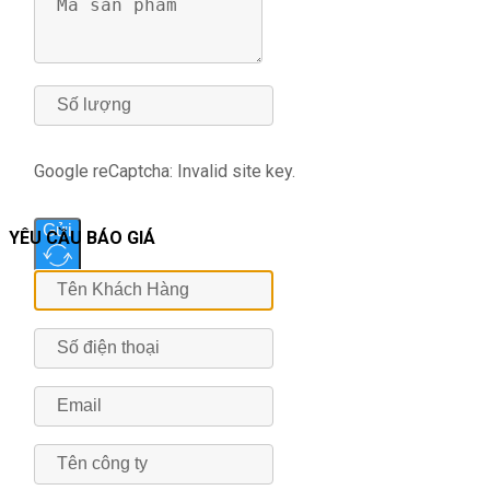
Google reCaptcha: Invalid site key.
Gửi
YÊU CẦU BÁO GIÁ