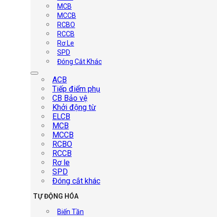
MCB
MCCB
RCBO
RCCB
Rơ Le
SPD
Đóng Cắt Khác
ACB
Tiếp điểm phụ
CB Bảo vệ
Khởi động từ
ELCB
MCB
MCCB
RCBO
RCCB
Rơ le
SPD
Đóng cắt khác
TỰ ĐỘNG HÓA
Biến Tần