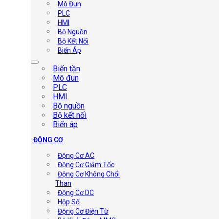
Mô Đun
PLC
HMI
Bộ Nguồn
Bộ Kết Nối
Biến Áp
Biến tần
Mô đun
PLC
HMI
Bộ nguồn
Bộ kết nối
Biến áp
ĐỘNG CƠ
Động Cơ AC
Động Cơ Giảm Tốc
Động Cơ Không Chổi
Than
Động Cơ DC
Hộp Số
Động Cơ Điện Từ