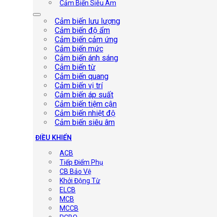
Cảm Biến Siêu Âm
Cảm biến lưu lượng
Cảm biến độ ẩm
Cảm biến cảm ứng
Cảm biến mức
Cảm biến ánh sáng
Cảm biến từ
Cảm biến quang
Cảm biến vị trí
Cảm biến áp suất
Cảm biến tiệm cận
Cảm biến nhiệt độ
Cảm biến siêu âm
ĐIỀU KHIỂN
ACB
Tiếp Điểm Phụ
CB Bảo Vệ
Khởi Động Từ
ELCB
MCB
MCCB