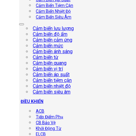
Cảm Biến Tiệm Cận
Cảm Biến Nhiệt Độ
Cảm Biến Siêu Âm
Cảm biến lưu lượng
Cảm biến độ ẩm
Cảm biến cảm ứng
Cảm biến mức
Cảm biến ánh sáng
Cảm biến từ
Cảm biến quang
Cảm biến vị trí
Cảm biến áp suất
Cảm biến tiệm cận
Cảm biến nhiệt độ
Cảm biến siêu âm
ĐIỀU KHIỂN
ACB
Tiếp Điểm Phụ
CB Bảo Vệ
Khởi Động Từ
ELCB