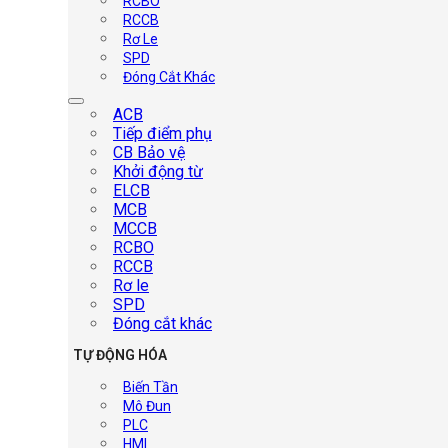
RCBO
RCCB
Rơ Le
SPD
Đóng Cắt Khác
ACB
Tiếp điểm phụ
CB Bảo vệ
Khởi động từ
ELCB
MCB
MCCB
RCBO
RCCB
Rơ le
SPD
Đóng cắt khác
TỰ ĐỘNG HÓA
Biến Tần
Mô Đun
PLC
HMI