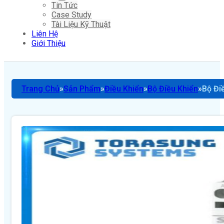
Tin Tức
Case Study
Tài Liệu Kỹ Thuật
Liên Hệ
Giới Thiệu
Trang Chủ
Sản Phẩm
Điều Khiển
Bộ Điều Khiển
Bộ Đi