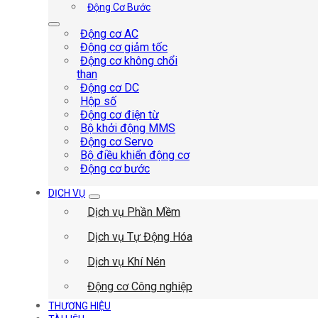
Động Cơ Bước
Động cơ AC
Động cơ giảm tốc
Động cơ không chổi
than
Động cơ DC
Hộp số
Động cơ điện từ
Bộ khởi động MMS
Động cơ Servo
Bộ điều khiển động cơ
Động cơ bước
DỊCH VỤ
Dịch vụ Phần Mềm
Dịch vụ Tự Động Hóa
Dịch vụ Khí Nén
Động cơ Công nghiệp
THƯƠNG HIỆU