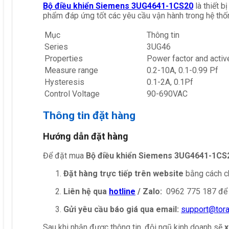
Bộ điều khiển Siemens 3UG4641-1CS20
là thiết 
phẩm đáp ứng tốt các yêu cầu vận hành trong hệ thố
Mục
Thông tin
Series
3UG46
Properties
Power factor and activ
Measure range
0.2-10A, 0.1-0.99 Pf
Hysteresis
0.1-2A, 0.1Pf
Control Voltage
90-690VAC
Thông tin đặt hàng
Hướng dẫn đặt hàng
Để đặt mua
Bộ điều khiển Siemens 3UG4641-1CS
Đặt hàng trực tiếp trên website
bằng cách ch
Liên hệ qua
hotline
/ Zalo:
0962 775 187 để 
Gửi yêu cầu báo giá qua email:
support@tor
Sau khi nhận được thông tin, đội ngũ kinh doanh sẽ
x