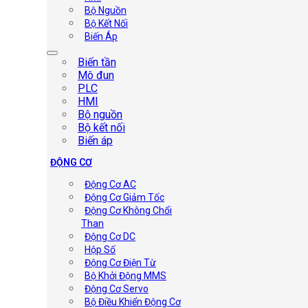
Bộ Nguồn
Bộ Kết Nối
Biến Áp
Biến tần
Mô đun
PLC
HMI
Bộ nguồn
Bộ kết nối
Biến áp
ĐỘNG CƠ
Động Cơ AC
Động Cơ Giảm Tốc
Động Cơ Không Chổi
Than
Động Cơ DC
Hộp Số
Động Cơ Điện Từ
Bộ Khởi Động MMS
Động Cơ Servo
Bộ Điều Khiển Động Cơ