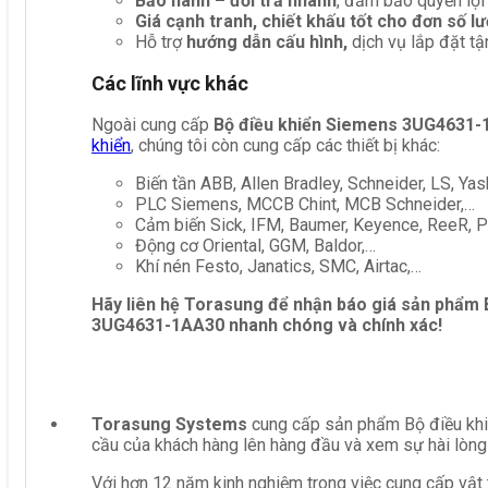
Bảo hành – đổi trả nhanh
, đảm bảo quyền lợi
Giá cạnh tranh, chiết khấu tốt cho đơn số l
Hỗ trợ
hướng dẫn cấu hình,
dịch vụ lắp đặt tậ
Các lĩnh vực khác
Ngoài cung cấp
Bộ điều khiển Siemens 3UG4631
khiển
, chúng tôi còn cung cấp các thiết bị khác:
Biến tần ABB, Allen Bradley, Schneider, LS, Yas
PLC Siemens, MCCB Chint, MCB Schneider,…
Cảm biến Sick, IFM, Baumer, Keyence, ReeR, Pe
Động cơ Oriental, GGM, Baldor,…
Khí nén Festo, Janatics, SMC, Airtac,…
Hãy liên hệ Torasung để nhận báo giá sản phẩm
3UG4631-1AA30
nhanh chóng và chính xác!
Torasung Systems
cung cấp sản phẩm Bộ điều khiể
cầu của khách hàng lên hàng đầu và xem sự hài lòng
Với hơn 12 năm kinh nghiệm trong việc cung cấp vật 