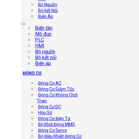
Bộ Nguồn
Bộ Kết Nối
Biến Áp
Biến tần
Mô đun
PLC
HMI
Bộ nguồn
Bộ kết nối
Biến áp
ĐỘNG CƠ
Động Cơ AC
Động Cơ Giảm Tốc
Động Cơ Không Chổi
Than
Động Cơ DC
Hộp Số
Động Cơ Điện Từ
Bộ Khởi Động MMS
Động Cơ Servo
Bộ Điều Khiển Động Cơ