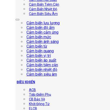
Cảm Biến Tiệm Cận
Cảm Biến Nhiệt Độ
Cảm Biến Siêu Âm
Cảm biến lưu lượng
Cảm biến độ ẩm
Cảm biến cảm ứng
Cảm biến mức
Cảm biến ánh sáng
Cảm biến từ
Cảm biến quang
Cảm biến vị trí
Cảm biến áp suất
Cảm biến tiệm cận
Cảm biến nhiệt độ
Cảm biến siêu âm
ĐIỀU KHIỂN
ACB
Tiếp Điểm Phụ
CB Bảo Vệ
Khởi Động Từ
ELCB