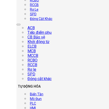
RCBO
RCCB
Rơ Le
SPD
Đóng Cắt Khác
ACB
Tiếp điểm phụ
CB Bảo vệ
Khởi động từ
ELCB
MCB
MCCB
RCBO
RCCB
Rơ le
SPD
Đóng cắt khác
TỰ ĐỘNG HÓA
Biến Tần
Mô Đun
PLC
HMI