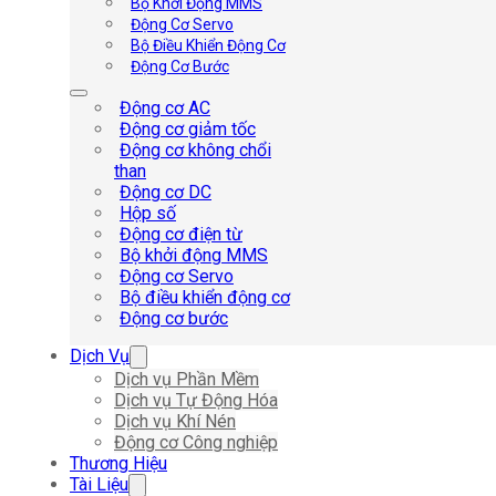
Bộ Khởi Động MMS
Động Cơ Servo
Bộ Điều Khiển Động Cơ
Động Cơ Bước
Động cơ AC
Động cơ giảm tốc
Động cơ không chổi
than
Động cơ DC
Hộp số
Động cơ điện từ
Bộ khởi động MMS
Động cơ Servo
Bộ điều khiển động cơ
Động cơ bước
Dịch Vụ
Dịch vụ Phần Mềm
Dịch vụ Tự Động Hóa
Dịch vụ Khí Nén
Động cơ Công nghiệp
Thương Hiệu
Tài Liệu