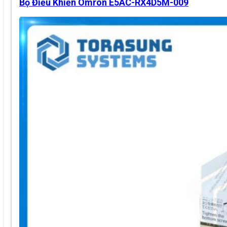
Bộ Điều Khiển Omron E5AC-RX4D5M-009