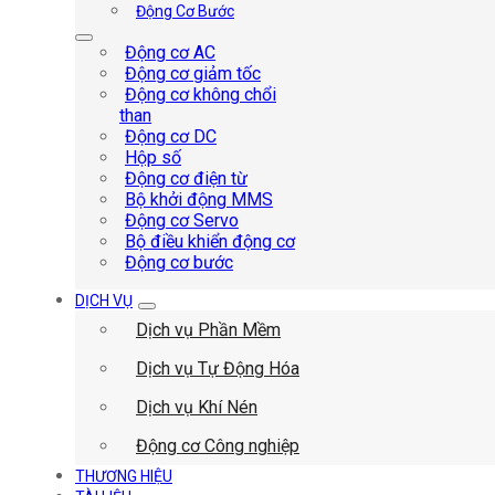
Động Cơ Bước
Động cơ AC
Động cơ giảm tốc
Động cơ không chổi
than
Động cơ DC
Hộp số
Động cơ điện từ
Bộ khởi động MMS
Động cơ Servo
Bộ điều khiển động cơ
Động cơ bước
DỊCH VỤ
Dịch vụ Phần Mềm
Dịch vụ Tự Động Hóa
Dịch vụ Khí Nén
Động cơ Công nghiệp
THƯƠNG HIỆU