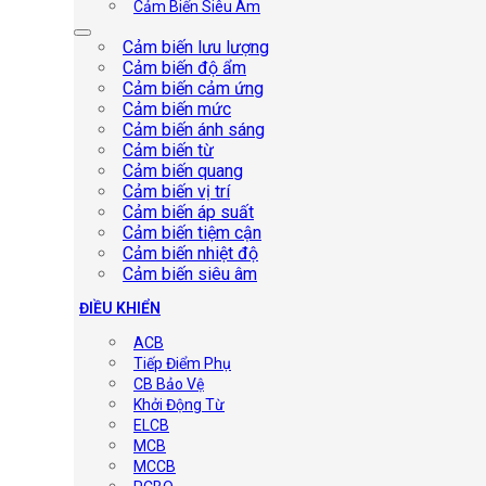
Cảm Biến Siêu Âm
Cảm biến lưu lượng
Cảm biến độ ẩm
Cảm biến cảm ứng
Cảm biến mức
Cảm biến ánh sáng
Cảm biến từ
Cảm biến quang
Cảm biến vị trí
Cảm biến áp suất
Cảm biến tiệm cận
Cảm biến nhiệt độ
Cảm biến siêu âm
ĐIỀU KHIỂN
ACB
Tiếp Điểm Phụ
CB Bảo Vệ
Khởi Động Từ
ELCB
MCB
MCCB