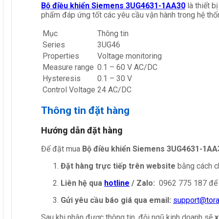
Bộ điều khiển Siemens 3UG4631-1AA30
là thiết 
phẩm đáp ứng tốt các yêu cầu vận hành trong hệ thố
Mục
Thông tin
Series
3UG46
Properties
Voltage monitoring
Measure range
0.1 – 60 V AC/DC
Hysteresis
0.1 – 30 V
Control Voltage
24 AC/DC
Thông tin đặt hàng
Hướng dẫn đặt hàng
Để đặt mua
Bộ điều khiển Siemens 3UG4631-1AA
Đặt hàng trực tiếp trên website
bằng cách ch
Liên hệ qua
hotline
/ Zalo:
0962 775 187 để 
Gửi yêu cầu báo giá qua email:
support@tor
Sau khi nhận được thông tin, đội ngũ kinh doanh sẽ
x