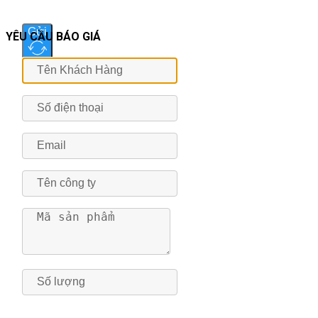
Gửi
YÊU CẦU BÁO GIÁ