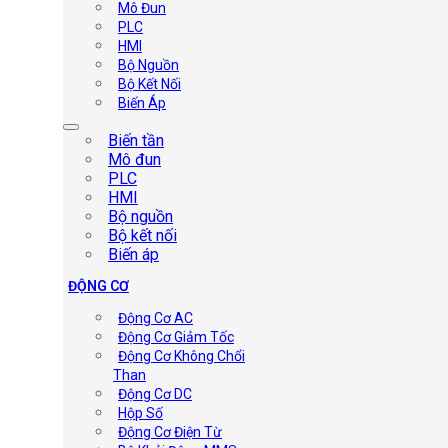
Mô Đun
PLC
HMI
Bộ Nguồn
Bộ Kết Nối
Biến Áp
Biến tần
Mô đun
PLC
HMI
Bộ nguồn
Bộ kết nối
Biến áp
ĐỘNG CƠ
Động Cơ AC
Động Cơ Giảm Tốc
Động Cơ Không Chổi
Than
Động Cơ DC
Hộp Số
Động Cơ Điện Từ