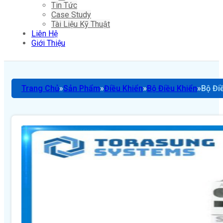
Tin Tức
Case Study
Tài Liệu Kỹ Thuật
Liên Hệ
Giới Thiệu
Trang Chủ
Sản Phẩm
Điều Khiển
Bộ Điều Khiển
Bộ Đi