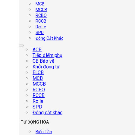
MCB
MCCB
RCBO
RCCB
Rơ Le
SPD
Đóng Cắt Khác
ACB
Tiếp điểm phụ
CB Bảo vệ
Khởi động từ
ELCB
MCB
MCCB
RCBO
RCCB
Rơ le
SPD
Đóng cắt khác
TỰ ĐỘNG HÓA
Biến Tần