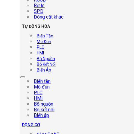
Rơ le
SPD
Đóng cắt khác
TỰ ĐỘNG HÓA
Biến Tần
Mô Đun
PLC
HMI
Bộ Nguồn
Bộ Kết Nối
Biến Áp
Biến tần
Mô đun
PLC
HMI
Bộ nguồn
Bộ kết nối
Biến áp
ĐỘNG CƠ