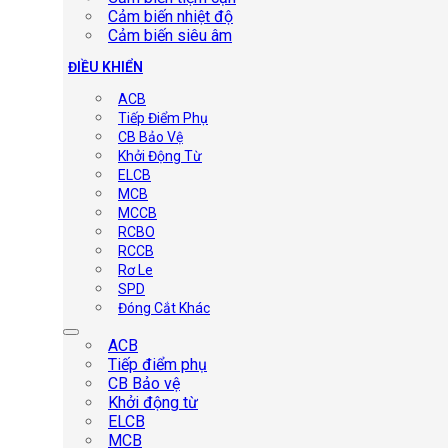
Cảm biến nhiệt độ
Cảm biến siêu âm
ĐIỀU KHIỂN
ACB
Tiếp Điểm Phụ
CB Bảo Vệ
Khởi Động Từ
ELCB
MCB
MCCB
RCBO
RCCB
Rơ Le
SPD
Đóng Cắt Khác
ACB
Tiếp điểm phụ
CB Bảo vệ
Khởi động từ
ELCB
MCB