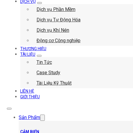
DỊCH VỤ
Dịch vụ Phần Mềm
Dịch vụ Tự Động Hóa
Dịch vụ Khí Nén
Động cơ Công nghiệp
THƯƠNG HIỆU
TÀI LIỆU
Tin Tức
Case Study
Tài Liệu Kỹ Thuật
LIÊN HỆ
GIỚI THIỆU
Sản Phẩm
CẢM BIẾN