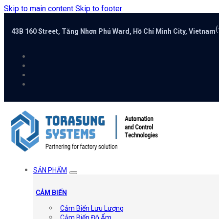
Skip to main content
Skip to footer
(
43B 160 Street, Tăng Nhơn Phú Ward, Hồ Chí Minh City, Vietnam
SẢN PHẨM
CẢM BIẾN
Cảm Biến Lưu Lượng
Cảm Biến Độ Ẩm