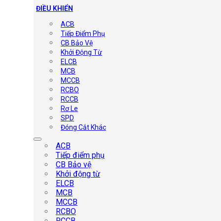
ĐIỀU KHIỂN
ACB
Tiếp Điểm Phụ
CB Bảo Vệ
Khởi Động Từ
ELCB
MCB
MCCB
RCBO
RCCB
Rơ Le
SPD
Đóng Cắt Khác
ACB
Tiếp điểm phụ
CB Bảo vệ
Khởi động từ
ELCB
MCB
MCCB
RCBO
RCCB