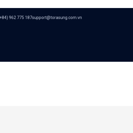
+84) 962 775 187
support@torasung.com.vn