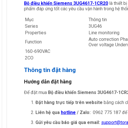
Bộ điều khiển Siemens 3UG4617-1CR20
là thiết 
phẩm đáp ứng tốt các yêu cầu vận hành trong hệ thố
Mục
Thông tin
Series
3UG46
Properties
Line monitoring
Auto correction Ph
Function
Over voltage Under
160-690VAC
2CO
Thông tin đặt hàng
Hướng dẫn đặt hàng
Để đặt mua
Bộ điều khiển Siemens 3UG4617-1CR
Đặt hàng trực tiếp trên website
bằng cách ch
Liên hệ qua
hotline
/ Zalo:
0962 775 187 để 
Gửi yêu cầu báo giá qua email:
support@tor