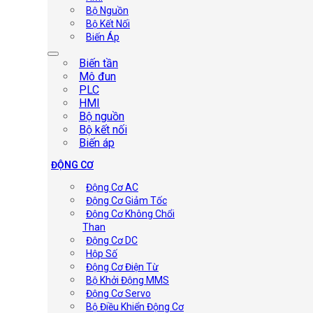
Bộ Nguồn
Bộ Kết Nối
Biến Áp
Biến tần
Mô đun
PLC
HMI
Bộ nguồn
Bộ kết nối
Biến áp
ĐỘNG CƠ
Động Cơ AC
Động Cơ Giảm Tốc
Động Cơ Không Chổi
Than
Động Cơ DC
Hộp Số
Động Cơ Điện Từ
Bộ Khởi Động MMS
Động Cơ Servo
Bộ Điều Khiển Động Cơ