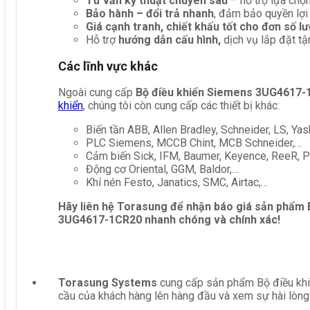
Tư vấn kỹ thuật chuyên sâu
– hỗ trợ lựa chọn 
Bảo hành – đổi trả nhanh
, đảm bảo quyền lợi
Giá cạnh tranh, chiết khấu tốt cho đơn số l
Hỗ trợ
hướng dẫn cấu hình,
dịch vụ lắp đặt tậ
Các lĩnh vực khác
Ngoài cung cấp
Bộ điều khiển Siemens 3UG4617-
khiển
, chúng tôi còn cung cấp các thiết bị khác:
Biến tần ABB, Allen Bradley, Schneider, LS, Yas
PLC Siemens, MCCB Chint, MCB Schneider,…
Cảm biến Sick, IFM, Baumer, Keyence, ReeR, Pe
Động cơ Oriental, GGM, Baldor,…
Khí nén Festo, Janatics, SMC, Airtac,…
Hãy liên hệ Torasung để nhận báo giá sản phẩm
3UG4617-1CR20
nhanh chóng và chính xác!
Torasung Systems
cung cấp sản phẩm Bộ điều khiể
cầu của khách hàng lên hàng đầu và xem sự hài lòng