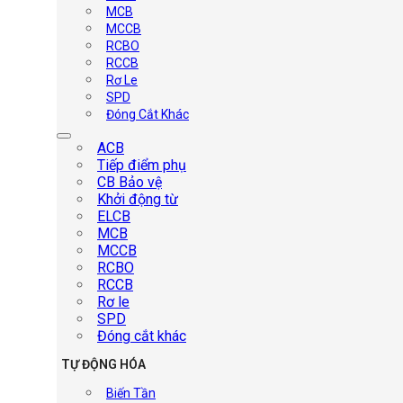
MCB
MCCB
RCBO
RCCB
Rơ Le
SPD
Đóng Cắt Khác
ACB
Tiếp điểm phụ
CB Bảo vệ
Khởi động từ
ELCB
MCB
MCCB
RCBO
RCCB
Rơ le
SPD
Đóng cắt khác
TỰ ĐỘNG HÓA
Biến Tần