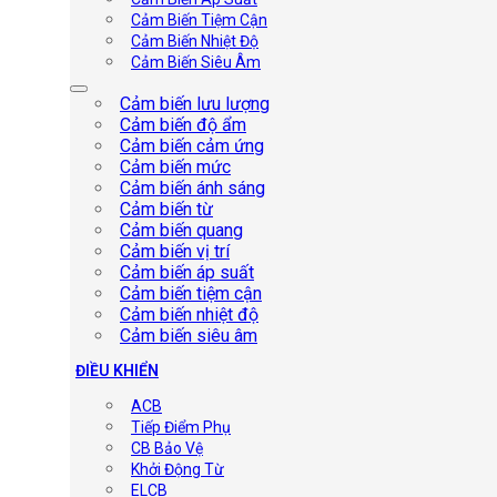
Cảm Biến Tiệm Cận
Cảm Biến Nhiệt Độ
Cảm Biến Siêu Âm
Cảm biến lưu lượng
Cảm biến độ ẩm
Cảm biến cảm ứng
Cảm biến mức
Cảm biến ánh sáng
Cảm biến từ
Cảm biến quang
Cảm biến vị trí
Cảm biến áp suất
Cảm biến tiệm cận
Cảm biến nhiệt độ
Cảm biến siêu âm
ĐIỀU KHIỂN
ACB
Tiếp Điểm Phụ
CB Bảo Vệ
Khởi Động Từ
ELCB