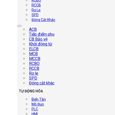
RCBO
RCCB
Rơ Le
SPD
Đóng Cắt Khác
ACB
Tiếp điểm phụ
CB Bảo vệ
Khởi động từ
ELCB
MCB
MCCB
RCBO
RCCB
Rơ le
SPD
Đóng cắt khác
TỰ ĐỘNG HÓA
Biến Tần
Mô Đun
PLC
HMI