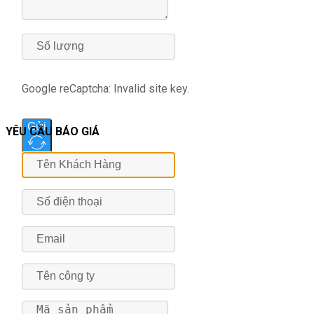
Google reCaptcha: Invalid site key.
Gửi
YÊU CẦU BÁO GIÁ