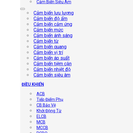
Cảm Biến Siêu Âm
Cảm biến lưu lượng
Cảm biến độ ẩm
Cảm biến cảm ứng
Cảm biến mức
Cảm biến ánh sáng
Cảm biến từ
Cảm biến quang
Cảm biến vị trí
Cảm biến áp suất
Cảm biến tiệm cận
Cảm biến nhiệt độ
Cảm biến siêu âm
ĐIỀU KHIỂN
ACB
Tiếp Điểm Phụ
CB Bảo Vệ
Khởi Động Từ
ELCB
MCB
MCCB