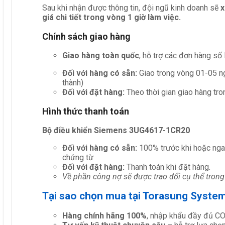
Sau khi nhận được thông tin, đội ngũ kinh doanh sẽ
x
giá chi tiết trong vòng 1 giờ làm việc.
Chính sách giao hàng
Giao hàng toàn quốc
, hỗ trợ các đơn hàng số
Đối với hàng có sẵn:
Giao trong vòng 01-05 ng
thành)
Đối với đặt hàng:
Theo thời gian giao hàng tro
Hình thức thanh toán
Bộ điều khiển Siemens 3UG4617-1CR20
Đối với hàng có sẵn:
100% trước khi hoặc nga
chứng từ
Đối với đặt hàng:
Thanh toán khi đặt hàng.
Về phần công nợ sẽ được trao đổi cụ thể trong
Tại sao chọn mua tại Torasung Syste
Hàng chính hãng 100%
, nhập khẩu đầy đủ C