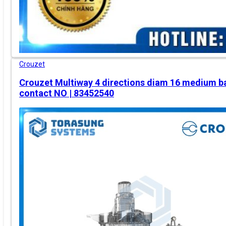
Crouzet
Crouzet Multiway 4 directions diam 16 medium ba
contact NO | 83452540