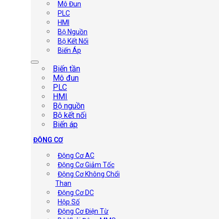
Mô Đun
PLC
HMI
Bộ Nguồn
Bộ Kết Nối
Biến Áp
Biến tần
Mô đun
PLC
HMI
Bộ nguồn
Bộ kết nối
Biến áp
ĐỘNG CƠ
Động Cơ AC
Động Cơ Giảm Tốc
Động Cơ Không Chổi
Than
Động Cơ DC
Hộp Số
Động Cơ Điện Từ