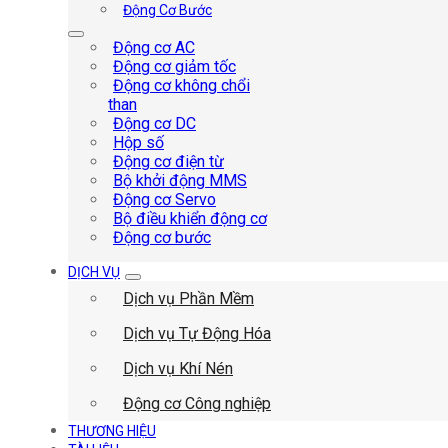
Động Cơ Bước
Động cơ AC
Động cơ giảm tốc
Động cơ không chổi
than
Động cơ DC
Hộp số
Động cơ điện từ
Bộ khởi động MMS
Động cơ Servo
Bộ điều khiển động cơ
Động cơ bước
DỊCH VỤ
Dịch vụ Phần Mềm
Dịch vụ Tự Động Hóa
Dịch vụ Khí Nén
Động cơ Công nghiệp
THƯƠNG HIỆU