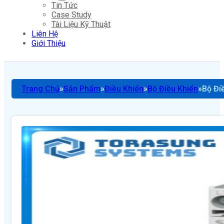
Tin Tức
Case Study
Tài Liệu Kỹ Thuật
Liên Hệ
Giới Thiệu
Trang Chủ
Sản Phẩm
Điều Khiển
Bộ Điều Khiển
Bộ Đi