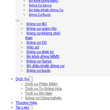
Bộ Khởi Động MMS
Động Cơ Servo
Bộ Điều Khiển Động Cơ
Động Cơ Bước
Động cơ AC
Động cơ giảm tốc
Động cơ không chổi
than
Động cơ DC
Hộp số
Động cơ điện từ
Bộ khởi động MMS
Động cơ Servo
Bộ điều khiển động cơ
Động cơ bước
Dịch Vụ
Dịch vụ Phần Mềm
Dịch vụ Tự Động Hóa
Dịch vụ Khí Nén
Động cơ Công nghiệp
Thương Hiệu
Tài Liệu