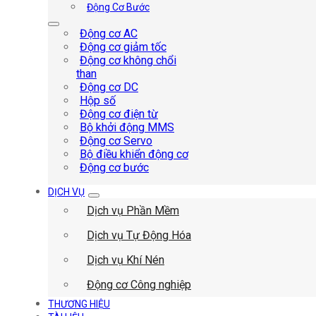
Động Cơ Bước
Động cơ AC
Động cơ giảm tốc
Động cơ không chổi
than
Động cơ DC
Hộp số
Động cơ điện từ
Bộ khởi động MMS
Động cơ Servo
Bộ điều khiển động cơ
Động cơ bước
DỊCH VỤ
Dịch vụ Phần Mềm
Dịch vụ Tự Động Hóa
Dịch vụ Khí Nén
Động cơ Công nghiệp
THƯƠNG HIỆU