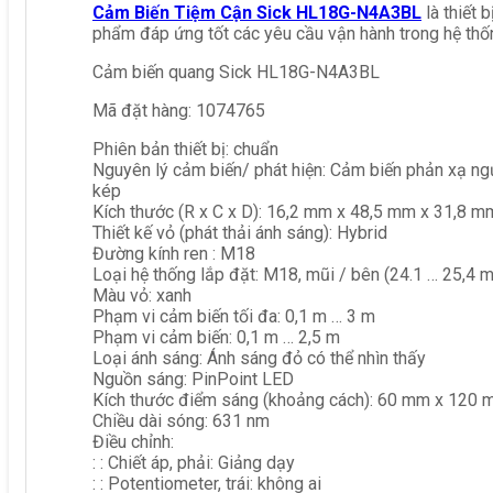
Cảm Biến Tiệm Cận Sick HL18G-N4A3BL
là thiết 
phẩm đáp ứng tốt các yêu cầu vận hành trong hệ thố
Cảm biến quang Sick HL18G-N4A3BL
Mã đặt hàng: 1074765
Phiên bản thiết bị: chuẩn
Nguyên lý cảm biến/ phát hiện: Cảm biến phản xạ ng
kép
Kích thước (R x C x D): 16,2 mm x 48,5 mm x 31,8 m
Thiết kế vỏ (phát thải ánh sáng): Hybrid
Đường kính ren : M18
Loại hệ thống lắp đặt: M18, mũi / bên (24.1 … 25,4 
Màu vỏ: xanh
Phạm vi cảm biến tối đa: 0,1 m … 3 m
Phạm vi cảm biến: 0,1 m … 2,5 m
Loại ánh sáng: Ánh sáng đỏ có thể nhìn thấy
Nguồn sáng: PinPoint LED
Kích thước điểm sáng (khoảng cách): 60 mm x 120 
Chiều dài sóng: 631 nm
Điều chỉnh:
: : Chiết áp, phải: Giảng dạy
: : Potentiometer, trái: không ai