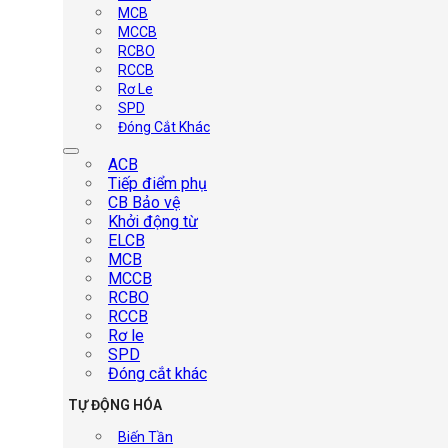
MCB
MCCB
RCBO
RCCB
Rơ Le
SPD
Đóng Cắt Khác
ACB
Tiếp điểm phụ
CB Bảo vệ
Khởi động từ
ELCB
MCB
MCCB
RCBO
RCCB
Rơ le
SPD
Đóng cắt khác
TỰ ĐỘNG HÓA
Biến Tần