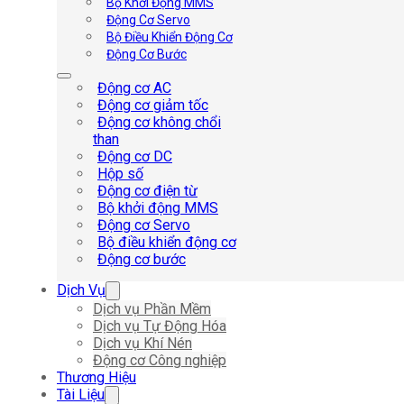
Bộ Khởi Động MMS
Động Cơ Servo
Bộ Điều Khiển Động Cơ
Động Cơ Bước
Động cơ AC
Động cơ giảm tốc
Động cơ không chổi
than
Động cơ DC
Hộp số
Động cơ điện từ
Bộ khởi động MMS
Động cơ Servo
Bộ điều khiển động cơ
Động cơ bước
Dịch Vụ
Dịch vụ Phần Mềm
Dịch vụ Tự Động Hóa
Dịch vụ Khí Nén
Động cơ Công nghiệp
Thương Hiệu
Tài Liệu