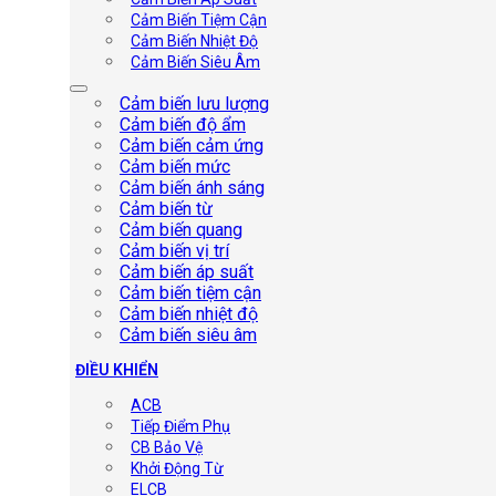
Cảm Biến Tiệm Cận
Cảm Biến Nhiệt Độ
Cảm Biến Siêu Âm
Cảm biến lưu lượng
Cảm biến độ ẩm
Cảm biến cảm ứng
Cảm biến mức
Cảm biến ánh sáng
Cảm biến từ
Cảm biến quang
Cảm biến vị trí
Cảm biến áp suất
Cảm biến tiệm cận
Cảm biến nhiệt độ
Cảm biến siêu âm
ĐIỀU KHIỂN
ACB
Tiếp Điểm Phụ
CB Bảo Vệ
Khởi Động Từ
ELCB