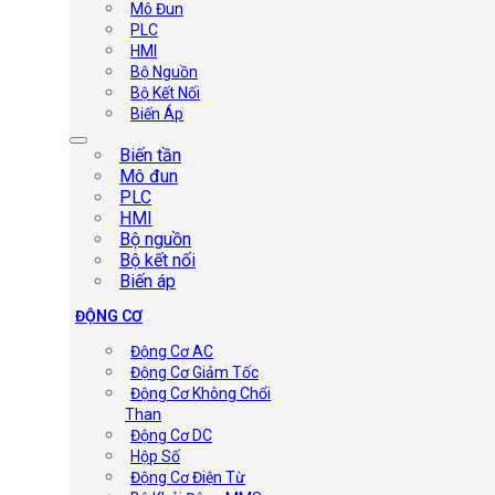
Mô Đun
PLC
HMI
Bộ Nguồn
Bộ Kết Nối
Biến Áp
Biến tần
Mô đun
PLC
HMI
Bộ nguồn
Bộ kết nối
Biến áp
ĐỘNG CƠ
Động Cơ AC
Động Cơ Giảm Tốc
Động Cơ Không Chổi
Than
Động Cơ DC
Hộp Số
Động Cơ Điện Từ