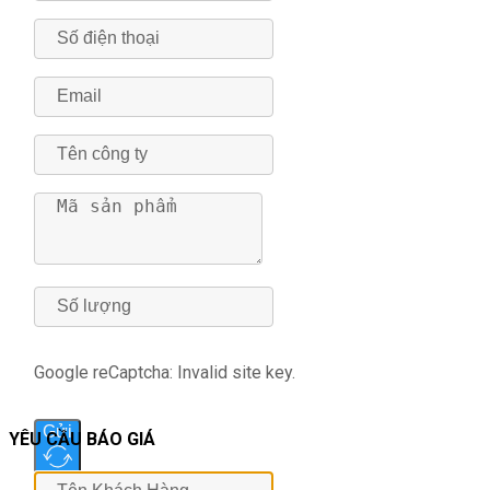
Google reCaptcha: Invalid site key.
Gửi
YÊU CẦU BÁO GIÁ