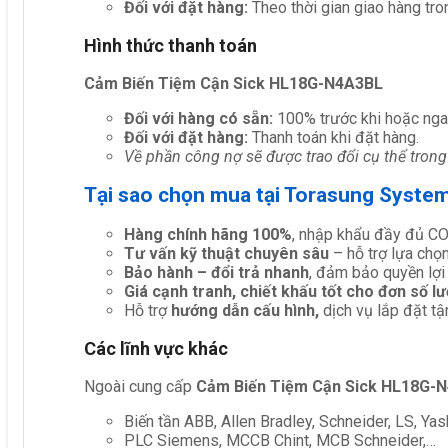
Đối với đặt hàng:
Theo thời gian giao hàng tro
Hình thức thanh toán
Cảm Biến Tiệm Cận Sick HL18G-N4A3BL
Đối với hàng có sẵn:
100% trước khi hoặc nga
Đối với đặt hàng:
Thanh toán khi đặt hàng.
Về phần công nợ sẽ được trao đổi cụ thể trong
Tại sao chọn mua tại Torasung Syste
Hàng chính hãng 100%
, nhập khẩu đầy đủ C
Tư vấn kỹ thuật chuyên sâu
– hỗ trợ lựa chọn 
Bảo hành – đổi trả nhanh
, đảm bảo quyền lợi
Giá cạnh tranh, chiết khấu tốt cho đơn số l
Hỗ trợ
hướng dẫn cấu hình,
dịch vụ lắp đặt tậ
Các lĩnh vực khác
Ngoài cung cấp
Cảm Biến Tiệm Cận Sick HL18G-
Biến tần ABB, Allen Bradley, Schneider, LS, Yas
PLC Siemens, MCCB Chint, MCB Schneider,…