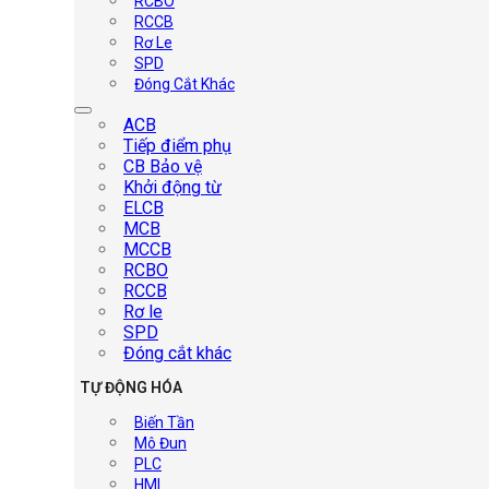
RCBO
RCCB
Rơ Le
SPD
Đóng Cắt Khác
ACB
Tiếp điểm phụ
CB Bảo vệ
Khởi động từ
ELCB
MCB
MCCB
RCBO
RCCB
Rơ le
SPD
Đóng cắt khác
TỰ ĐỘNG HÓA
Biến Tần
Mô Đun
PLC
HMI