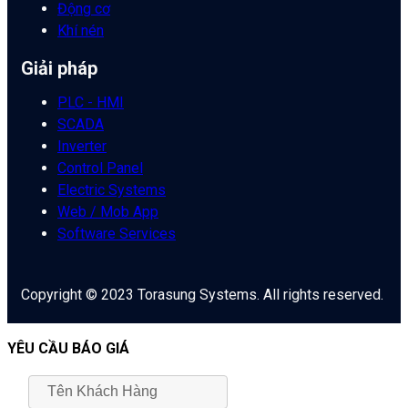
Động cơ
Khí nén
Giải pháp
PLC - HMI
SCADA
Inverter
Control Panel
Electric Systems
Web / Mob App
Software Services
Copyright © 2023 Torasung Systems. All rights reserved.
YÊU CẦU BÁO GIÁ