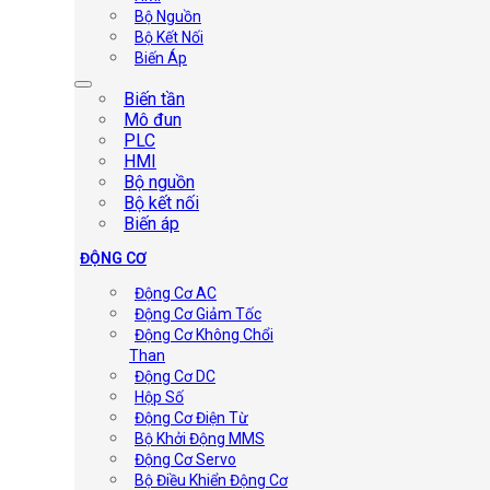
Bộ Nguồn
Bộ Kết Nối
Biến Áp
Biến tần
Mô đun
PLC
HMI
Bộ nguồn
Bộ kết nối
Biến áp
ĐỘNG CƠ
Động Cơ AC
Động Cơ Giảm Tốc
Động Cơ Không Chổi
Than
Động Cơ DC
Hộp Số
Động Cơ Điện Từ
Bộ Khởi Động MMS
Động Cơ Servo
Bộ Điều Khiển Động Cơ