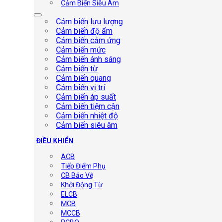
Cảm Biến Siêu Âm
Cảm biến lưu lượng
Cảm biến độ ẩm
Cảm biến cảm ứng
Cảm biến mức
Cảm biến ánh sáng
Cảm biến từ
Cảm biến quang
Cảm biến vị trí
Cảm biến áp suất
Cảm biến tiệm cận
Cảm biến nhiệt độ
Cảm biến siêu âm
ĐIỀU KHIỂN
ACB
Tiếp Điểm Phụ
CB Bảo Vệ
Khởi Động Từ
ELCB
MCB
MCCB