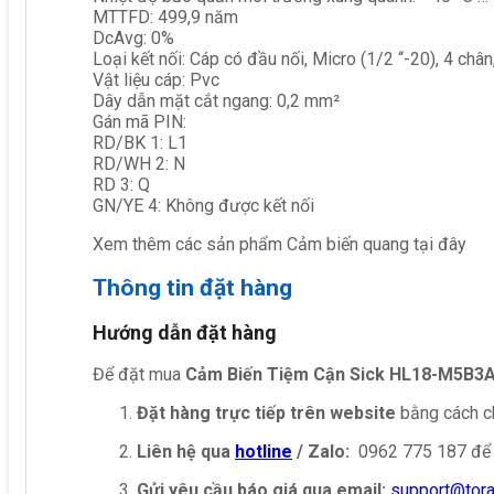
MTTFD: 499,9 năm
DcAvg: 0%
Loại kết nối: Cáp có đầu nối, Micro (1/2 “-20), 4 ch
Vật liệu cáp: Pvc
Dây dẫn mặt cắt ngang: 0,2 mm²
Gán mã PIN:
RD/BK 1: L1
RD/WH 2: N
RD 3: Q
GN/YE 4: Không được kết nối
‎Xem thêm các sản phẩm Cảm biến quang tại đây
Thông tin đặt hàng
Hướng dẫn đặt hàng
Để đặt mua
Cảm Biến Tiệm Cận Sick HL18-M5B3
Đặt hàng trực tiếp trên website
bằng cách ch
Liên hệ qua
hotline
/ Zalo:
0962 775 187 để 
Gửi yêu cầu báo giá qua email:
support@tor