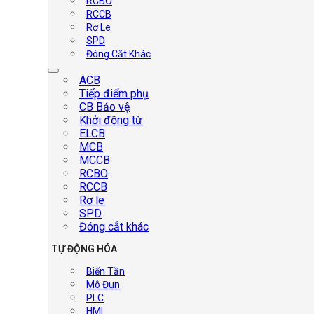
RCBO
RCCB
Rơ Le
SPD
Đóng Cắt Khác
ACB
Tiếp điểm phụ
CB Bảo vệ
Khởi động từ
ELCB
MCB
MCCB
RCBO
RCCB
Rơ le
SPD
Đóng cắt khác
TỰ ĐỘNG HÓA
Biến Tần
Mô Đun
PLC
HMI