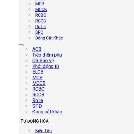
MCB
MCCB
RCBO
RCCB
Rơ Le
SPD
Đóng Cắt Khác
ACB
Tiếp điểm phụ
CB Bảo vệ
Khởi động từ
ELCB
MCB
MCCB
RCBO
RCCB
Rơ le
SPD
Đóng cắt khác
TỰ ĐỘNG HÓA
Biến Tần