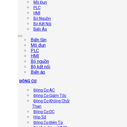
Mô Đun
PLC
HMI
Bộ Nguồn
Bộ Kết Nối
Biến Áp
Biến tần
Mô đun
PLC
HMI
Bộ nguồn
Bộ kết nối
Biến áp
ĐỘNG CƠ
Động Cơ AC
Động Cơ Giảm Tốc
Động Cơ Không Chổi
Than
Động Cơ DC
Hộp Số
Động Cơ Điện Từ