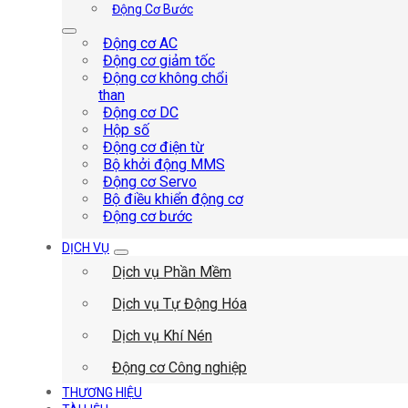
Động Cơ Bước
Động cơ AC
Động cơ giảm tốc
Động cơ không chổi
than
Động cơ DC
Hộp số
Động cơ điện từ
Bộ khởi động MMS
Động cơ Servo
Bộ điều khiển động cơ
Động cơ bước
DỊCH VỤ
Dịch vụ Phần Mềm
Dịch vụ Tự Động Hóa
Dịch vụ Khí Nén
Động cơ Công nghiệp
THƯƠNG HIỆU