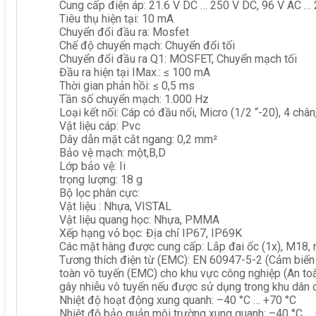
Cung cấp điện áp: 21.6 V DC … 250 V DC, 96 V AC …
Tiêu thụ hiện tại: 10 mA
Chuyển đổi đầu ra: Mosfet
Chế độ chuyển mạch: Chuyển đổi tối
Chuyển đổi đầu ra Q1: MOSFET, Chuyển mạch tối
Đầu ra hiện tại IMax.: ≤ 100 mA
Thời gian phản hồi: ≤ 0,5 ms
Tần số chuyển mạch: 1.000 Hz
Loại kết nối: Cáp có đầu nối, Micro (1/2 “-20), 4 ch
Vật liệu cáp: Pvc
Dây dẫn mặt cắt ngang: 0,2 mm²
Bảo vệ mạch: một,B,D
Lớp bảo vệ: Ii
trọng lượng: 18 g
Bộ lọc phân cực:
Vật liệu : Nhựa, VISTAL
Vật liệu quang học: Nhựa, PMMA
Xếp hạng vỏ bọc: Địa chỉ IP67, IP69K
Các mặt hàng được cung cấp: Lắp đai ốc (1x), M18, 
Tương thích điện từ (EMC): EN 60947-5-2 (Cảm biến 
toàn vô tuyến (EMC) cho khu vực công nghiệp (An toàn
gây nhiễu vô tuyến nếu được sử dụng trong khu dân c
Nhiệt độ hoạt động xung quanh: –40 °C … +70 °C
Nhiệt độ bảo quản môi trường xung quanh: –40 °C …