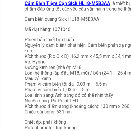
Cảm Biến Tiệm Cận Sick HL18-M5B3AA
là thiết 
phẩm đáp ứng tốt các yêu cầu vận hành trong hệ thố
Cảm biến quang Sick HL18-M5B3AA
Mã đặt hàng: 1071046
Phiên bản thiết bị: chuẩn
Nguyên lý cảm biến/ phát hiện: Cảm biến phản xạ ng
kép
Kích thước (R x C x D): 16,2 mm x 45,5 mm x 34,4 m
Vỏ: Hybrid
Đường kính ren (nhà ở): M18
Loại hệ thống lắp đặt: M18, mũi / bên (24.1 … 25,4 
Màu vỏ: xanh
Phạm vi cảm biến tối đa.: 0,03 m … 6,5 m
Phạm vi cảm biến: 0,03 m … 5 m
Loại ánh sáng: Ánh sáng đỏ có thể nhìn thấy
Nguồn sáng: PinPoint LED
Kích thước điểm sáng (khoảng cách): 130 mm x 260
Chiều dài sóng: 631 nm
Chiết áp, phải: không
Potentiometer, trái: không