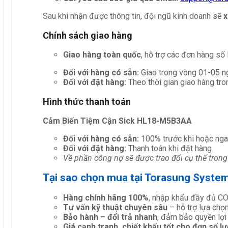
Sau khi nhận được thông tin, đội ngũ kinh doanh sẽ
x
Chính sách giao hàng
Giao hàng toàn quốc
, hỗ trợ các đơn hàng số
Đối với hàng có sẵn:
Giao trong vòng 01-05 ng
Đối với đặt hàng:
Theo thời gian giao hàng tro
Hình thức thanh toán
Cảm Biến Tiệm Cận Sick HL18-M5B3AA
Đối với hàng có sẵn:
100% trước khi hoặc nga
Đối với đặt hàng:
Thanh toán khi đặt hàng.
Về phần công nợ sẽ được trao đổi cụ thể trong
Tại sao chọn mua tại Torasung Syste
Hàng chính hãng 100%
, nhập khẩu đầy đủ C
Tư vấn kỹ thuật chuyên sâu
– hỗ trợ lựa chọn 
Bảo hành – đổi trả nhanh
, đảm bảo quyền lợi
Giá cạnh tranh, chiết khấu tốt cho đơn số l