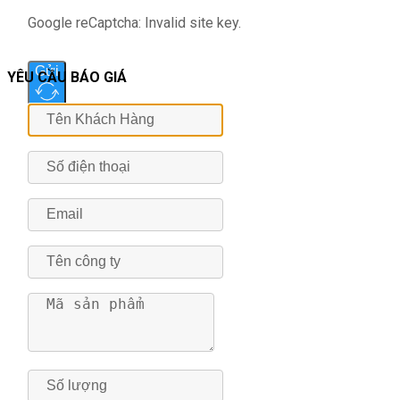
Google reCaptcha: Invalid site key.
Gửi
YÊU CẦU BÁO GIÁ