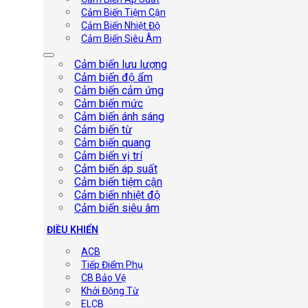
Cảm Biến Tiệm Cận
Cảm Biến Nhiệt Độ
Cảm Biến Siêu Âm
Cảm biến lưu lượng
Cảm biến độ ẩm
Cảm biến cảm ứng
Cảm biến mức
Cảm biến ánh sáng
Cảm biến từ
Cảm biến quang
Cảm biến vị trí
Cảm biến áp suất
Cảm biến tiệm cận
Cảm biến nhiệt độ
Cảm biến siêu âm
ĐIỀU KHIỂN
ACB
Tiếp Điểm Phụ
CB Bảo Vệ
Khởi Động Từ
ELCB