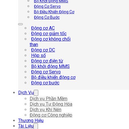
Bộ Khởi Động MMS
Động Cơ Servo
Bộ Điều Khiển Động Cơ
Động Cơ Bước
Động cơ AC
Động cơ giảm tốc
Động cơ không chổi
than
Động cơ DC
Hộp số
Động cơ điện từ
Bộ khởi động MMS
Động cơ Servo
Bộ điều khiển động cơ
Động cơ bước
Dịch Vụ
Dịch vụ Phần Mềm
Dịch vụ Tự Động Hóa
Dịch vụ Khí Nén
Động cơ Công nghiệp
Thương Hiệu
Tài Liệu