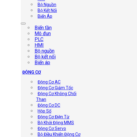
Bộ Nguồn
Bộ Kết Nối
Biến Áp
Biến tần
Mô đun
PLC
HMI
Bộ nguồn
Bộ kết nối
Biến áp
ĐỘNG CƠ
Động Cơ AC
Động Cơ Giảm Tốc
Động Cơ Không Chổi
Than
Động Cơ DC
Hộp Số
Động Cơ Điện Từ
Bộ Khởi Động MMS
Động Cơ Servo
Bộ Điều Khiển Động Cơ