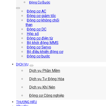
Động Cơ Bước
Động cơ AC
Động cơ giảm tốc
Động cơ không chổi
than
Động cơ DC
Hộp số
Động cơ điện từ
Bộ khởi động MMS
Động cơ Servo
Bộ điều khiển động cơ
Động cơ bước
DỊCH VỤ
Dịch vụ Phần Mềm
Dịch vụ Tự Động Hóa
Dịch vụ Khí Nén
Động cơ Công nghiệp
THƯƠNG HIỆU