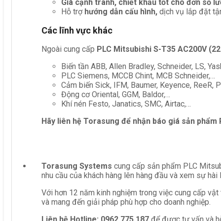
Giá cạnh tranh, chiết khấu tốt cho đơn số l
Hỗ trợ
hướng dẫn cấu hình,
dịch vụ lắp đặt tậ
Các lĩnh vực khác
Ngoài cung cấp
PLC Mitsubishi S-T35 AC200V (2
Biến tần ABB, Allen Bradley, Schneider, LS, Yas
PLC Siemens, MCCB Chint, MCB Schneider,…
Cảm biến Sick, IFM, Baumer, Keyence, ReeR, Pe
Động cơ Oriental, GGM, Baldor,…
Khí nén Festo, Janatics, SMC, Airtac,…
Hãy liên hệ Torasung để nhận báo giá sản phẩm
Torasung Systems
cung cấp sản phẩm PLC Mitsubi
nhu cầu của khách hàng lên hàng đầu và xem sự hài 
Với hơn 12 năm kinh nghiệm trong việc cung cấp vật 
và mang đến giải pháp phù hợp cho doanh nghiệp.
Liên hệ
Hotline: 0962 775 187
để được tư vấn và hỗ