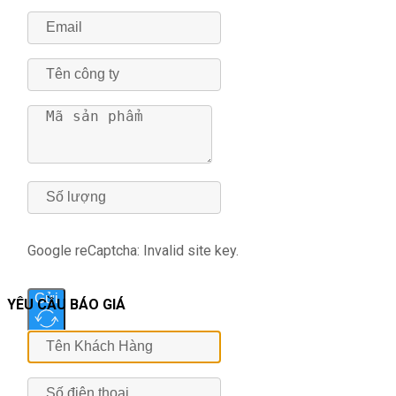
Google reCaptcha: Invalid site key.
Gửi
YÊU CẦU BÁO GIÁ