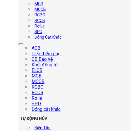
MCB
MCCB
RCBO
RCCB
Rơ Le
SPD
Đóng Cắt Khác
ACB
Tiếp điểm phụ
CB Bảo vệ
Khởi động từ
ELCB
MCB
MCCB
RCBO
RCCB
Rơ le
SPD
Đóng cắt khác
TỰ ĐỘNG HÓA
Biến Tần