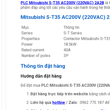
PLC Mitsubishi S-T35 AC200V (220VAC) 2A2B
là
phẩm đáp ứng tốt các yêu cầu vận hành trong hệ thố
Mitsubishi S-T35 AC200V (220VAC) 
Mục
Thông tin
Series
S-T Series
Properties
Contactor Mitsubishi S-T
Power
18.5kW
Rated current
40A
Number of poles
3P
Thông tin đặt hàng
Hướng dẫn đặt hàng
Để đặt mua
PLC Mitsubishi S-T35 AC200V (220V
Đặt hàng trực tiếp trên website
bằng cách ch
Liên hệ qua
hotline
/ Zalo:
0962 775 187 để 