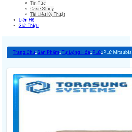
Tin Tức
Case Study
Tài Liệu Kỹ Thuật
Liên Hệ
Giới Thiệu
Trang Chủ
Sản Phẩm
Tự Động Hóa
PLC
PLC Mitsubi