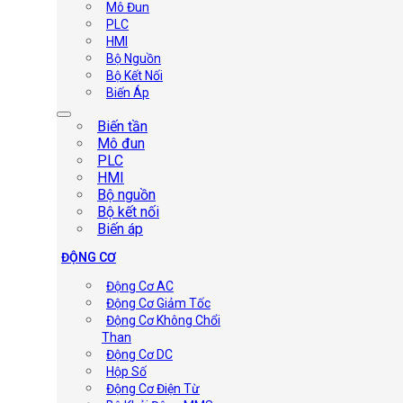
Mô Đun
PLC
HMI
Bộ Nguồn
Bộ Kết Nối
Biến Áp
Biến tần
Mô đun
PLC
HMI
Bộ nguồn
Bộ kết nối
Biến áp
ĐỘNG CƠ
Động Cơ AC
Động Cơ Giảm Tốc
Động Cơ Không Chổi
Than
Động Cơ DC
Hộp Số
Động Cơ Điện Từ