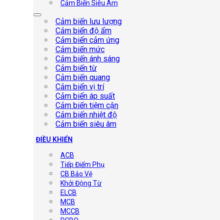
Cảm Biến Siêu Âm
Cảm biến lưu lượng
Cảm biến độ ẩm
Cảm biến cảm ứng
Cảm biến mức
Cảm biến ánh sáng
Cảm biến từ
Cảm biến quang
Cảm biến vị trí
Cảm biến áp suất
Cảm biến tiệm cận
Cảm biến nhiệt độ
Cảm biến siêu âm
ĐIỀU KHIỂN
ACB
Tiếp Điểm Phụ
CB Bảo Vệ
Khởi Động Từ
ELCB
MCB
MCCB