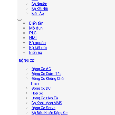
Bộ Nguồn
Bộ Kết Nối
Biến Áp
Biến tần
Mô đun
PLC
HMI
Bộ nguồn
Bộ kết nối
Biến áp
ĐỘNG CƠ
Động Cơ AC
Động Cơ Giảm Tốc
Động Cơ Không Chổi
Than
Động Cơ DC
Hộp Số
Động Cơ Điện Từ
Bộ Khởi Động MMS
Động Cơ Servo
Bộ Điều Khiển Động Cơ