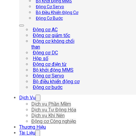
Bộ Khởi Động MMS
Động Cơ Servo
Bộ Điều Khiển Động Cơ
Động Cơ Bước
Động cơ AC
Động cơ giảm tốc
Động cơ không chổi
than
Động cơ DC
Hộp số
Động cơ điện từ
Bộ khởi động MMS
Động cơ Servo
Bộ điều khiển động cơ
Động cơ bước
Dịch Vụ
Dịch vụ Phần Mềm
Dịch vụ Tự Động Hóa
Dịch vụ Khí Nén
Động cơ Công nghiệp
Thương Hiệu
Tài Liệu