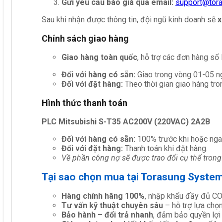
Gửi yêu cầu báo giá qua email:
support@tor
Sau khi nhận được thông tin, đội ngũ kinh doanh sẽ
x
Chính sách giao hàng
Giao hàng toàn quốc
, hỗ trợ các đơn hàng số
Đối với hàng có sẵn:
Giao trong vòng 01-05 ng
Đối với đặt hàng:
Theo thời gian giao hàng tro
Hình thức thanh toán
PLC Mitsubishi S-T35 AC200V (220VAC) 2A2B
Đối với hàng có sẵn:
100% trước khi hoặc nga
Đối với đặt hàng:
Thanh toán khi đặt hàng.
Về phần công nợ sẽ được trao đổi cụ thể trong
Tại sao chọn mua tại Torasung Syste
Hàng chính hãng 100%
, nhập khẩu đầy đủ C
Tư vấn kỹ thuật chuyên sâu
– hỗ trợ lựa chọn 
Bảo hành – đổi trả nhanh
, đảm bảo quyền lợi