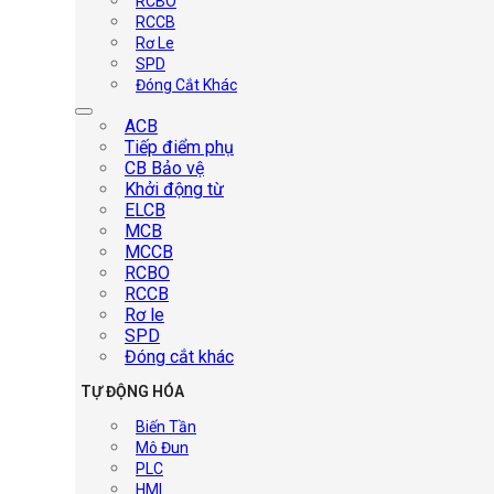
RCBO
RCCB
Rơ Le
SPD
Đóng Cắt Khác
ACB
Tiếp điểm phụ
CB Bảo vệ
Khởi động từ
ELCB
MCB
MCCB
RCBO
RCCB
Rơ le
SPD
Đóng cắt khác
TỰ ĐỘNG HÓA
Biến Tần
Mô Đun
PLC
HMI