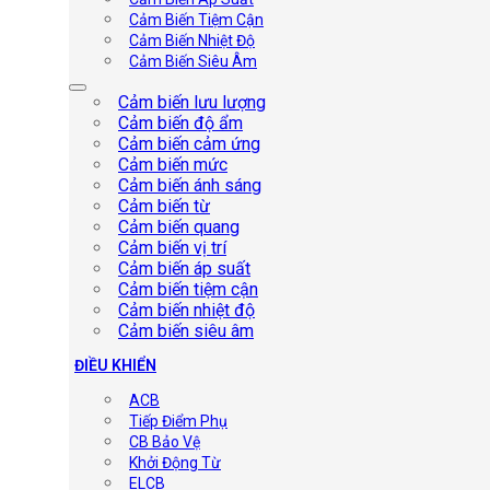
Cảm Biến Tiệm Cận
Cảm Biến Nhiệt Độ
Cảm Biến Siêu Âm
Cảm biến lưu lượng
Cảm biến độ ẩm
Cảm biến cảm ứng
Cảm biến mức
Cảm biến ánh sáng
Cảm biến từ
Cảm biến quang
Cảm biến vị trí
Cảm biến áp suất
Cảm biến tiệm cận
Cảm biến nhiệt độ
Cảm biến siêu âm
ĐIỀU KHIỂN
ACB
Tiếp Điểm Phụ
CB Bảo Vệ
Khởi Động Từ
ELCB