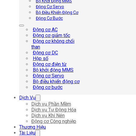
Bộ Khởi Động MMS
Động Cơ Servo
Bộ Điều Khiển Động Cơ
Động Cơ Bước
Động cơ AC
Động cơ giảm tốc
Động cơ không chổi
than
Động cơ DC
Hộp số
Động cơ điện từ
Bộ khởi động MMS
Động cơ Servo
Bộ điều khiển động cơ
Động cơ bước
Dịch Vụ
Dịch vụ Phần Mềm
Dịch vụ Tự Động Hóa
Dịch vụ Khí Nén
Động cơ Công nghiệp
Thương Hiệu
Tài Liệu