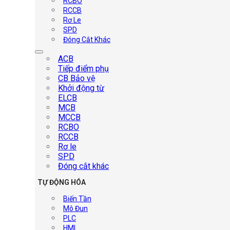
RCBO
RCCB
Rơ Le
SPD
Đóng Cắt Khác
ACB
Tiếp điểm phụ
CB Bảo vệ
Khởi động từ
ELCB
MCB
MCCB
RCBO
RCCB
Rơ le
SPD
Đóng cắt khác
TỰ ĐỘNG HÓA
Biến Tần
Mô Đun
PLC
HMI