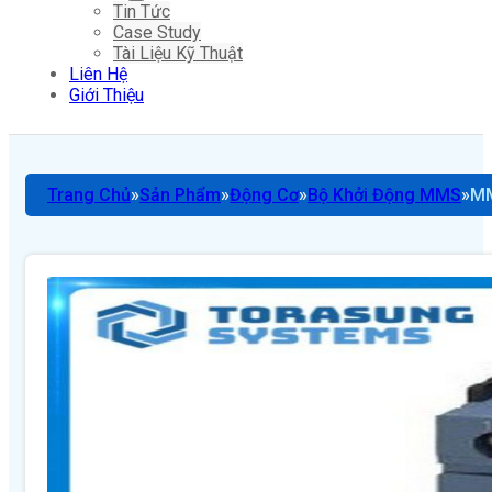
Tin Tức
Case Study
Tài Liệu Kỹ Thuật
Liên Hệ
Giới Thiệu
Trang Chủ
Sản Phẩm
Động Cơ
Bộ Khởi Động MMS
MM