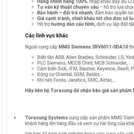
Hàng chính hãng 100%
, nhập khẩu đầy đủ C
Tư vấn kỹ thuật chuyên sâu
– hỗ trợ lựa chọn 
Bảo hành – đổi trả nhanh
, đảm bảo quyền lợi
Giá cạnh tranh, chiết khấu tốt cho đơn số l
Hỗ trợ
hướng dẫn cấu hình,
dịch vụ lắp đặt tậ
Các lĩnh vực khác
Ngoài cung cấp
MMS Siemens 3RV6011-0DA10
th
Biến tần ABB, Allen Bradley, Schneider, LS, Yas
PLC Siemens, MCCB Chint, MCB Schneider,…
Cảm biến Sick, IFM, Baumer, Keyence, ReeR, Pe
Động cơ Oriental, GGM, Baldor,…
Khí nén Festo, Janatics, SMC, Airtac,…
Hãy liên hệ Torasung để nhận báo giá sản phẩm
Torasung Systems
cung cấp sản phẩm MMS Siemens
khách hàng lên hàng đầu và xem sự hài lòng của khá
Với hơn 12 năm kinh nghiệm trong việc cung cấp vật 