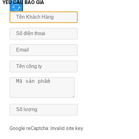
Gửi
YÊU CẦU BÁO GIÁ
Google reCaptcha: Invalid site key.