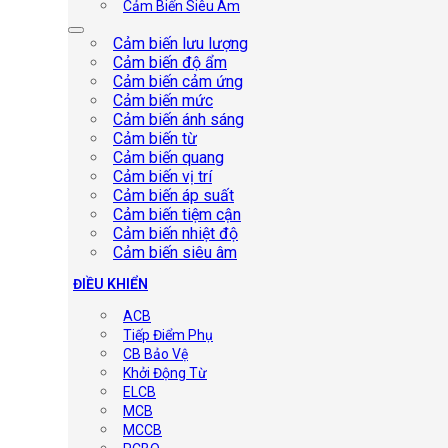
Cảm Biến Siêu Âm
Cảm biến lưu lượng
Cảm biến độ ẩm
Cảm biến cảm ứng
Cảm biến mức
Cảm biến ánh sáng
Cảm biến từ
Cảm biến quang
Cảm biến vị trí
Cảm biến áp suất
Cảm biến tiệm cận
Cảm biến nhiệt độ
Cảm biến siêu âm
ĐIỀU KHIỂN
ACB
Tiếp Điểm Phụ
CB Bảo Vệ
Khởi Động Từ
ELCB
MCB
MCCB