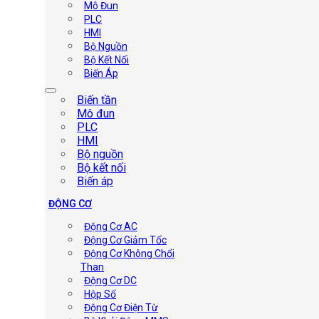
Mô Đun
PLC
HMI
Bộ Nguồn
Bộ Kết Nối
Biến Áp
Biến tần
Mô đun
PLC
HMI
Bộ nguồn
Bộ kết nối
Biến áp
ĐỘNG CƠ
Động Cơ AC
Động Cơ Giảm Tốc
Động Cơ Không Chổi
Than
Động Cơ DC
Hộp Số
Động Cơ Điện Từ