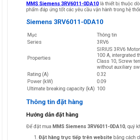
MMS Siemens 3RV6011-0DA10
là thiết bị thuộc d
phẩm đáp ứng tốt các yêu cầu vận hành trong hệ thố
Siemens 3RV6011-0DA10
Mục
Thông tin
Series
3RV6
SIRIUS 3RV6 Motor 
100 A, intergrated 
Properties
Class 10, Screw ter
without auxiliary s
Rating (A)
0.32
Power (kW)
0.09
Ultimate breaking capacity (kA)
100
Thông tin đặt hàng
Hướng dẫn đặt hàng
Để đặt mua
MMS Siemens 3RV6011-0DA10
, quý k
Đặt hàng trực tiếp trên website
bằng cách ch