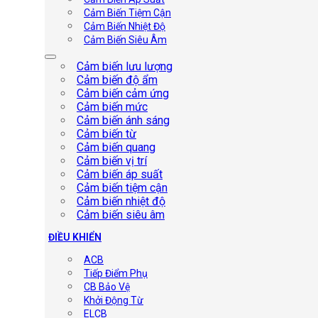
Cảm Biến Tiệm Cận
Cảm Biến Nhiệt Độ
Cảm Biến Siêu Âm
Cảm biến lưu lượng
Cảm biến độ ẩm
Cảm biến cảm ứng
Cảm biến mức
Cảm biến ánh sáng
Cảm biến từ
Cảm biến quang
Cảm biến vị trí
Cảm biến áp suất
Cảm biến tiệm cận
Cảm biến nhiệt độ
Cảm biến siêu âm
ĐIỀU KHIỂN
ACB
Tiếp Điểm Phụ
CB Bảo Vệ
Khởi Động Từ
ELCB