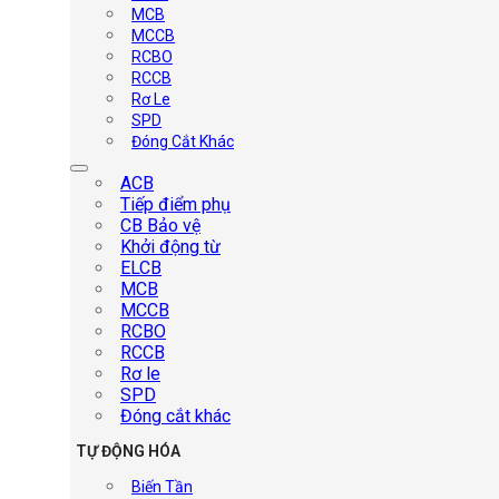
MCB
MCCB
RCBO
RCCB
Rơ Le
SPD
Đóng Cắt Khác
ACB
Tiếp điểm phụ
CB Bảo vệ
Khởi động từ
ELCB
MCB
MCCB
RCBO
RCCB
Rơ le
SPD
Đóng cắt khác
TỰ ĐỘNG HÓA
Biến Tần