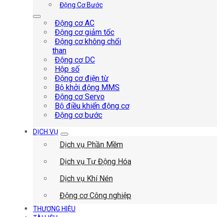
Động Cơ Bước
Động cơ AC
Động cơ giảm tốc
Động cơ không chổi
than
Động cơ DC
Hộp số
Động cơ điện từ
Bộ khởi động MMS
Động cơ Servo
Bộ điều khiển động cơ
Động cơ bước
DỊCH VỤ
Dịch vụ Phần Mềm
Dịch vụ Tự Động Hóa
Dịch vụ Khí Nén
Động cơ Công nghiệp
THƯƠNG HIỆU