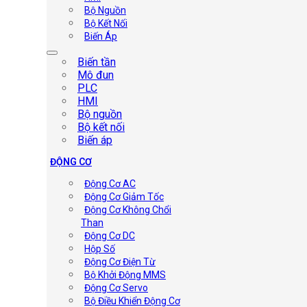
Bộ Nguồn
Bộ Kết Nối
Biến Áp
Biến tần
Mô đun
PLC
HMI
Bộ nguồn
Bộ kết nối
Biến áp
ĐỘNG CƠ
Động Cơ AC
Động Cơ Giảm Tốc
Động Cơ Không Chổi
Than
Động Cơ DC
Hộp Số
Động Cơ Điện Từ
Bộ Khởi Động MMS
Động Cơ Servo
Bộ Điều Khiển Động Cơ