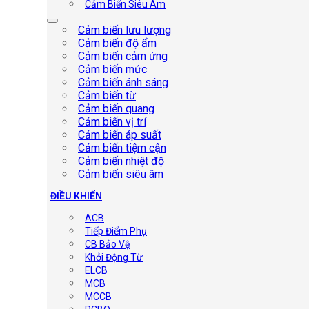
Cảm Biến Siêu Âm
Cảm biến lưu lượng
Cảm biến độ ẩm
Cảm biến cảm ứng
Cảm biến mức
Cảm biến ánh sáng
Cảm biến từ
Cảm biến quang
Cảm biến vị trí
Cảm biến áp suất
Cảm biến tiệm cận
Cảm biến nhiệt độ
Cảm biến siêu âm
ĐIỀU KHIỂN
ACB
Tiếp Điểm Phụ
CB Bảo Vệ
Khởi Động Từ
ELCB
MCB
MCCB