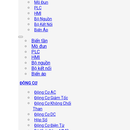
Mô Đun
PLC
HMI
Bộ Nguồn
Bộ Kết Nối
Biến Áp
Biến tần
Mô đun
PLC
HMI
Bộ nguồn
Bộ kết nối
Biến áp
ĐỘNG CƠ
Động Cơ AC
Động Cơ Giảm Tốc
Động Cơ Không Chổi
Than
Động Cơ DC
Hộp Số
Động Cơ Điện Từ