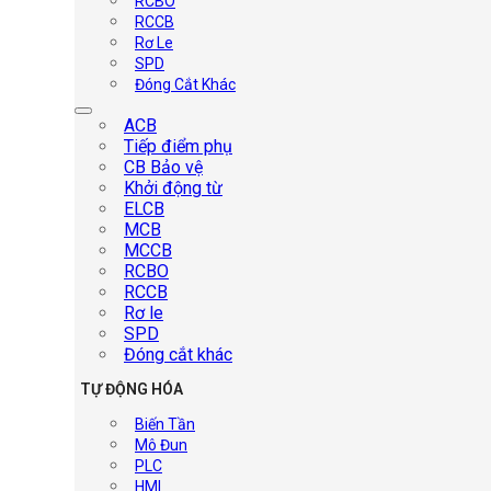
RCBO
RCCB
Rơ Le
SPD
Đóng Cắt Khác
ACB
Tiếp điểm phụ
CB Bảo vệ
Khởi động từ
ELCB
MCB
MCCB
RCBO
RCCB
Rơ le
SPD
Đóng cắt khác
TỰ ĐỘNG HÓA
Biến Tần
Mô Đun
PLC
HMI