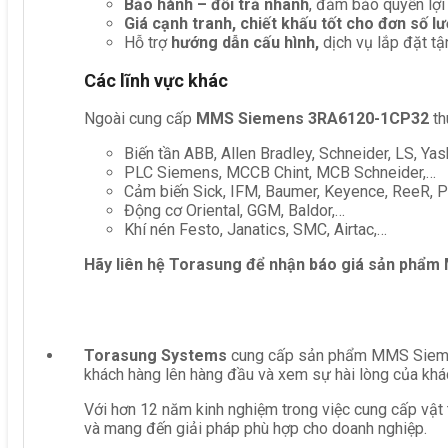
Bảo hành – đổi trả nhanh
, đảm bảo quyền lợi
Giá cạnh tranh, chiết khấu tốt cho đơn số l
Hỗ trợ
hướng dẫn cấu hình,
dịch vụ lắp đặt tậ
Các lĩnh vực khác
Ngoài cung cấp
MMS Siemens 3RA6120-1CP32
th
Biến tần ABB, Allen Bradley, Schneider, LS, Yas
PLC Siemens, MCCB Chint, MCB Schneider,…
Cảm biến Sick, IFM, Baumer, Keyence, ReeR, Pe
Động cơ Oriental, GGM, Baldor,…
Khí nén Festo, Janatics, SMC, Airtac,…
Hãy liên hệ Torasung để nhận báo giá sản phẩm
Torasung Systems
cung cấp sản phẩm MMS Siemens
khách hàng lên hàng đầu và xem sự hài lòng của khá
Với hơn 12 năm kinh nghiệm trong việc cung cấp vật 
và mang đến giải pháp phù hợp cho doanh nghiệp.