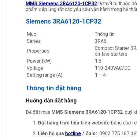
MMS Siemens 3RA6120-1CP32
là thiết bị thuộc 
phẩm đáp ứng tốt các yêu cầu vận hành trong hệ thố
Siemens 3RA6120-1CP32
Mục
Thông tin
Series
3RA6
Compact Starter 3RA
Properties
on-line starters
Power (kW)
1.5
Voltage
110-240VAC/DC
Setting range (A)
1 – 4
Thông tin đặt hàng
Hướng dẫn đặt hàng
Để đặt mua
MMS Siemens 3RA6120-1CP32
, quý k
Đặt hàng trực tiếp trên website
bằng cách ch
Liên hệ qua
hotline
/ Zalo:
0962 775 187 để 