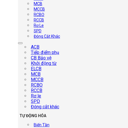
MCB
MCCB
RCBO
RCCB
Rơ Le
SPD
Đóng Cắt Khác
ACB
Tiếp điểm phụ
CB Bảo vệ
Khởi động từ
ELCB
MCB
MCCB
RCBO
RCCB
Rơ le
SPD
Đóng cắt khác
TỰ ĐỘNG HÓA
Biến Tần