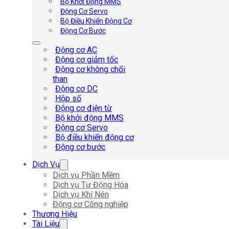
Bộ Khởi Động MMS
Động Cơ Servo
Bộ Điều Khiển Động Cơ
Động Cơ Bước
Động cơ AC
Động cơ giảm tốc
Động cơ không chổi
than
Động cơ DC
Hộp số
Động cơ điện từ
Bộ khởi động MMS
Động cơ Servo
Bộ điều khiển động cơ
Động cơ bước
Dịch Vụ
Dịch vụ Phần Mềm
Dịch vụ Tự Động Hóa
Dịch vụ Khí Nén
Động cơ Công nghiệp
Thương Hiệu
Tài Liệu