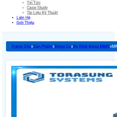
Tin Tức
Case Study
Tài Liệu Kỹ Thuật
Liên Hệ
Giới Thiệu
Trang Chủ
Sản Phẩm
Động Cơ
Bộ Khởi Động MMS
MM