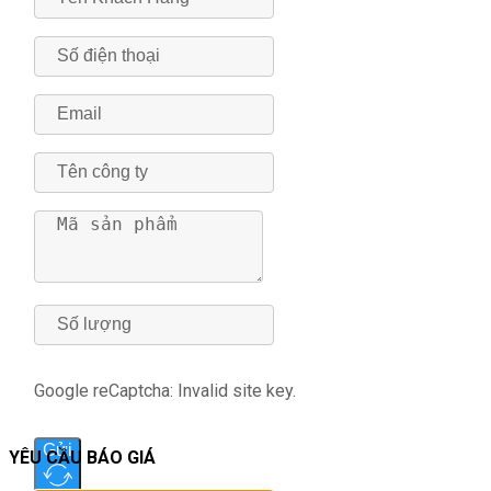
Google reCaptcha: Invalid site key.
Gửi
YÊU CẦU BÁO GIÁ