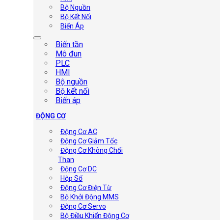
Bộ Nguồn
Bộ Kết Nối
Biến Áp
Biến tần
Mô đun
PLC
HMI
Bộ nguồn
Bộ kết nối
Biến áp
ĐỘNG CƠ
Động Cơ AC
Động Cơ Giảm Tốc
Động Cơ Không Chổi
Than
Động Cơ DC
Hộp Số
Động Cơ Điện Từ
Bộ Khởi Động MMS
Động Cơ Servo
Bộ Điều Khiển Động Cơ