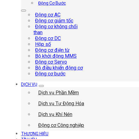
Động Cơ Bước
Động cơ AC
Động cơ giảm tốc
Động cơ không chổi
than
Động cơ DC
Hộp số
Động cơ điện từ
Bộ khởi động MMS
Động cơ Servo
Bộ điều khiển động cơ
Động cơ bước
DỊCH VỤ
Dịch vụ Phần Mềm
Dịch vụ Tự Động Hóa
Dịch vụ Khí Nén
Động cơ Công nghiệp
THƯƠNG HIỆU