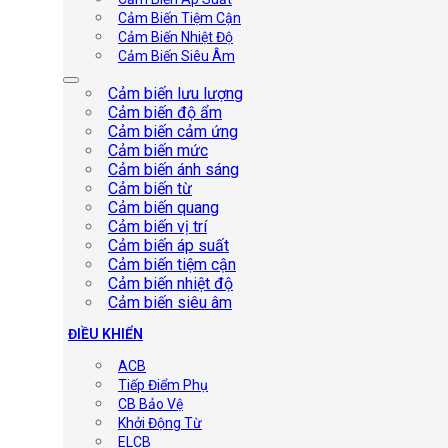
Cảm Biến Tiệm Cận
Cảm Biến Nhiệt Độ
Cảm Biến Siêu Âm
Cảm biến lưu lượng
Cảm biến độ ẩm
Cảm biến cảm ứng
Cảm biến mức
Cảm biến ánh sáng
Cảm biến từ
Cảm biến quang
Cảm biến vị trí
Cảm biến áp suất
Cảm biến tiệm cận
Cảm biến nhiệt độ
Cảm biến siêu âm
ĐIỀU KHIỂN
ACB
Tiếp Điểm Phụ
CB Bảo Vệ
Khởi Động Từ
ELCB