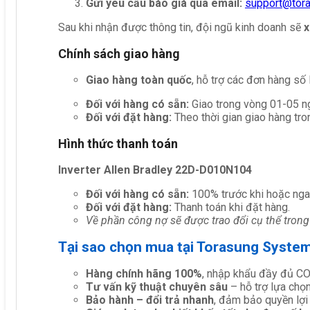
Gửi yêu cầu báo giá qua email:
support@tor
Sau khi nhận được thông tin, đội ngũ kinh doanh sẽ
x
Chính sách giao hàng
Giao hàng toàn quốc
, hỗ trợ các đơn hàng số
Đối với hàng có sẵn:
Giao trong vòng 01-05 ng
Đối với đặt hàng:
Theo thời gian giao hàng tro
Hình thức thanh toán
Inverter Allen Bradley 22D-D010N104
Đối với hàng có sẵn:
100% trước khi hoặc nga
Đối với đặt hàng:
Thanh toán khi đặt hàng.
Về phần công nợ sẽ được trao đổi cụ thể trong
Tại sao chọn mua tại Torasung Syste
Hàng chính hãng 100%
, nhập khẩu đầy đủ C
Tư vấn kỹ thuật chuyên sâu
– hỗ trợ lựa chọn 
Bảo hành – đổi trả nhanh
, đảm bảo quyền lợi