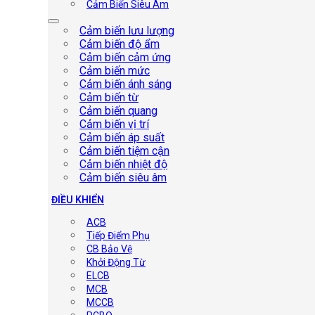
Cảm Biến Siêu Âm
Cảm biến lưu lượng
Cảm biến độ ẩm
Cảm biến cảm ứng
Cảm biến mức
Cảm biến ánh sáng
Cảm biến từ
Cảm biến quang
Cảm biến vị trí
Cảm biến áp suất
Cảm biến tiệm cận
Cảm biến nhiệt độ
Cảm biến siêu âm
ĐIỀU KHIỂN
ACB
Tiếp Điểm Phụ
CB Bảo Vệ
Khởi Động Từ
ELCB
MCB
MCCB