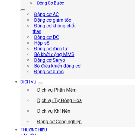
Động Cơ Bước
Động cơ AC
Động cơ giảm tốc
Động cơ không chổi
than
Động cơ DC
Hộp số
Động cơ điện từ
Bộ khởi động MMS
Động cơ Servo
Bộ điều khiển động cơ
Động cơ bước
DỊCH VỤ
Dịch vụ Phần Mềm
Dịch vụ Tự Động Hóa
Dịch vụ Khí Nén
Động cơ Công nghiệp
THƯƠNG HIỆU