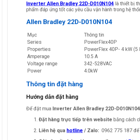
Inverter Allen Bradley 22D-D010N104
là thiết bị
phẩm đáp ứng tốt các yêu cầu vận hành trong hệ thố
Allen Bradley 22D-D010N104
Mục
Thông tin
Series
PowerFlex40P
Properties
PowerFlex 40P- 4 kW (5 
Amperage
10.5 A
Voltage range
342-528VAC
Power
4.0kW
Thông tin đặt hàng
Hướng dẫn đặt hàng
Để đặt mua
Inverter Allen Bradley 22D-D010N104
Đặt hàng trực tiếp trên website
bằng cách ch
Liên hệ qua
hotline
/ Zalo:
0962 775 187 để 