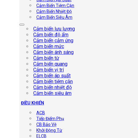
Cảm Biến Tiệm Cận
Cảm Biến Nhiệt Độ
Cảm Biến Siêu Âm
Cảm biến lưu lượng
Cảm biến độ ẩm
Cảm biến cảm ứng
Cảm biến mức
Cảm biến ánh sáng
Cảm biến từ
Cảm biến quang
Cảm biến vị trí
Cảm biến áp suất
Cảm biến tiệm cận
Cảm biến nhiệt độ
Cảm biến siêu âm
ĐIỀU KHIỂN
ACB
Tiếp Điểm Phụ
CB Bảo Vệ
Khởi Động Từ
ELCB