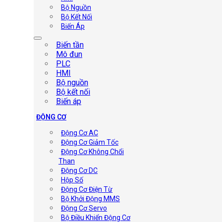
Bộ Nguồn
Bộ Kết Nối
Biến Áp
Biến tần
Mô đun
PLC
HMI
Bộ nguồn
Bộ kết nối
Biến áp
ĐỘNG CƠ
Động Cơ AC
Động Cơ Giảm Tốc
Động Cơ Không Chổi
Than
Động Cơ DC
Hộp Số
Động Cơ Điện Từ
Bộ Khởi Động MMS
Động Cơ Servo
Bộ Điều Khiển Động Cơ