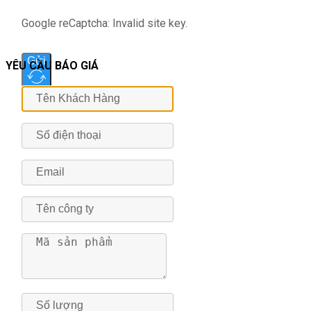
Google reCaptcha: Invalid site key.
Gửi
YÊU CẦU BÁO GIÁ