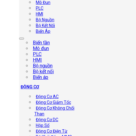
Mô Đun
PLC
HMI
Bộ Nguồn
Bộ Kết Nối
Biến Áp
Biến tần
Mô đun
PLC
HMI
Bộ nguồn
Bộ kết nối
Biến áp
ĐỘNG CƠ
Động Cơ AC
Động Cơ Giảm Tốc
Động Cơ Không Chổi
Than
Động Cơ DC
Hộp Số
Động Cơ Điện Từ