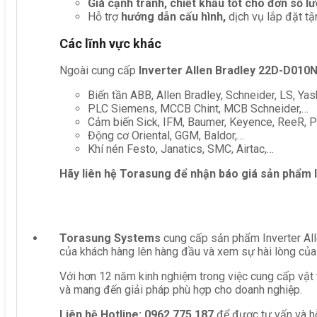
Giá cạnh tranh, chiết khấu tốt cho đơn số l
Hỗ trợ
hướng dẫn cấu hình,
dịch vụ lắp đặt tậ
Các lĩnh vực khác
Ngoài cung cấp
Inverter Allen Bradley 22D-D010
Biến tần ABB, Allen Bradley, Schneider, LS, Yas
PLC Siemens, MCCB Chint, MCB Schneider,…
Cảm biến Sick, IFM, Baumer, Keyence, ReeR, Pe
Động cơ Oriental, GGM, Baldor,…
Khí nén Festo, Janatics, SMC, Airtac,…
Hãy liên hệ Torasung để nhận báo giá sản phẩm
Torasung Systems
cung cấp sản phẩm Inverter All
của khách hàng lên hàng đầu và xem sự hài lòng của
Với hơn 12 năm kinh nghiệm trong việc cung cấp vật 
và mang đến giải pháp phù hợp cho doanh nghiệp.
Liên hệ
Hotline: 0962 775 187
để được tư vấn và hỗ