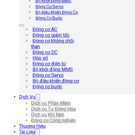
Bộ Khởi Động MMS
Động Cơ Servo
Bộ Điều Khiển Động Cơ
Động Cơ Bước
Động cơ AC
Động cơ giảm tốc
Động cơ không chổi
than
Động cơ DC
Hộp số
Động cơ điện từ
Bộ khởi động MMS
Động cơ Servo
Bộ điều khiển động cơ
Động cơ bước
Dịch Vụ
Dịch vụ Phần Mềm
Dịch vụ Tự Động Hóa
Dịch vụ Khí Nén
Động cơ Công nghiệp
Thương Hiệu
Tài Liệu