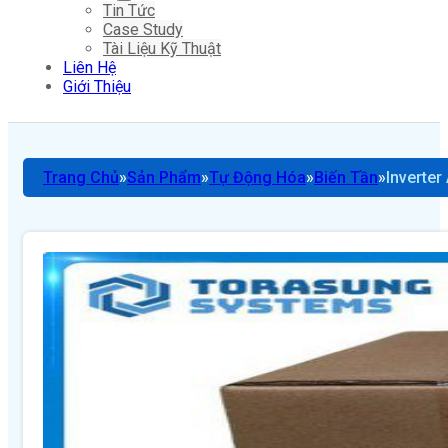
Tin Tức
Case Study
Tài Liệu Kỹ Thuật
Liên Hệ
Giới Thiệu
Trang Chủ
Sản Phẩm
Tự Động Hóa
Biến Tần
Inverter