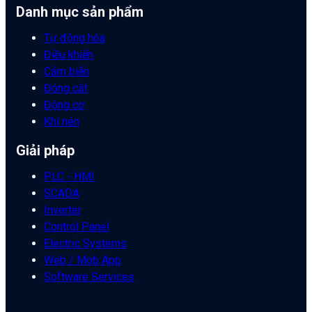
Danh mục sản phẩm
Tự động hóa
Điều khiển
Cảm biến
Đóng cắt
Động cơ
Khí nén
Giải pháp
PLC - HMI
SCADA
Inverter
Control Panel
Electric Systems
Web / Mob App
Software Services