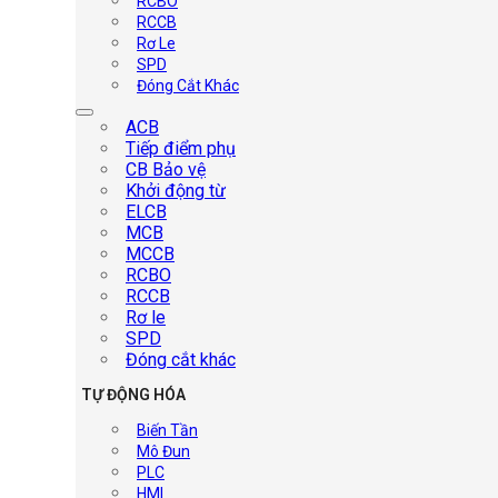
RCBO
RCCB
Rơ Le
SPD
Đóng Cắt Khác
ACB
Tiếp điểm phụ
CB Bảo vệ
Khởi động từ
ELCB
MCB
MCCB
RCBO
RCCB
Rơ le
SPD
Đóng cắt khác
TỰ ĐỘNG HÓA
Biến Tần
Mô Đun
PLC
HMI