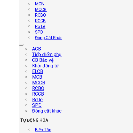
MCB
MCCB
RCBO
RCCB
Rơ Le
SPD
Đóng Cắt Khác
ACB
Tiếp điểm phụ
CB Bảo vệ
Khởi động từ
ELCB
MCB
MCCB
RCBO
RCCB
Rơ le
SPD
Đóng cắt khác
TỰ ĐỘNG HÓA
Biến Tần