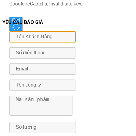
Google reCaptcha: Invalid site key.
Gửi
YÊU CẦU BÁO GIÁ