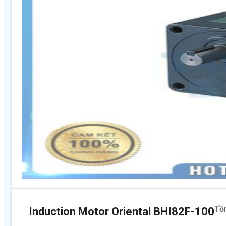
Tồ
Induction Motor Oriental BHI82F-100