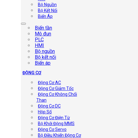
Bộ Nguồn
Bộ Kết Nối
Biến Áp
Biến tần
Mô đun
PLC
HMI
Bộ nguồn
Bộ kết nối
Biến áp
ĐỘNG CƠ
Động Cơ AC
Động Cơ Giảm Tốc
Động Cơ Không Chổi
Than
Động Cơ DC
Hộp Số
Động Cơ Điện Từ
Bộ Khởi Động MMS
Động Cơ Servo
Bộ Điều Khiển Động Cơ