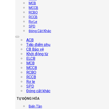
MCB
MCCB
RCBO
RCCB
Rơ Le
SPD
Đóng Cắt Khác
ACB
Tiếp điểm phụ
CB Bảo vệ
Khởi động từ
ELCB
MCB
MCCB
RCBO
RCCB
Rơ le
SPD
Đóng cắt khác
TỰ ĐỘNG HÓA
Biến Tần