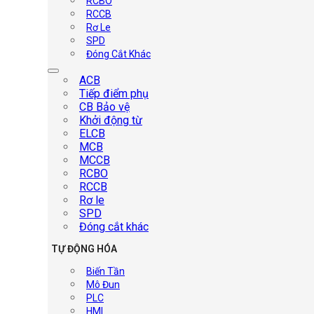
RCBO
RCCB
Rơ Le
SPD
Đóng Cắt Khác
ACB
Tiếp điểm phụ
CB Bảo vệ
Khởi động từ
ELCB
MCB
MCCB
RCBO
RCCB
Rơ le
SPD
Đóng cắt khác
TỰ ĐỘNG HÓA
Biến Tần
Mô Đun
PLC
HMI