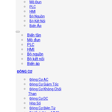
Mô Đun
PLC
HMI
Bộ Nguồn
Bộ Kết Nối
Biến Áp
Biến tần
Mô đun
PLC
HMI
Bộ nguồn
Bộ kết nối
Biến áp
ĐỘNG CƠ
Động Cơ AC
Động Cơ Giảm Tốc
Động Cơ Không Chổi
Than
Động Cơ DC
Hộp Số
Động Cơ Điện Từ