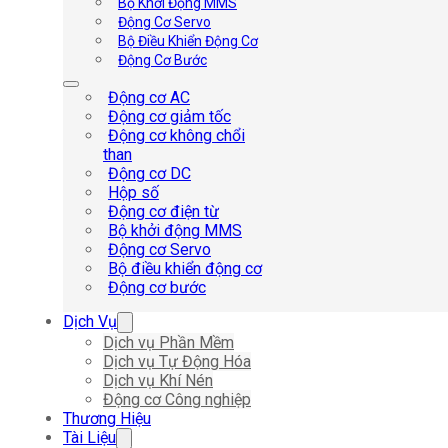
Bộ Khởi Động MMS
Động Cơ Servo
Bộ Điều Khiển Động Cơ
Động Cơ Bước
Động cơ AC
Động cơ giảm tốc
Động cơ không chổi
than
Động cơ DC
Hộp số
Động cơ điện từ
Bộ khởi động MMS
Động cơ Servo
Bộ điều khiển động cơ
Động cơ bước
Dịch Vụ
Dịch vụ Phần Mềm
Dịch vụ Tự Động Hóa
Dịch vụ Khí Nén
Động cơ Công nghiệp
Thương Hiệu
Tài Liệu