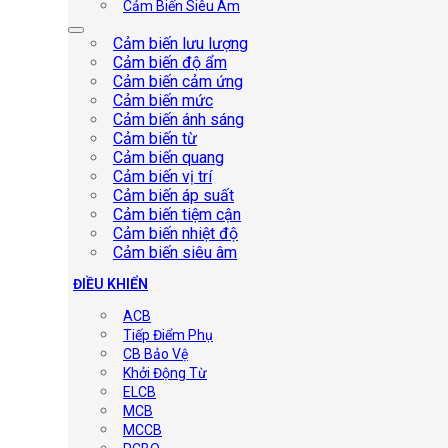
Cảm Biến Siêu Âm
Cảm biến lưu lượng
Cảm biến độ ẩm
Cảm biến cảm ứng
Cảm biến mức
Cảm biến ánh sáng
Cảm biến từ
Cảm biến quang
Cảm biến vị trí
Cảm biến áp suất
Cảm biến tiệm cận
Cảm biến nhiệt độ
Cảm biến siêu âm
ĐIỀU KHIỂN
ACB
Tiếp Điểm Phụ
CB Bảo Vệ
Khởi Động Từ
ELCB
MCB
MCCB