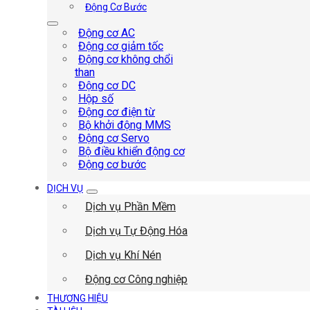
Động Cơ Bước
Động cơ AC
Động cơ giảm tốc
Động cơ không chổi
than
Động cơ DC
Hộp số
Động cơ điện từ
Bộ khởi động MMS
Động cơ Servo
Bộ điều khiển động cơ
Động cơ bước
DỊCH VỤ
Dịch vụ Phần Mềm
Dịch vụ Tự Động Hóa
Dịch vụ Khí Nén
Động cơ Công nghiệp
THƯƠNG HIỆU