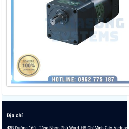
Địa chỉ
43B Đường 160 , Tăng Nhơn Phú Ward, Hồ Chí Minh City, Vietna