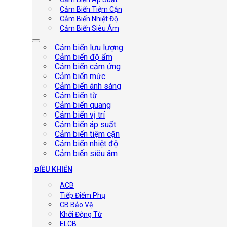
Cảm Biến Tiệm Cận
Cảm Biến Nhiệt Độ
Cảm Biến Siêu Âm
Cảm biến lưu lượng
Cảm biến độ ẩm
Cảm biến cảm ứng
Cảm biến mức
Cảm biến ánh sáng
Cảm biến từ
Cảm biến quang
Cảm biến vị trí
Cảm biến áp suất
Cảm biến tiệm cận
Cảm biến nhiệt độ
Cảm biến siêu âm
ĐIỀU KHIỂN
ACB
Tiếp Điểm Phụ
CB Bảo Vệ
Khởi Động Từ
ELCB