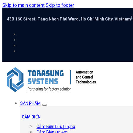
Skip to main content
Skip to footer
(
43B 160 Street, Tăng Nhơn Phú Ward, Hồ Chí Minh City, Vietnam
SẢN PHẨM
CẢM BIẾN
Cảm Biến Lưu Lượng
Cảm Biến Độ Ẩm