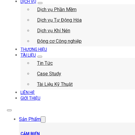
DỊCH VỤ
Dịch vụ Phần Mềm
Dịch vụ Tự Động Hóa
Dịch vụ Khí Nén
Động cơ Công nghiệp
THƯƠNG HIỆU
TÀI LIỆU
Tin Tức
Case Study
Tài Liệu Kỹ Thuật
LIÊN HỆ
GIỚI THIỆU
Sản Phẩm
CẢM BIẾN