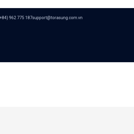
+84) 962 775 187
support@torasung.com.vn