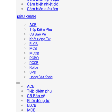
Cảm biến nhiệt độ
Cảm biến siêu âm
ĐIỀU KHIỂN
ACB
Tiếp Điểm Phụ
CB Bảo Vệ
Khởi Động Từ
ELCB
MCB
MCCB
RCBO
RCCB
Rơ Le
SPD
Đóng Cắt Khác
ACB
Tiếp điểm phụ
CB Bảo vệ
Khởi động từ
ELCB
MCB