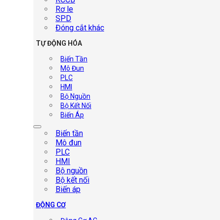
Rơ le
SPD
Đóng cắt khác
TỰ ĐỘNG HÓA
Biến Tần
Mô Đun
PLC
HMI
Bộ Nguồn
Bộ Kết Nối
Biến Áp
Biến tần
Mô đun
PLC
HMI
Bộ nguồn
Bộ kết nối
Biến áp
ĐỘNG CƠ