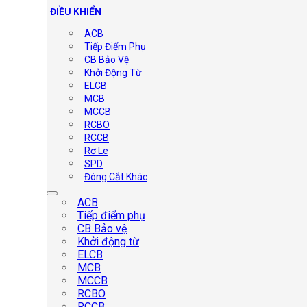
ĐIỀU KHIỂN
ACB
Tiếp Điểm Phụ
CB Bảo Vệ
Khởi Động Từ
ELCB
MCB
MCCB
RCBO
RCCB
Rơ Le
SPD
Đóng Cắt Khác
ACB
Tiếp điểm phụ
CB Bảo vệ
Khởi động từ
ELCB
MCB
MCCB
RCBO
RCCB