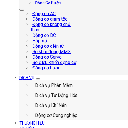
Động Cơ Bước
Động cơ AC
Động cơ giảm tốc
Động cơ không chổi
than
Động cơ DC
Hộp số
Động cơ điện từ
Bộ khởi động MMS
Động cơ Servo
Bộ điều khiển động cơ
Động cơ bước
DỊCH VỤ
Dịch vụ Phần Mềm
Dịch vụ Tự Động Hóa
Dịch vụ Khí Nén
Động cơ Công nghiệp
THƯƠNG HIỆU