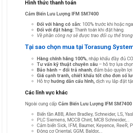
Hình thức thanh toán
Cảm Biến Lưu Lượng IFM SM7400
Đối với hàng có sẵn:
100% trước khi hoặc nga
Đối với đặt hàng:
Thanh toán khi đặt hàng.
Về phần công nợ sẽ được trao đổi cụ thể trong
Tại sao chọn mua tại Torasung Syste
Hàng chính hãng 100%
, nhập khẩu đầy đủ C
Tư vấn kỹ thuật chuyên sâu
– hỗ trợ lựa chọn 
Bảo hành – đổi trả nhanh
, đảm bảo quyền lợi
Giá cạnh tranh, chiết khấu tốt cho đơn số l
Hỗ trợ
hướng dẫn cấu hình,
dịch vụ lắp đặt tậ
Các lĩnh vực khác
Ngoài cung cấp
Cảm Biến Lưu Lượng IFM SM7400
Biến tần ABB, Allen Bradley, Schneider, LS, Yas
PLC Siemens, MCCB Chint, MCB Schneider,…
Cảm biến Sick, IFM, Baumer, Keyence, ReeR, Pe
Động cơ Oriental, GGM, Baldor,…