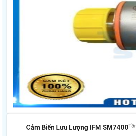
Tồ
Cảm Biến Lưu Lượng IFM SM7400