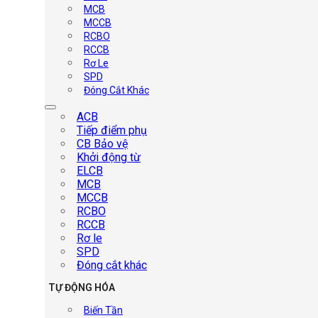
MCB
MCCB
RCBO
RCCB
Rơ Le
SPD
Đóng Cắt Khác
ACB
Tiếp điểm phụ
CB Bảo vệ
Khởi động từ
ELCB
MCB
MCCB
RCBO
RCCB
Rơ le
SPD
Đóng cắt khác
TỰ ĐỘNG HÓA
Biến Tần