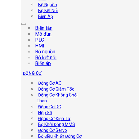
Bộ Nguồn
Bộ Kết Nối
Biến Áp
Biến tần
Mô đun
PLC
HMI
Bộ nguồn
Bộ kết nối
Biến áp
ĐỘNG CƠ
Động Cơ AC
Động Cơ Giảm Tốc
Động Cơ Không Chổi
Than
Động Cơ DC
Hộp Số
Động Cơ Điện Từ
Bộ Khởi Động MMS
Động Cơ Servo
Bộ Điều Khiển Động Cơ