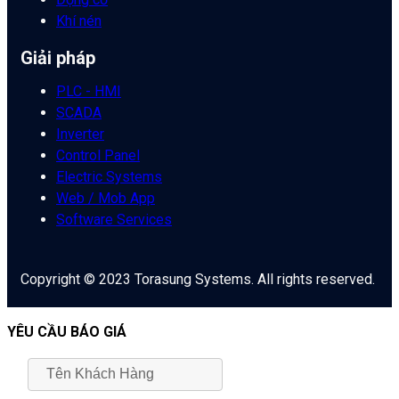
Khí nén
Giải pháp
PLC - HMI
SCADA
Inverter
Control Panel
Electric Systems
Web / Mob App
Software Services
Copyright © 2023 Torasung Systems. All rights reserved.
YÊU CẦU BÁO GIÁ