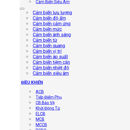
Cảm Biến Siêu Âm
Cảm biến lưu lượng
Cảm biến độ ẩm
Cảm biến cảm ứng
Cảm biến mức
Cảm biến ánh sáng
Cảm biến từ
Cảm biến quang
Cảm biến vị trí
Cảm biến áp suất
Cảm biến tiệm cận
Cảm biến nhiệt độ
Cảm biến siêu âm
ĐIỀU KHIỂN
ACB
Tiếp Điểm Phụ
CB Bảo Vệ
Khởi Động Từ
ELCB
MCB
MCCB