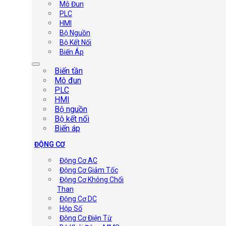
Mô Đun
PLC
HMI
Bộ Nguồn
Bộ Kết Nối
Biến Áp
Biến tần
Mô đun
PLC
HMI
Bộ nguồn
Bộ kết nối
Biến áp
ĐỘNG CƠ
Động Cơ AC
Động Cơ Giảm Tốc
Động Cơ Không Chổi
Than
Động Cơ DC
Hộp Số
Động Cơ Điện Từ