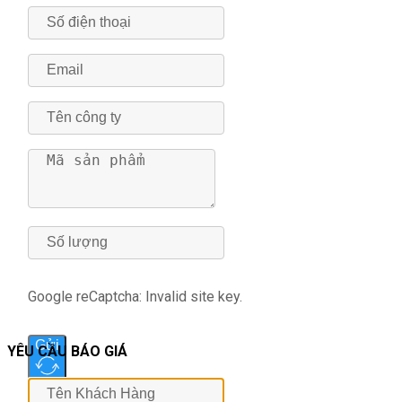
Google reCaptcha: Invalid site key.
Gửi
YÊU CẦU BÁO GIÁ