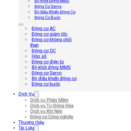
Bộ Khởi Động MMS
Động Cơ Servo
Bộ Điều Khiển Động Cơ
Động Cơ Bước
Động cơ AC
Động cơ giảm tốc
Động cơ không chổi
than
Động cơ DC
Hộp số
Động cơ điện từ
Bộ khởi động MMS
Động cơ Servo
Bộ điều khiển động cơ
Động cơ bước
Dịch Vụ
Dịch vụ Phần Mềm
Dịch vụ Tự Động Hóa
Dịch vụ Khí Nén
Động cơ Công nghiệp
Thương Hiệu
Tài Liệu