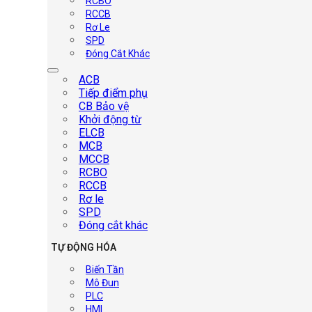
RCBO
RCCB
Rơ Le
SPD
Đóng Cắt Khác
ACB
Tiếp điểm phụ
CB Bảo vệ
Khởi động từ
ELCB
MCB
MCCB
RCBO
RCCB
Rơ le
SPD
Đóng cắt khác
TỰ ĐỘNG HÓA
Biến Tần
Mô Đun
PLC
HMI