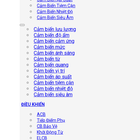
Cảm Biến Tiệm Cận
Cảm Biến Nhiệt Độ
Cảm Biến Siêu Âm
Cảm biến lưu lượng
Cảm biến độ ẩm
Cảm biến cảm ứng
Cảm biến mức
Cảm biến ánh sáng
Cảm biến từ
Cảm biến quang
Cảm biến vị trí
Cảm biến áp suất
Cảm biến tiệm cận
Cảm biến nhiệt độ
Cảm biến siêu âm
ĐIỀU KHIỂN
ACB
Tiếp Điểm Phụ
CB Bảo Vệ
Khởi Động Từ
ELCB