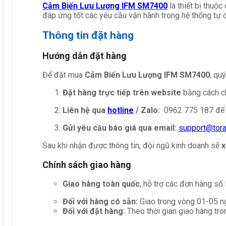
Cảm Biến Lưu Lượng IFM SM7400
là thiết bị thuộ
đáp ứng tốt các yêu cầu vận hành trong hệ thống tự 
Thông tin đặt hàng
Hướng dẫn đặt hàng
Để đặt mua
Cảm Biến Lưu Lượng IFM SM7400
, qu
Đặt hàng trực tiếp trên website
bằng cách ch
Liên hệ qua
hotline
/ Zalo:
0962 775 187 để 
Gửi yêu cầu báo giá qua email:
support@tor
Sau khi nhận được thông tin, đội ngũ kinh doanh sẽ
x
Chính sách giao hàng
Giao hàng toàn quốc
, hỗ trợ các đơn hàng số
Đối với hàng có sẵn:
Giao trong vòng 01-05 ng
Đối với đặt hàng:
Theo thời gian giao hàng tro