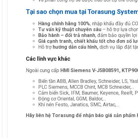
Tại sao chọn mua tại Torasung Syste
Hàng chính hãng 100%
, nhập khẩu đầy đủ C
Tư vấn kỹ thuật chuyên sâu
– hỗ trợ lựa chọn 
Bảo hành – đổi trả nhanh
, đảm bảo quyền lợi
Giá cạnh tranh, chiết khấu tốt cho đơn số l
Hỗ trợ
hướng dẫn cấu hình,
dịch vụ lắp đặt tậ
Các lĩnh vực khác
Ngoài cung cấp
HMI Siemens V-J5B08591, KTP90
Biến tần ABB, Allen Bradley, Schneider, LS, Yas
PLC Siemens, MCCB Chint, MCB Schneider,…
Cảm biến Sick, IFM, Baumer, Keyence, ReeR, Pe
Động cơ Oriental, GGM, Baldor,…
Khí nén Festo, Janatics, SMC, Airtac,…
Hãy liên hệ Torasung để nhận báo giá sản phẩm