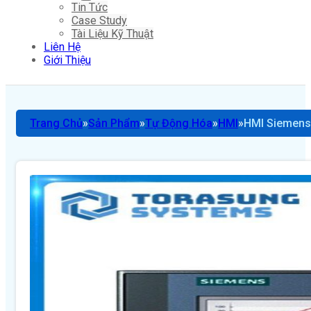
Tin Tức
Case Study
Tài Liệu Kỹ Thuật
Liên Hệ
Giới Thiệu
Trang Chủ
Sản Phẩm
Tự Động Hóa
HMI
HMI Siemens