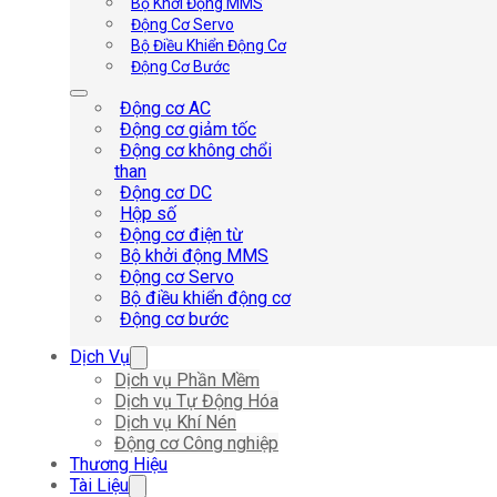
Bộ Khởi Động MMS
Động Cơ Servo
Bộ Điều Khiển Động Cơ
Động Cơ Bước
Động cơ AC
Động cơ giảm tốc
Động cơ không chổi
than
Động cơ DC
Hộp số
Động cơ điện từ
Bộ khởi động MMS
Động cơ Servo
Bộ điều khiển động cơ
Động cơ bước
Dịch Vụ
Dịch vụ Phần Mềm
Dịch vụ Tự Động Hóa
Dịch vụ Khí Nén
Động cơ Công nghiệp
Thương Hiệu
Tài Liệu