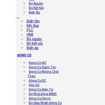
Bộ Nguồn
Bộ Kết Nối
Biến Áp
Biến tần
Mô đun
PLC
HMI
Bộ nguồn
Bộ kết nối
Biến áp
ĐỘNG CƠ
Động Cơ AC
Động Cơ Giảm Tốc
Động Cơ Không Chổi
Than
Động Cơ DC
Hộp Số
Động Cơ Điện Từ
Bộ Khởi Động MMS
Động Cơ Servo
Bộ Điều Khiển Động Cơ