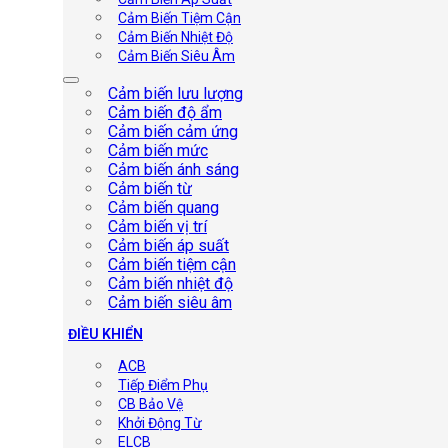
Cảm Biến Tiệm Cận
Cảm Biến Nhiệt Độ
Cảm Biến Siêu Âm
Cảm biến lưu lượng
Cảm biến độ ẩm
Cảm biến cảm ứng
Cảm biến mức
Cảm biến ánh sáng
Cảm biến từ
Cảm biến quang
Cảm biến vị trí
Cảm biến áp suất
Cảm biến tiệm cận
Cảm biến nhiệt độ
Cảm biến siêu âm
ĐIỀU KHIỂN
ACB
Tiếp Điểm Phụ
CB Bảo Vệ
Khởi Động Từ
ELCB