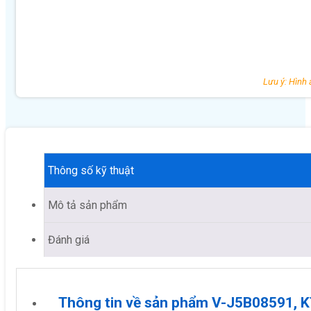
Lưu ý: Hình 
Thông số kỹ thuật
Mô tả sản phẩm
Đánh giá
Thông tin về sản phẩm V-J5B08591,