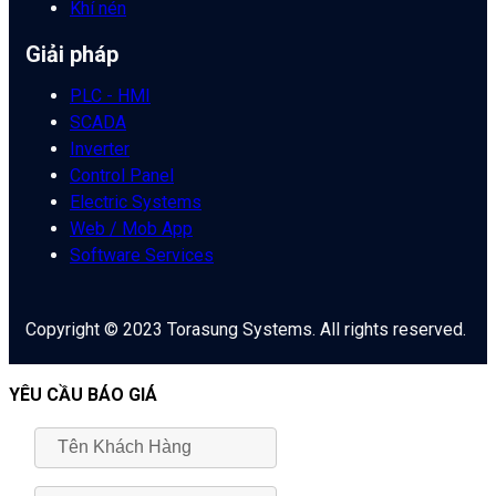
Khí nén
Giải pháp
PLC - HMI
SCADA
Inverter
Control Panel
Electric Systems
Web / Mob App
Software Services
Copyright © 2023 Torasung Systems. All rights reserved.
YÊU CẦU BÁO GIÁ