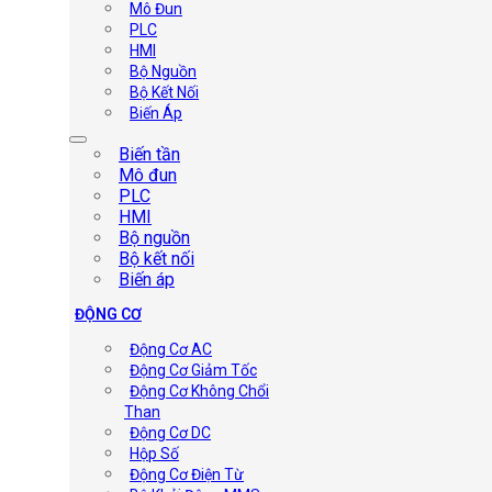
Mô Đun
PLC
HMI
Bộ Nguồn
Bộ Kết Nối
Biến Áp
Biến tần
Mô đun
PLC
HMI
Bộ nguồn
Bộ kết nối
Biến áp
ĐỘNG CƠ
Động Cơ AC
Động Cơ Giảm Tốc
Động Cơ Không Chổi
Than
Động Cơ DC
Hộp Số
Động Cơ Điện Từ