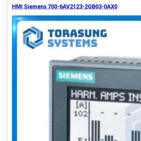
HMI Siemens 700-6AV2123-2GB03-0AX0