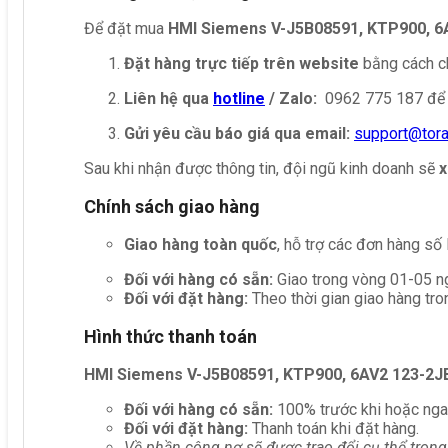
Để đặt mua
HMI Siemens V-J5B08591, KTP900, 6
Đặt hàng trực tiếp trên website
bằng cách ch
Liên hệ qua
hotline
/ Zalo:
0962 775 187 để 
Gửi yêu cầu báo giá qua email:
support@tor
Sau khi nhận được thông tin, đội ngũ kinh doanh sẽ
x
Chính sách giao hàng
Giao hàng toàn quốc
, hỗ trợ các đơn hàng số
Đối với hàng có sẵn:
Giao trong vòng 01-05 ng
Đối với đặt hàng:
Theo thời gian giao hàng tro
Hình thức thanh toán
HMI Siemens V-J5B08591, KTP900, 6AV2 123-2
Đối với hàng có sẵn:
100% trước khi hoặc nga
Đối với đặt hàng:
Thanh toán khi đặt hàng.
Về phần công nợ sẽ được trao đổi cụ thể trong