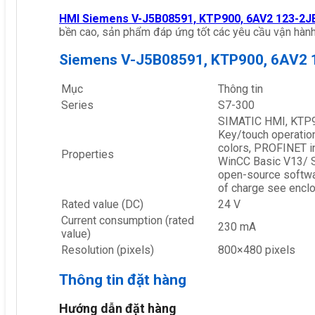
HMI Siemens V-J5B08591, KTP900, 6AV2 123-2
bền cao, sản phẩm đáp ứng tốt các yêu cầu vận hành
Siemens V-J5B08591, KTP900, 6AV2
Mục
Thông tin
Series
S7-300
SIMATIC HMI, KTP90
Key/touch operation
colors, PROFINET in
Properties
WinCC Basic V13/ S
open-source softwar
of charge see encl
Rated value (DC)
24 V
Current consumption (rated
230 mA
value)
Resolution (pixels)
800×480 pixels
Thông tin đặt hàng
Hướng dẫn đặt hàng