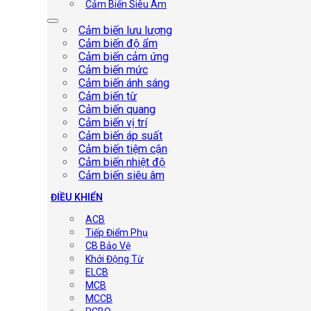
Cảm Biến Siêu Âm
Cảm biến lưu lượng
Cảm biến độ ẩm
Cảm biến cảm ứng
Cảm biến mức
Cảm biến ánh sáng
Cảm biến từ
Cảm biến quang
Cảm biến vị trí
Cảm biến áp suất
Cảm biến tiệm cận
Cảm biến nhiệt độ
Cảm biến siêu âm
ĐIỀU KHIỂN
ACB
Tiếp Điểm Phụ
CB Bảo Vệ
Khởi Động Từ
ELCB
MCB
MCCB