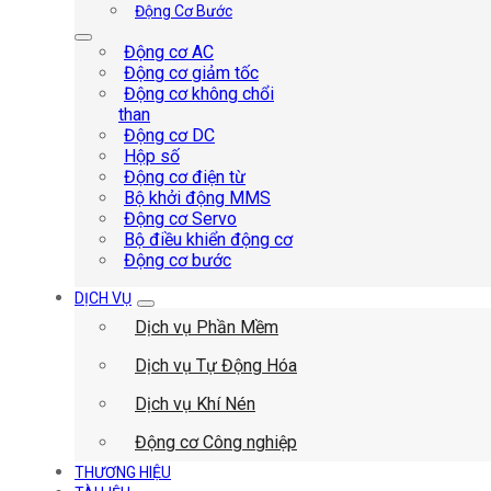
Động Cơ Bước
Động cơ AC
Động cơ giảm tốc
Động cơ không chổi
than
Động cơ DC
Hộp số
Động cơ điện từ
Bộ khởi động MMS
Động cơ Servo
Bộ điều khiển động cơ
Động cơ bước
DỊCH VỤ
Dịch vụ Phần Mềm
Dịch vụ Tự Động Hóa
Dịch vụ Khí Nén
Động cơ Công nghiệp
THƯƠNG HIỆU