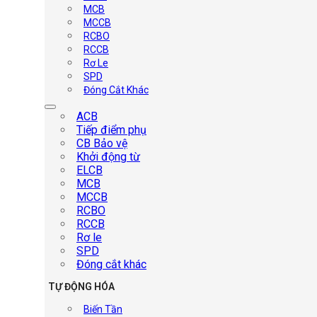
MCB
MCCB
RCBO
RCCB
Rơ Le
SPD
Đóng Cắt Khác
ACB
Tiếp điểm phụ
CB Bảo vệ
Khởi động từ
ELCB
MCB
MCCB
RCBO
RCCB
Rơ le
SPD
Đóng cắt khác
TỰ ĐỘNG HÓA
Biến Tần