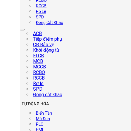
RCBO
RCCB
Rơ Le
SPD
Đóng Cắt Khác
ACB
Tiếp điểm phụ
CB Bảo vệ
Khởi động từ
ELCB
MCB
MCCB
RCBO
RCCB
Rơ le
SPD
Đóng cắt khác
TỰ ĐỘNG HÓA
Biến Tần
Mô Đun
PLC
HMI