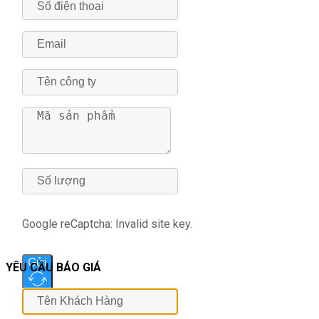
Google reCaptcha: Invalid site key.
Gửi
YÊU CẦU BÁO GIÁ