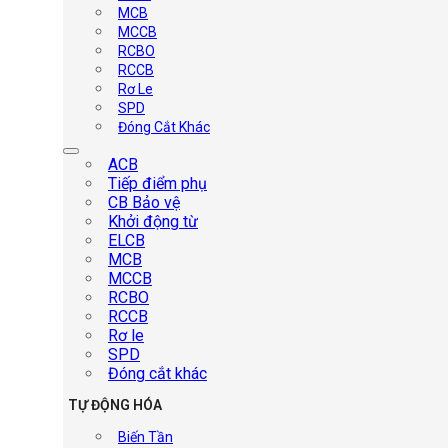
MCB
MCCB
RCBO
RCCB
Rơ Le
SPD
Đóng Cắt Khác
ACB
Tiếp điểm phụ
CB Bảo vệ
Khởi động từ
ELCB
MCB
MCCB
RCBO
RCCB
Rơ le
SPD
Đóng cắt khác
TỰ ĐỘNG HÓA
Biến Tần