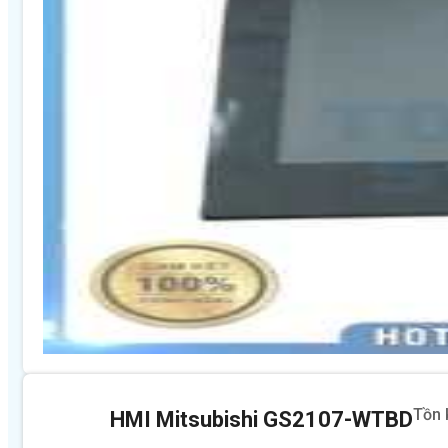
Tồn 
HMI Mitsubishi GS2107-WTBD