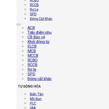
RCBO
RCCB
Rơ Le
SPD
Đóng Cắt Khác
ACB
Tiếp điểm phụ
CB Bảo vệ
Khởi động từ
ELCB
MCB
MCCB
RCBO
RCCB
Rơ le
SPD
Đóng cắt khác
TỰ ĐỘNG HÓA
Biến Tần
Mô Đun
PLC
HMI