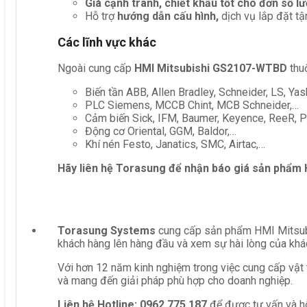
Giá cạnh tranh, chiết khấu tốt cho đơn số l
Hỗ trợ
hướng dẫn cấu hình,
dịch vụ lắp đặt tậ
Các lĩnh vực khác
Ngoài cung cấp
HMI Mitsubishi GS2107-WTBD
thu
Biến tần ABB, Allen Bradley, Schneider, LS, Yas
PLC Siemens, MCCB Chint, MCB Schneider,…
Cảm biến Sick, IFM, Baumer, Keyence, ReeR, Pe
Động cơ Oriental, GGM, Baldor,…
Khí nén Festo, Janatics, SMC, Airtac,…
Hãy liên hệ Torasung để nhận báo giá sản phẩm
Torasung Systems
cung cấp sản phẩm HMI Mitsubi
khách hàng lên hàng đầu và xem sự hài lòng của khá
Với hơn 12 năm kinh nghiệm trong việc cung cấp vật 
và mang đến giải pháp phù hợp cho doanh nghiệp.
Liên hệ
Hotline: 0962 775 187
để được tư vấn và hỗ