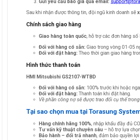
Gửi yêu cầu báo giá qua email:
support@tor
Sau khi nhận được thông tin, đội ngũ kinh doanh sẽ
x
Chính sách giao hàng
Giao hàng toàn quốc
, hỗ trợ các đơn hàng số
Đối với hàng có sẵn:
Giao trong vòng 01-05 ng
Đối với đặt hàng:
Theo thời gian giao hàng tro
Hình thức thanh toán
HMI Mitsubishi GS2107-WTBD
Đối với hàng có sẵn:
100% trước khi hoặc nga
Đối với đặt hàng:
Thanh toán khi đặt hàng.
Về phần công nợ sẽ được trao đổi cụ thể trong
Tại sao chọn mua tại Torasung Syste
Hàng chính hãng 100%
, nhập khẩu đầy đủ C
Tư vấn kỹ thuật chuyên sâu
– hỗ trợ lựa chọn 
Bảo hành – đổi trả nhanh
, đảm bảo quyền lợi