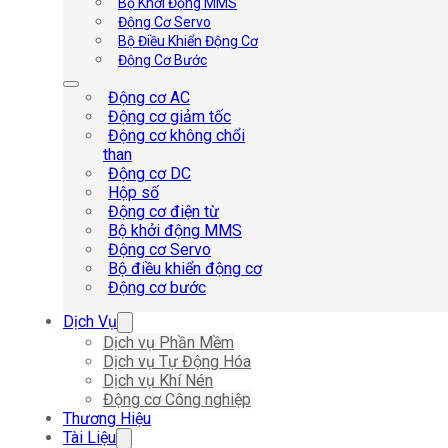
Bộ Khởi Động MMS
Động Cơ Servo
Bộ Điều Khiển Động Cơ
Động Cơ Bước
Động cơ AC
Động cơ giảm tốc
Động cơ không chổi
than
Động cơ DC
Hộp số
Động cơ điện từ
Bộ khởi động MMS
Động cơ Servo
Bộ điều khiển động cơ
Động cơ bước
Dịch Vụ
Dịch vụ Phần Mềm
Dịch vụ Tự Động Hóa
Dịch vụ Khí Nén
Động cơ Công nghiệp
Thương Hiệu
Tài Liệu