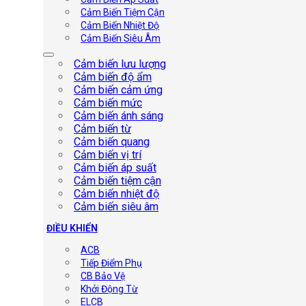
Cảm Biến Tiệm Cận
Cảm Biến Nhiệt Độ
Cảm Biến Siêu Âm
Cảm biến lưu lượng
Cảm biến độ ẩm
Cảm biến cảm ứng
Cảm biến mức
Cảm biến ánh sáng
Cảm biến từ
Cảm biến quang
Cảm biến vị trí
Cảm biến áp suất
Cảm biến tiệm cận
Cảm biến nhiệt độ
Cảm biến siêu âm
ĐIỀU KHIỂN
ACB
Tiếp Điểm Phụ
CB Bảo Vệ
Khởi Động Từ
ELCB