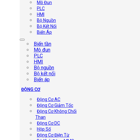
Mô Đun
PLC
HMI
Bộ Nguồn
Bộ Kết Nối
Biến Áp
Biến tần
Mô đun
PLC
HMI
Bộ nguồn
Bộ kết nối
Biến áp
ĐỘNG CƠ
Động Cơ AC
Động Cơ Giảm Tốc
Động Cơ Không Chổi
Than
Động Cơ DC
Hộp Số
Động Cơ Điện Từ