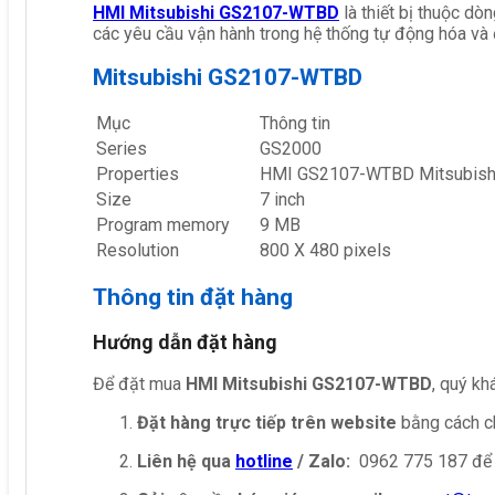
HMI Mitsubishi GS2107-WTBD
là thiết bị thuộc dò
các yêu cầu vận hành trong hệ thống tự động hóa và 
Mitsubishi GS2107-WTBD
Mục
Thông tin
Series
GS2000
Properties
HMI GS2107-WTBD Mitsubish
Size
7 inch
Program memory
9 MB
Resolution
800 X 480 pixels
Thông tin đặt hàng
Hướng dẫn đặt hàng
Để đặt mua
HMI Mitsubishi GS2107-WTBD
, quý kh
Đặt hàng trực tiếp trên website
bằng cách ch
Liên hệ qua
hotline
/ Zalo:
0962 775 187 để 