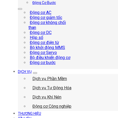
Động Cơ Bước
Động cơ AC
Động cơ giảm tốc
Động cơ không chổi
than
Động cơ DC
Hộp số
Động cơ điện từ
Bộ khởi động MMS
Động cơ Servo
Bộ điều khiển động cơ
Động cơ bước
DỊCH VỤ
Dịch vụ Phần Mềm
Dịch vụ Tự Động Hóa
Dịch vụ Khí Nén
Động cơ Công nghiệp
THƯƠNG HIỆU