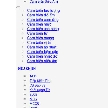
Cảm Biến Siêu Âm
Cảm biến lưu lượng
Cảm biến độ ẩm
Cảm biến cảm ứng
Cảm biến mức
Cảm biến ánh sáng
Cảm biến từ
Cảm biến quang
Cảm biến vị trí
Cảm biến áp suất
Cảm biến tiệm cận
Cảm biến nhiệt độ
Cảm biến siêu âm
ĐIỀU KHIỂN
ACB
Tiếp Điểm Phụ
CB Bảo Vệ
Khởi Động Từ
ELCB
MCB
MCCB