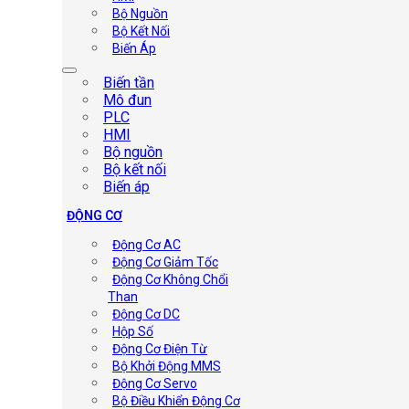
Bộ Nguồn
Bộ Kết Nối
Biến Áp
Biến tần
Mô đun
PLC
HMI
Bộ nguồn
Bộ kết nối
Biến áp
ĐỘNG CƠ
Động Cơ AC
Động Cơ Giảm Tốc
Động Cơ Không Chổi
Than
Động Cơ DC
Hộp Số
Động Cơ Điện Từ
Bộ Khởi Động MMS
Động Cơ Servo
Bộ Điều Khiển Động Cơ