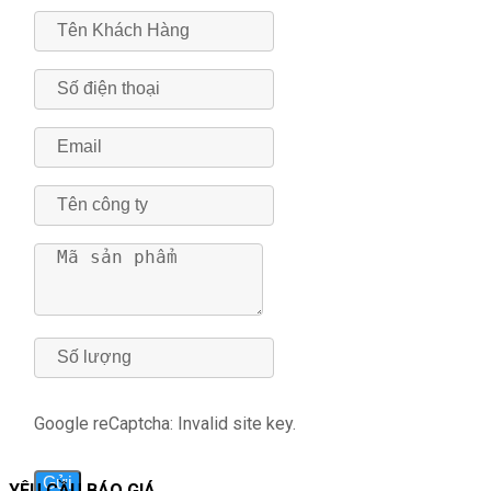
Google reCaptcha: Invalid site key.
Gửi
YÊU CẦU BÁO GIÁ