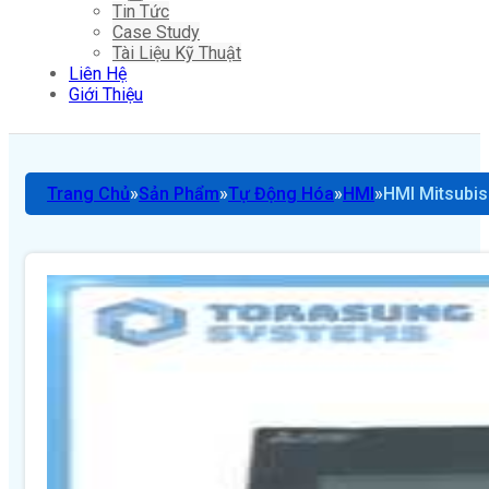
Tin Tức
Case Study
Tài Liệu Kỹ Thuật
Liên Hệ
Giới Thiệu
Trang Chủ
Sản Phẩm
Tự Động Hóa
HMI
HMI Mitsubi