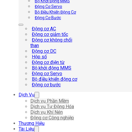
Bộ Khởi Động MMS
Động Cơ Servo
Bộ Điều Khiển Động Cơ
Động Cơ Bước
Động cơ AC
Động cơ giảm tốc
Động cơ không chổi
than
Động cơ DC
Hộp số
Động cơ điện từ
Bộ khởi động MMS
Động cơ Servo
Bộ điều khiển động cơ
Động cơ bước
Dịch Vụ
Dịch vụ Phần Mềm
Dịch vụ Tự Động Hóa
Dịch vụ Khí Nén
Động cơ Công nghiệp
Thương Hiệu
Tài Liệu