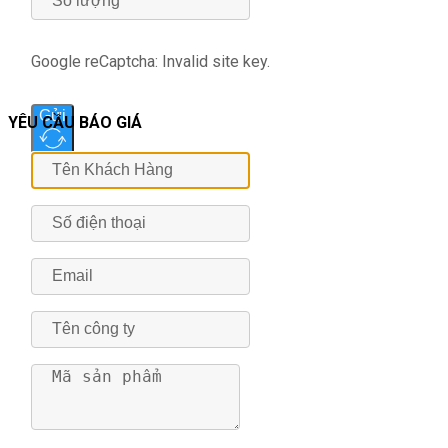
Google reCaptcha: Invalid site key.
Gửi
YÊU CẦU BÁO GIÁ