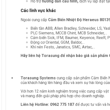
Hỗ trợ
hướng dẫn cấu hình,
dịch vụ lắp đặt tậ
Các lĩnh vực khác
Ngoài cung cấp
Cảm Biến Nhiệt Độ Heraeus 8013
Biến tần ABB, Allen Bradley, Schneider, LS, Yas
PLC Siemens, MCCB Chint, MCB Schneider,…
Cảm biến Sick, IFM, Baumer, Keyence, ReeR, Pe
Động cơ Oriental, GGM, Baldor,…
Khí nén Festo, Janatics, SMC, Airtac,…
Hãy liên hệ Torasung để nhận báo giá sản phẩm
Torasung Systems
cung cấp sản phẩm Cảm Biến Nhi
của khách hàng lên hàng đầu và xem sự hài lòng của
Với hơn 12 năm kinh nghiệm trong việc cung cấp vật 
và mang đến giải pháp phù hợp cho doanh nghiệp.
Liên hệ
Hotline: 0962 775 187
để được tư vấn và hỗ