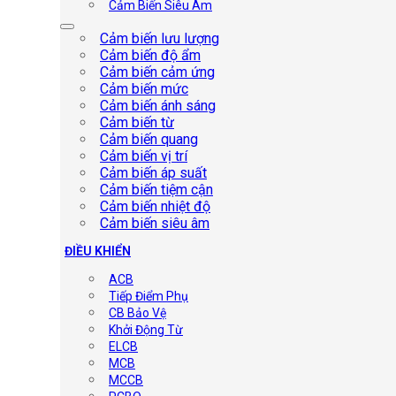
Cảm Biến Siêu Âm
Cảm biến lưu lượng
Cảm biến độ ẩm
Cảm biến cảm ứng
Cảm biến mức
Cảm biến ánh sáng
Cảm biến từ
Cảm biến quang
Cảm biến vị trí
Cảm biến áp suất
Cảm biến tiệm cận
Cảm biến nhiệt độ
Cảm biến siêu âm
ĐIỀU KHIỂN
ACB
Tiếp Điểm Phụ
CB Bảo Vệ
Khởi Động Từ
ELCB
MCB
MCCB