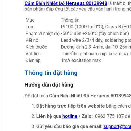
Cảm Biến Nhiệt Độ Heraeus 80139948
là thiết bị
sản phẩm đáp ứng tốt các yêu cầu vận hành trong hệ
Mục
Thông tin
Loại
Pt100 (100Ω tại 0°C), Class B (±0.
Phạm vi nhiệt độ
-50°C đến +260°C (tùy phiên bản)
Kết nối
Lead wire 2/3/4 dây, soldering pa
Kích thước
Đường kính 2.3-4mm, dài 10-25mm
Vật liệu
Thin-film platinum chip, ceramic/g
Điện áp
1mA excitation max
Thông tin đặt hàng
Hướng dẫn đặt hàng
Để đặt mua
Cảm Biến Nhiệt Độ Heraeus 8013994
Đặt hàng trực tiếp trên website
bằng cách ch
Liên hệ qua
hotline
/ Zalo:
0962 775 187 để 
Gửi yêu cầu báo giá qua email:
support@tor