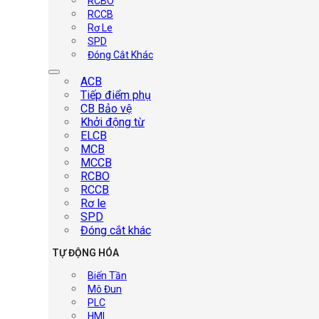
RCBO
RCCB
Rơ Le
SPD
Đóng Cắt Khác
ACB
Tiếp điểm phụ
CB Bảo vệ
Khởi động từ
ELCB
MCB
MCCB
RCBO
RCCB
Rơ le
SPD
Đóng cắt khác
TỰ ĐỘNG HÓA
Biến Tần
Mô Đun
PLC
HMI