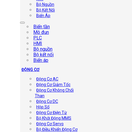
Bộ Nguồn
Bộ Kết Nối
Biến Áp
Biến tần
Mô đun
PLC
HMI
Bộ nguồn
Bộ kết nối
Biến áp
ĐỘNG CƠ
Động Cơ AC
Động Cơ Giảm Tốc
Động Cơ Không Chổi
Than
Động Cơ DC
Hộp Số
Động Cơ Điện Từ
Bộ Khởi Động MMS
Động Cơ Servo
Bộ Điều Khiển Động Cơ