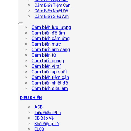
Cảm Biến Tiệm Cận
Cảm Biến Nhiệt Độ
Cảm Biến Siêu Âm
Cảm biến lưu lượng
Cảm biến độ ẩm
Cảm biến cảm ứng
Cảm biến mức
Cảm biến ánh sáng
Cảm biến từ
Cảm biến quang
Cảm biến vị trí
Cảm biến áp suất
Cảm biến tiệm cận
Cảm biến nhiệt độ
Cảm biến siêu âm
ĐIỀU KHIỂN
ACB
Tiếp Điểm Phụ
CB Bảo Vệ
Khởi Động Từ
ELCB