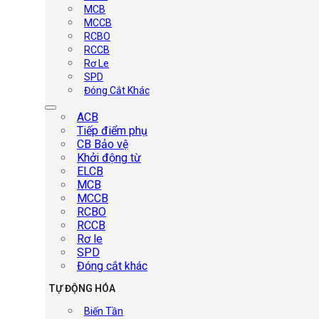
MCB
MCCB
RCBO
RCCB
Rơ Le
SPD
Đóng Cắt Khác
ACB
Tiếp điểm phụ
CB Bảo vệ
Khởi động từ
ELCB
MCB
MCCB
RCBO
RCCB
Rơ le
SPD
Đóng cắt khác
TỰ ĐỘNG HÓA
Biến Tần