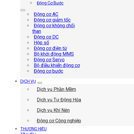
Động Cơ Bước
Động cơ AC
Động cơ giảm tốc
Động cơ không chổi
than
Động cơ DC
Hộp số
Động cơ điện từ
Bộ khởi động MMS
Động cơ Servo
Bộ điều khiển động cơ
Động cơ bước
DỊCH VỤ
Dịch vụ Phần Mềm
Dịch vụ Tự Động Hóa
Dịch vụ Khí Nén
Động cơ Công nghiệp
THƯƠNG HIỆU