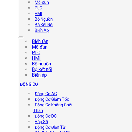
Mô Đun
PLC
HMI
Bộ Nguồn
Bộ Kết Nối
Biến Áp
Biến tần
Mô đun
PLC
HMI
Bộ nguồn
Bộ kết nối
Biến áp
ĐỘNG CƠ
Động Cơ AC
Động Cơ Giảm Tốc
Động Cơ Không Chổi
Than
Động Cơ DC
Hộp Số
Động Cơ Điện Từ