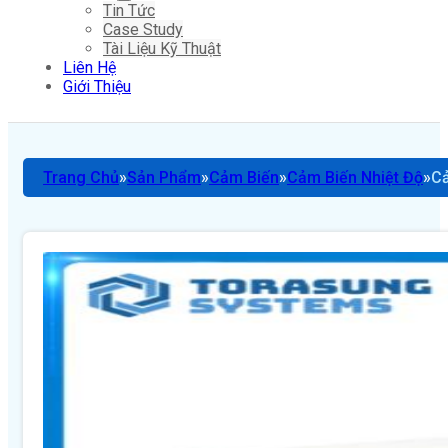
Tin Tức
Case Study
Tài Liệu Kỹ Thuật
Liên Hệ
Giới Thiệu
Trang Chủ
Sản Phẩm
Cảm Biến
Cảm Biến Nhiệt Độ
Cả