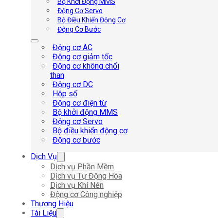
Bộ Khởi Động MMS
Động Cơ Servo
Bộ Điều Khiển Động Cơ
Động Cơ Bước
Động cơ AC
Động cơ giảm tốc
Động cơ không chổi
than
Động cơ DC
Hộp số
Động cơ điện từ
Bộ khởi động MMS
Động cơ Servo
Bộ điều khiển động cơ
Động cơ bước
Dịch Vụ
Dịch vụ Phần Mềm
Dịch vụ Tự Động Hóa
Dịch vụ Khí Nén
Động cơ Công nghiệp
Thương Hiệu
Tài Liệu