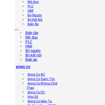
Mô Đun
PLC
HMI
Bộ Nguồn
Bộ Kết Nối
Biến Áp
Biến tần
Mô đun
PLC
HMI
Bộ nguồn
Bộ kết nối
Biến áp
ĐỘNG CƠ
Động Cơ AC
Động Cơ Giảm Tốc
Động Cơ Không Chổi
Than
Động Cơ DC
Hộp Số
Động Cơ Điện Từ