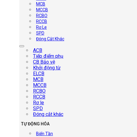
MCB
MCCB
RCBO
RCCB
Rơ Le
SPD
Đóng Cắt Khác
ACB
Tiếp điểm phụ
CB Bảo vệ
Khởi động từ
ELCB
MCB
MCCB
RCBO
RCCB
Rơ le
SPD
Đóng cắt khác
TỰ ĐỘNG HÓA
Biến Tần