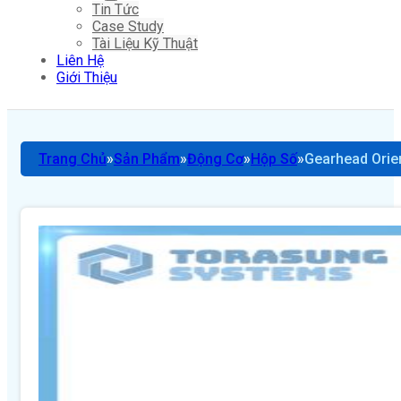
Tin Tức
Case Study
Tài Liệu Kỹ Thuật
Liên Hệ
Giới Thiệu
Trang Chủ
Sản Phẩm
Động Cơ
Hộp Số
Gearhead Orie