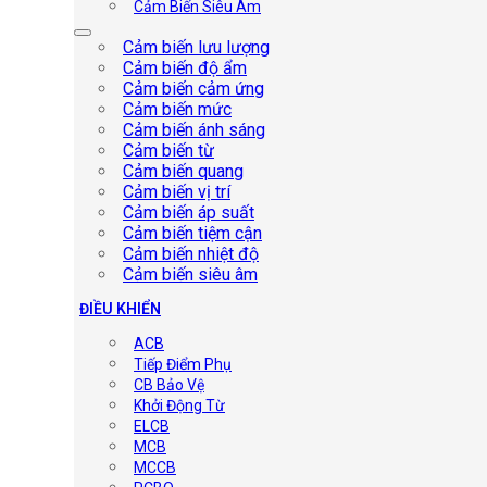
Cảm Biến Siêu Âm
Cảm biến lưu lượng
Cảm biến độ ẩm
Cảm biến cảm ứng
Cảm biến mức
Cảm biến ánh sáng
Cảm biến từ
Cảm biến quang
Cảm biến vị trí
Cảm biến áp suất
Cảm biến tiệm cận
Cảm biến nhiệt độ
Cảm biến siêu âm
ĐIỀU KHIỂN
ACB
Tiếp Điểm Phụ
CB Bảo Vệ
Khởi Động Từ
ELCB
MCB
MCCB