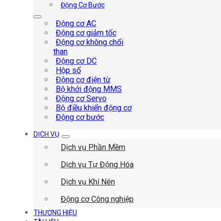
Động Cơ Bước
Động cơ AC
Động cơ giảm tốc
Động cơ không chổi
than
Động cơ DC
Hộp số
Động cơ điện từ
Bộ khởi động MMS
Động cơ Servo
Bộ điều khiển động cơ
Động cơ bước
DỊCH VỤ
Dịch vụ Phần Mềm
Dịch vụ Tự Động Hóa
Dịch vụ Khí Nén
Động cơ Công nghiệp
THƯƠNG HIỆU