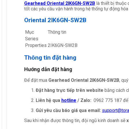
Gearhead Oriental 2IK6GN-SW2B
là thiết bị thuộ
tốt các yêu cầu vận hành trong hệ thống tự động hóa
Oriental 2IK6GN-SW2B
Mục
Thông tin
Series
Properties
2IK6GN-SW2B
Thông tin đặt hàng
Hướng dẫn đặt hàng
Để đặt mua
Gearhead Oriental 2IK6GN-SW2B
, quý
Đặt hàng trực tiếp trên website
bằng cách ch
Liên hệ qua
hotline
/ Zalo:
0962 775 187 để 
Gửi yêu cầu báo giá qua email:
support@tor
Sau khi nhận được thông tin, đội ngũ kinh doanh sẽ
x