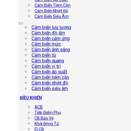
Cảm Biến Tiệm Cận
Cảm Biến Nhiệt Độ
Cảm Biến Siêu Âm
Cảm biến lưu lượng
Cảm biến độ ẩm
Cảm biến cảm ứng
Cảm biến mức
Cảm biến ánh sáng
Cảm biến từ
Cảm biến quang
Cảm biến vị trí
Cảm biến áp suất
Cảm biến tiệm cận
Cảm biến nhiệt độ
Cảm biến siêu âm
ĐIỀU KHIỂN
ACB
Tiếp Điểm Phụ
CB Bảo Vệ
Khởi Động Từ
ELCB