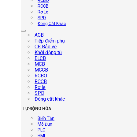
RCBO
RCCB
Rơ Le
SPD
Đóng Cắt Khác
ACB
Tiếp điểm phụ
CB Bảo vệ
Khởi động từ
ELCB
MCB
MCCB
RCBO
RCCB
Rơ le
SPD
Đóng cắt khác
TỰ ĐỘNG HÓA
Biến Tần
Mô Đun
PLC
HMI