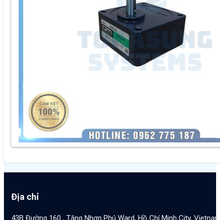
Địa chỉ
43B Đường 160 , Tăng Nhơn Phú Ward, Hồ Chí Minh City, Vietna