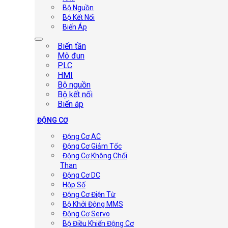
Bộ Nguồn
Bộ Kết Nối
Biến Áp
Biến tần
Mô đun
PLC
HMI
Bộ nguồn
Bộ kết nối
Biến áp
ĐỘNG CƠ
Động Cơ AC
Động Cơ Giảm Tốc
Động Cơ Không Chổi
Than
Động Cơ DC
Hộp Số
Động Cơ Điện Từ
Bộ Khởi Động MMS
Động Cơ Servo
Bộ Điều Khiển Động Cơ