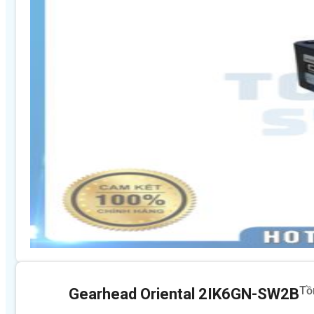
Tồ
Gearhead Oriental 2IK6GN-SW2B