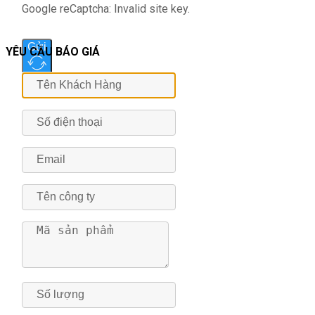
Google reCaptcha: Invalid site key.
Gửi
YÊU CẦU BÁO GIÁ