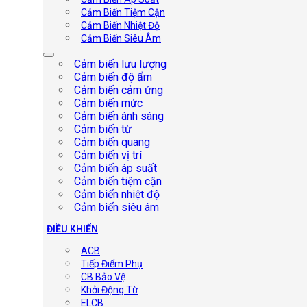
Cảm Biến Tiệm Cận
Cảm Biến Nhiệt Độ
Cảm Biến Siêu Âm
Cảm biến lưu lượng
Cảm biến độ ẩm
Cảm biến cảm ứng
Cảm biến mức
Cảm biến ánh sáng
Cảm biến từ
Cảm biến quang
Cảm biến vị trí
Cảm biến áp suất
Cảm biến tiệm cận
Cảm biến nhiệt độ
Cảm biến siêu âm
ĐIỀU KHIỂN
ACB
Tiếp Điểm Phụ
CB Bảo Vệ
Khởi Động Từ
ELCB