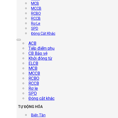
MCB
MCCB
RCBO
RCCB
Rơ Le
SPD
Đóng Cắt Khác
ACB
Tiếp điểm phụ
CB Bảo vệ
Khởi động từ
ELCB
MCB
MCCB
RCBO
RCCB
Rơ le
SPD
Đóng cắt khác
TỰ ĐỘNG HÓA
Biến Tần