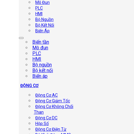
Mô Đun
PLC
HMI
Bộ Nguồn
Bộ Kết Nối
Biến Áp
Biến tần
Mô đun
PLC
HMI
Bộ nguồn
Bộ kết nối
Biến áp
ĐỘNG CƠ
Động Cơ AC
Động Cơ Giảm Tốc
Động Cơ Không Chổi
Than
Động Cơ DC
Hộp Số
Động Cơ Điện Từ