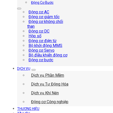
Động Cơ Bước
Động cơ AC
Động cơ giảm tốc
Động cơ không chổi
than
Động cơ DC
Hộp số
Động cơ điện từ
Bộ khởi động MMS
Động cơ Servo
Bộ điều khiển động cơ
Động cơ bước
DỊCH VỤ
Dịch vụ Phần Mềm
Dịch vụ Tự Động Hóa
Dịch vụ Khí Nén
Động cơ Công nghiệp
THƯƠNG HIỆU