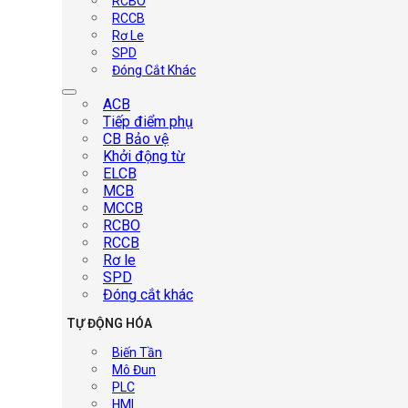
RCBO
RCCB
Rơ Le
SPD
Đóng Cắt Khác
ACB
Tiếp điểm phụ
CB Bảo vệ
Khởi động từ
ELCB
MCB
MCCB
RCBO
RCCB
Rơ le
SPD
Đóng cắt khác
TỰ ĐỘNG HÓA
Biến Tần
Mô Đun
PLC
HMI