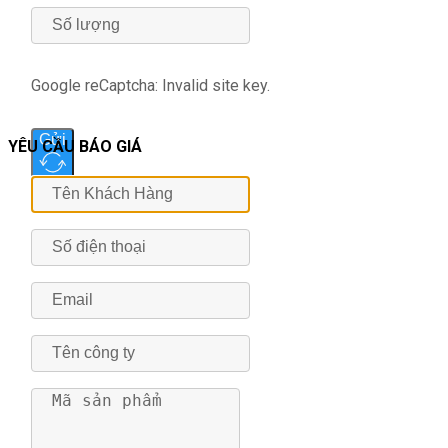
Google reCaptcha: Invalid site key.
Gửi
YÊU CẦU BÁO GIÁ