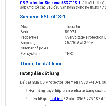
CB Protector Siemens 5SD7413-1
là thiết bị thu
đáp ứng tốt các yêu cầu vận hành trong hệ thống tự 
Siemens 5SD7413-1
Mục
Thông tin
Series
5SD74
Properties
Overvoltage Protection
Amperage
25/75kA at 350V
Number of poles
3
For system
TN-C
Thông tin đặt hàng
Hướng dẫn đặt hàng
Để đặt mua
CB Protector Siemens 5SD7413-1
, q
Đặt hàng trực tiếp trên website
bằng cách ch
Liên hệ qua
hotline
/ Zalo:
0962 775 187 để 