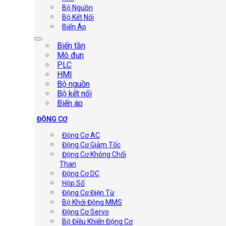
Bộ Nguồn
Bộ Kết Nối
Biến Áp
Biến tần
Mô đun
PLC
HMI
Bộ nguồn
Bộ kết nối
Biến áp
ĐỘNG CƠ
Động Cơ AC
Động Cơ Giảm Tốc
Động Cơ Không Chổi
Than
Động Cơ DC
Hộp Số
Động Cơ Điện Từ
Bộ Khởi Động MMS
Động Cơ Servo
Bộ Điều Khiển Động Cơ