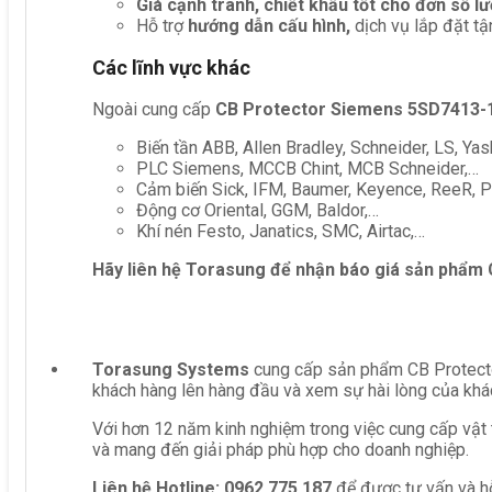
Giá cạnh tranh, chiết khấu tốt cho đơn số l
Hỗ trợ
hướng dẫn cấu hình,
dịch vụ lắp đặt tậ
Các lĩnh vực khác
Ngoài cung cấp
CB Protector Siemens 5SD7413-
Biến tần ABB, Allen Bradley, Schneider, LS, Yas
PLC Siemens, MCCB Chint, MCB Schneider,…
Cảm biến Sick, IFM, Baumer, Keyence, ReeR, Pe
Động cơ Oriental, GGM, Baldor,…
Khí nén Festo, Janatics, SMC, Airtac,…
Hãy liên hệ Torasung để nhận báo giá sản phẩm
Torasung Systems
cung cấp sản phẩm CB Protector
khách hàng lên hàng đầu và xem sự hài lòng của khá
Với hơn 12 năm kinh nghiệm trong việc cung cấp vật 
và mang đến giải pháp phù hợp cho doanh nghiệp.
Liên hệ
Hotline: 0962 775 187
để được tư vấn và hỗ