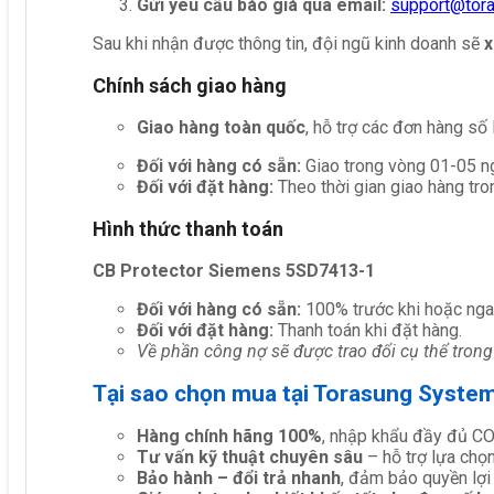
Gửi yêu cầu báo giá qua email:
support@tor
Sau khi nhận được thông tin, đội ngũ kinh doanh sẽ
x
Chính sách giao hàng
Giao hàng toàn quốc
, hỗ trợ các đơn hàng số
Đối với hàng có sẵn:
Giao trong vòng 01-05 ng
Đối với đặt hàng:
Theo thời gian giao hàng tro
Hình thức thanh toán
CB Protector Siemens 5SD7413-1
Đối với hàng có sẵn:
100% trước khi hoặc nga
Đối với đặt hàng:
Thanh toán khi đặt hàng.
Về phần công nợ sẽ được trao đổi cụ thể trong
Tại sao chọn mua tại Torasung Syste
Hàng chính hãng 100%
, nhập khẩu đầy đủ C
Tư vấn kỹ thuật chuyên sâu
– hỗ trợ lựa chọn 
Bảo hành – đổi trả nhanh
, đảm bảo quyền lợi