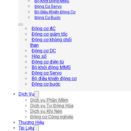
Bộ Khởi Động MMS
Động Cơ Servo
Bộ Điều Khiển Động Cơ
Động Cơ Bước
Động cơ AC
Động cơ giảm tốc
Động cơ không chổi
than
Động cơ DC
Hộp số
Động cơ điện từ
Bộ khởi động MMS
Động cơ Servo
Bộ điều khiển động cơ
Động cơ bước
Dịch Vụ
Dịch vụ Phần Mềm
Dịch vụ Tự Động Hóa
Dịch vụ Khí Nén
Động cơ Công nghiệp
Thương Hiệu
Tài Liệu