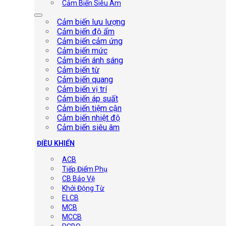
Cảm Biến Siêu Âm
Cảm biến lưu lượng
Cảm biến độ ẩm
Cảm biến cảm ứng
Cảm biến mức
Cảm biến ánh sáng
Cảm biến từ
Cảm biến quang
Cảm biến vị trí
Cảm biến áp suất
Cảm biến tiệm cận
Cảm biến nhiệt độ
Cảm biến siêu âm
ĐIỀU KHIỂN
ACB
Tiếp Điểm Phụ
CB Bảo Vệ
Khởi Động Từ
ELCB
MCB
MCCB