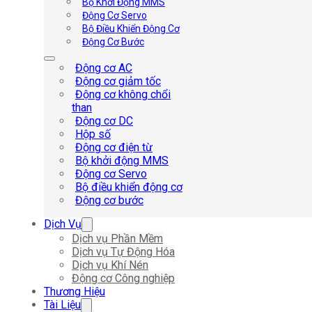
Bộ Khởi Động MMS
Động Cơ Servo
Bộ Điều Khiển Động Cơ
Động Cơ Bước
Động cơ AC
Động cơ giảm tốc
Động cơ không chổi
than
Động cơ DC
Hộp số
Động cơ điện từ
Bộ khởi động MMS
Động cơ Servo
Bộ điều khiển động cơ
Động cơ bước
Dịch Vụ
Dịch vụ Phần Mềm
Dịch vụ Tự Động Hóa
Dịch vụ Khí Nén
Động cơ Công nghiệp
Thương Hiệu
Tài Liệu