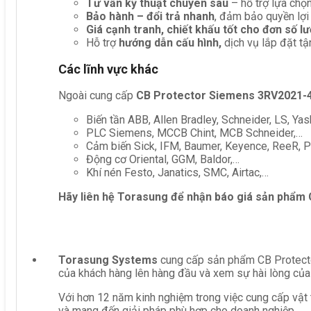
Tư vấn kỹ thuật chuyên sâu
– hỗ trợ lựa chọn 
Bảo hành – đổi trả nhanh
, đảm bảo quyền lợi
Giá cạnh tranh, chiết khấu tốt cho đơn số l
Hỗ trợ
hướng dẫn cấu hình,
dịch vụ lắp đặt tậ
Các lĩnh vực khác
Ngoài cung cấp
CB Protector Siemens 3RV2021-
Biến tần ABB, Allen Bradley, Schneider, LS, Yas
PLC Siemens, MCCB Chint, MCB Schneider,…
Cảm biến Sick, IFM, Baumer, Keyence, ReeR, Pe
Động cơ Oriental, GGM, Baldor,…
Khí nén Festo, Janatics, SMC, Airtac,…
Hãy liên hệ Torasung để nhận báo giá sản phẩm
Torasung Systems
cung cấp sản phẩm CB Protecto
của khách hàng lên hàng đầu và xem sự hài lòng của
Với hơn 12 năm kinh nghiệm trong việc cung cấp vật 
và mang đến giải pháp phù hợp cho doanh nghiệp.