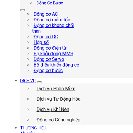
Động Cơ Bước
Động cơ AC
Động cơ giảm tốc
Động cơ không chổi
than
Động cơ DC
Hộp số
Động cơ điện từ
Bộ khởi động MMS
Động cơ Servo
Bộ điều khiển động cơ
Động cơ bước
DỊCH VỤ
Dịch vụ Phần Mềm
Dịch vụ Tự Động Hóa
Dịch vụ Khí Nén
Động cơ Công nghiệp
THƯƠNG HIỆU