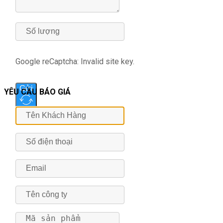
Google reCaptcha: Invalid site key.
Gửi
YÊU CẦU BÁO GIÁ