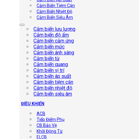
Cảm Biến Tiệm Cận
Cảm Biến Nhiệt Độ
Cảm Biến Siêu Âm
Cảm biến lưu lượng
Cảm biến độ ẩm
Cảm biến cảm ứng
Cảm biến mức
Cảm biến ánh sáng
Cảm biến từ
Cảm biến quang
Cảm biến vị trí
Cảm biến áp suất
Cảm biến tiệm cận
Cảm biến nhiệt độ
Cảm biến siêu âm
ĐIỀU KHIỂN
ACB
Tiếp Điểm Phụ
CB Bảo Vệ
Khởi Động Từ
ELCB