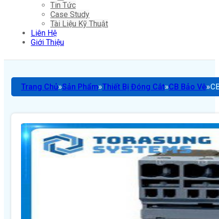
Tin Tức
Case Study
Tài Liệu Kỹ Thuật
Liên Hệ
Giới Thiệu
Trang Chủ
Sản Phẩm
Thiết Bị Đóng Cắt
CB Bảo Vệ
CB