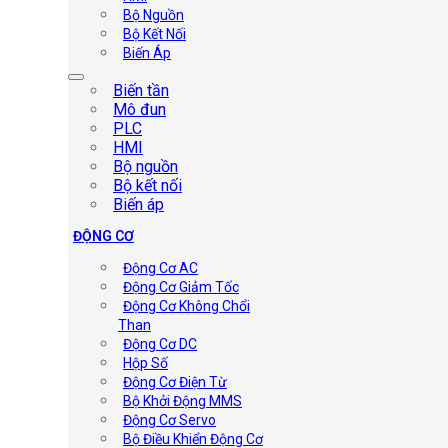
Bộ Nguồn
Bộ Kết Nối
Biến Áp
Biến tần
Mô đun
PLC
HMI
Bộ nguồn
Bộ kết nối
Biến áp
ĐỘNG CƠ
Động Cơ AC
Động Cơ Giảm Tốc
Động Cơ Không Chổi
Than
Động Cơ DC
Hộp Số
Động Cơ Điện Từ
Bộ Khởi Động MMS
Động Cơ Servo
Bộ Điều Khiển Động Cơ