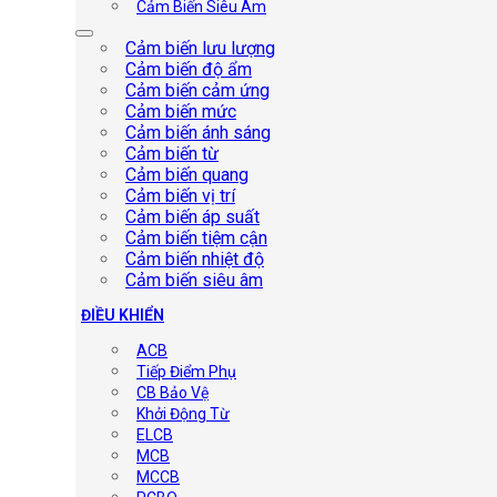
Cảm Biến Siêu Âm
Cảm biến lưu lượng
Cảm biến độ ẩm
Cảm biến cảm ứng
Cảm biến mức
Cảm biến ánh sáng
Cảm biến từ
Cảm biến quang
Cảm biến vị trí
Cảm biến áp suất
Cảm biến tiệm cận
Cảm biến nhiệt độ
Cảm biến siêu âm
ĐIỀU KHIỂN
ACB
Tiếp Điểm Phụ
CB Bảo Vệ
Khởi Động Từ
ELCB
MCB
MCCB