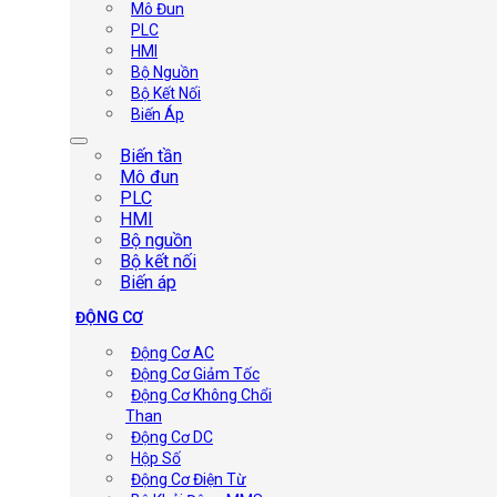
Mô Đun
PLC
HMI
Bộ Nguồn
Bộ Kết Nối
Biến Áp
Biến tần
Mô đun
PLC
HMI
Bộ nguồn
Bộ kết nối
Biến áp
ĐỘNG CƠ
Động Cơ AC
Động Cơ Giảm Tốc
Động Cơ Không Chổi
Than
Động Cơ DC
Hộp Số
Động Cơ Điện Từ