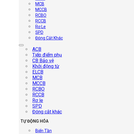
MCB
MCCB
RCBO
RCCB
Rơ Le
SPD
Đóng Cắt Khác
ACB
Tiếp điểm phụ
CB Bảo vệ
Khởi động từ
ELCB
MCB
MCCB
RCBO
RCCB
Rơ le
SPD
Đóng cắt khác
TỰ ĐỘNG HÓA
Biến Tần