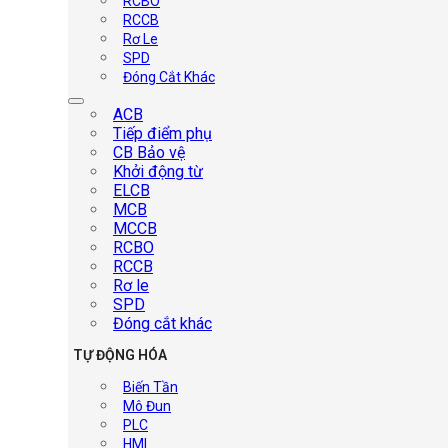
RCBO
RCCB
Rơ Le
SPD
Đóng Cắt Khác
ACB
Tiếp điểm phụ
CB Bảo vệ
Khởi động từ
ELCB
MCB
MCCB
RCBO
RCCB
Rơ le
SPD
Đóng cắt khác
TỰ ĐỘNG HÓA
Biến Tần
Mô Đun
PLC
HMI