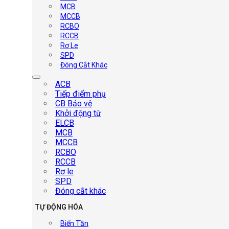
MCB
MCCB
RCBO
RCCB
Rơ Le
SPD
Đóng Cắt Khác
ACB
Tiếp điểm phụ
CB Bảo vệ
Khởi động từ
ELCB
MCB
MCCB
RCBO
RCCB
Rơ le
SPD
Đóng cắt khác
TỰ ĐỘNG HÓA
Biến Tần