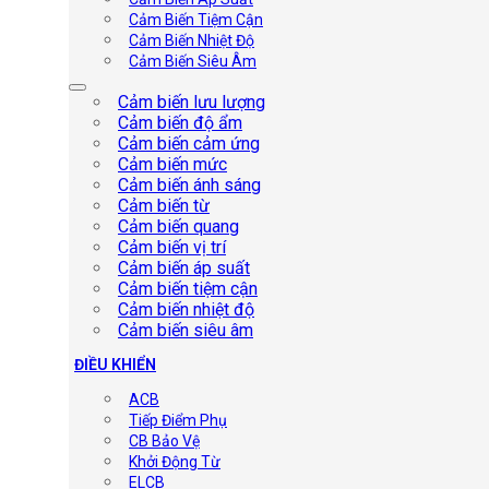
Cảm Biến Tiệm Cận
Cảm Biến Nhiệt Độ
Cảm Biến Siêu Âm
Cảm biến lưu lượng
Cảm biến độ ẩm
Cảm biến cảm ứng
Cảm biến mức
Cảm biến ánh sáng
Cảm biến từ
Cảm biến quang
Cảm biến vị trí
Cảm biến áp suất
Cảm biến tiệm cận
Cảm biến nhiệt độ
Cảm biến siêu âm
ĐIỀU KHIỂN
ACB
Tiếp Điểm Phụ
CB Bảo Vệ
Khởi Động Từ
ELCB