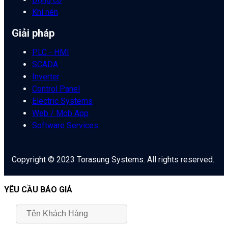
Khí nén
Giải pháp
PLC - HMI
SCADA
Inverter
Control Panel
Electric Systems
Web / Mob App
Software Services
Copyright © 2023 Torasung Systems. All rights reserved.
YÊU CẦU BÁO GIÁ