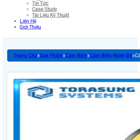
Tin Tức
Case Study
Tài Liệu Kỹ Thuật
Liên Hệ
Giới Thiệu
Trang Chủ
Sản Phẩm
Cảm Biến
Cảm Biến Nhiệt Độ
Cả