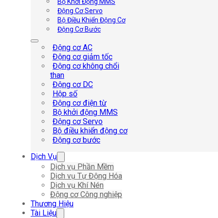
Bộ Khởi Động MMS
Động Cơ Servo
Bộ Điều Khiển Động Cơ
Động Cơ Bước
Động cơ AC
Động cơ giảm tốc
Động cơ không chổi
than
Động cơ DC
Hộp số
Động cơ điện từ
Bộ khởi động MMS
Động cơ Servo
Bộ điều khiển động cơ
Động cơ bước
Dịch Vụ
Dịch vụ Phần Mềm
Dịch vụ Tự Động Hóa
Dịch vụ Khí Nén
Động cơ Công nghiệp
Thương Hiệu
Tài Liệu