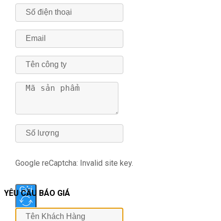
Google reCaptcha: Invalid site key.
Gửi
YÊU CẦU BÁO GIÁ