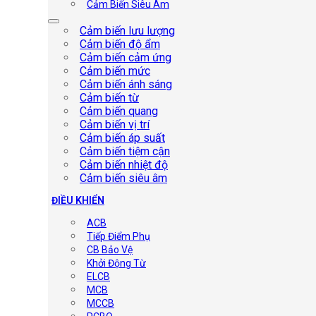
Cảm Biến Siêu Âm
Cảm biến lưu lượng
Cảm biến độ ẩm
Cảm biến cảm ứng
Cảm biến mức
Cảm biến ánh sáng
Cảm biến từ
Cảm biến quang
Cảm biến vị trí
Cảm biến áp suất
Cảm biến tiệm cận
Cảm biến nhiệt độ
Cảm biến siêu âm
ĐIỀU KHIỂN
ACB
Tiếp Điểm Phụ
CB Bảo Vệ
Khởi Động Từ
ELCB
MCB
MCCB