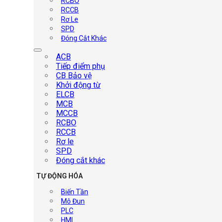
RCBO
RCCB
Rơ Le
SPD
Đóng Cắt Khác
ACB
Tiếp điểm phụ
CB Bảo vệ
Khởi động từ
ELCB
MCB
MCCB
RCBO
RCCB
Rơ le
SPD
Đóng cắt khác
TỰ ĐỘNG HÓA
Biến Tần
Mô Đun
PLC
HMI