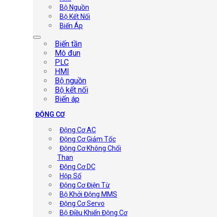
Bộ Nguồn
Bộ Kết Nối
Biến Áp
Biến tần
Mô đun
PLC
HMI
Bộ nguồn
Bộ kết nối
Biến áp
ĐỘNG CƠ
Động Cơ AC
Động Cơ Giảm Tốc
Động Cơ Không Chổi
Than
Động Cơ DC
Hộp Số
Động Cơ Điện Từ
Bộ Khởi Động MMS
Động Cơ Servo
Bộ Điều Khiển Động Cơ