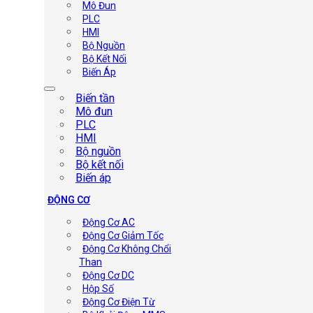
Mô Đun
PLC
HMI
Bộ Nguồn
Bộ Kết Nối
Biến Áp
Biến tần
Mô đun
PLC
HMI
Bộ nguồn
Bộ kết nối
Biến áp
ĐỘNG CƠ
Động Cơ AC
Động Cơ Giảm Tốc
Động Cơ Không Chổi
Than
Động Cơ DC
Hộp Số
Động Cơ Điện Từ