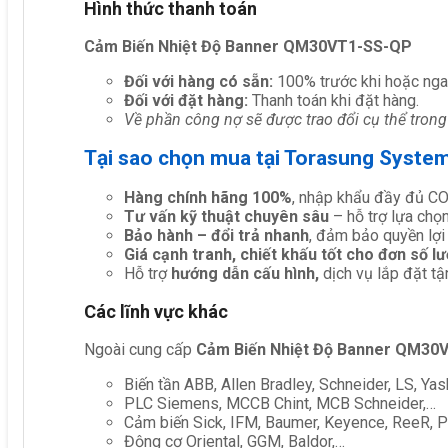
Hình thức thanh toán
Cảm Biến Nhiệt Độ Banner QM30VT1-SS-QP
Đối với hàng có sẵn:
100% trước khi hoặc nga
Đối với đặt hàng:
Thanh toán khi đặt hàng.
Về phần công nợ sẽ được trao đổi cụ thể trong
Tại sao chọn mua tại Torasung Syste
Hàng chính hãng 100%
, nhập khẩu đầy đủ C
Tư vấn kỹ thuật chuyên sâu
– hỗ trợ lựa chọn 
Bảo hành – đổi trả nhanh
, đảm bảo quyền lợi
Giá cạnh tranh, chiết khấu tốt cho đơn số l
Hỗ trợ
hướng dẫn cấu hình,
dịch vụ lắp đặt tậ
Các lĩnh vực khác
Ngoài cung cấp
Cảm Biến Nhiệt Độ Banner QM30
Biến tần ABB, Allen Bradley, Schneider, LS, Yas
PLC Siemens, MCCB Chint, MCB Schneider,…
Cảm biến Sick, IFM, Baumer, Keyence, ReeR, Pe
Động cơ Oriental, GGM, Baldor,…