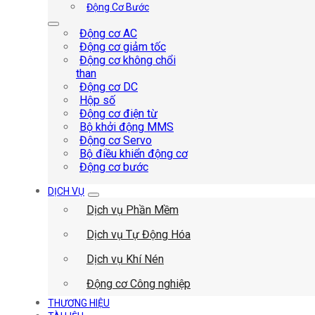
Động Cơ Bước
Động cơ AC
Động cơ giảm tốc
Động cơ không chổi
than
Động cơ DC
Hộp số
Động cơ điện từ
Bộ khởi động MMS
Động cơ Servo
Bộ điều khiển động cơ
Động cơ bước
DỊCH VỤ
Dịch vụ Phần Mềm
Dịch vụ Tự Động Hóa
Dịch vụ Khí Nén
Động cơ Công nghiệp
THƯƠNG HIỆU