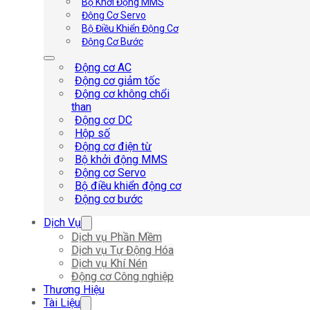
Bộ Khởi Động MMS
Động Cơ Servo
Bộ Điều Khiển Động Cơ
Động Cơ Bước
Động cơ AC
Động cơ giảm tốc
Động cơ không chổi
than
Động cơ DC
Hộp số
Động cơ điện từ
Bộ khởi động MMS
Động cơ Servo
Bộ điều khiển động cơ
Động cơ bước
Dịch Vụ
Dịch vụ Phần Mềm
Dịch vụ Tự Động Hóa
Dịch vụ Khí Nén
Động cơ Công nghiệp
Thương Hiệu
Tài Liệu