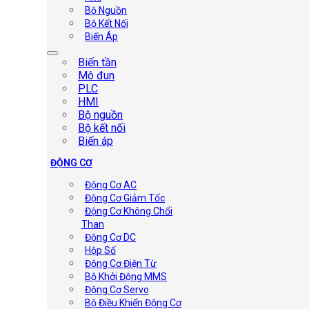
Bộ Nguồn
Bộ Kết Nối
Biến Áp
Biến tần
Mô đun
PLC
HMI
Bộ nguồn
Bộ kết nối
Biến áp
ĐỘNG CƠ
Động Cơ AC
Động Cơ Giảm Tốc
Động Cơ Không Chổi
Than
Động Cơ DC
Hộp Số
Động Cơ Điện Từ
Bộ Khởi Động MMS
Động Cơ Servo
Bộ Điều Khiển Động Cơ