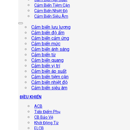
Cảm Biến Tiệm Cận
Cảm Biến Nhiệt Độ
Cảm Biến Siêu Âm
Cảm biến lưu lượng
Cảm biến độ ẩm
Cảm biến cảm ứng
Cảm biến mức
Cảm biến ánh sáng
Cảm biến từ
Cảm biến quang
Cảm biến vị trí
Cảm biến áp suất
Cảm biến tiệm cận
Cảm biến nhiệt độ
Cảm biến siêu âm
ĐIỀU KHIỂN
ACB
Tiếp Điểm Phụ
CB Bảo Vệ
Khởi Động Từ
ELCB