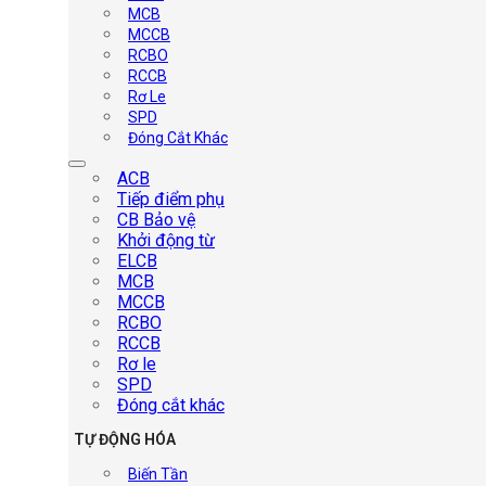
MCB
MCCB
RCBO
RCCB
Rơ Le
SPD
Đóng Cắt Khác
ACB
Tiếp điểm phụ
CB Bảo vệ
Khởi động từ
ELCB
MCB
MCCB
RCBO
RCCB
Rơ le
SPD
Đóng cắt khác
TỰ ĐỘNG HÓA
Biến Tần