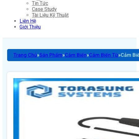
Tin Tức
Case Study
Tài Liệu Kỹ Thuật
Liên Hệ
Giới Thiệu
Trang Chủ
Sản Phẩm
Cảm Biến
Cảm Biến Từ
Cảm Biế