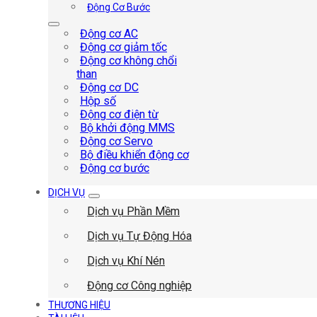
Động Cơ Bước
Động cơ AC
Động cơ giảm tốc
Động cơ không chổi
than
Động cơ DC
Hộp số
Động cơ điện từ
Bộ khởi động MMS
Động cơ Servo
Bộ điều khiển động cơ
Động cơ bước
DỊCH VỤ
Dịch vụ Phần Mềm
Dịch vụ Tự Động Hóa
Dịch vụ Khí Nén
Động cơ Công nghiệp
THƯƠNG HIỆU