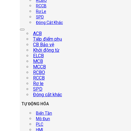
RCBO
RCCB
Rơ Le
SPD
Đóng Cắt Khác
ACB
Tiếp điểm phụ
CB Bảo vệ
Khởi động từ
ELCB
MCB
MCCB
RCBO
RCCB
Rơ le
SPD
Đóng cắt khác
TỰ ĐỘNG HÓA
Biến Tần
Mô Đun
PLC
HMI