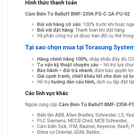
Hình thức thanh toán
Cảm Biến Từ Balluff BMF-235K-PS-C-2A-PU-02
Đối với hàng có sẵn:
100% trước khi hoặc nga
Đối với đặt hàng:
Thanh toán khi đặt hàng.
Về phần công nợ sẽ được trao đổi cụ thể trong
Tại sao chọn mua tại Torasung Syste
Hàng chính hãng 100%
, nhập khẩu đầy đủ C
Tư vấn kỹ thuật chuyên sâu
– hỗ trợ lựa chọn 
Bảo hành – đổi trả nhanh
, đảm bảo quyền lợi
Giá cạnh tranh, chiết khấu tốt cho đơn số l
Hỗ trợ
hướng dẫn cấu hình,
dịch vụ lắp đặt tậ
Các lĩnh vực khác
Ngoài cung cấp
Cảm Biến Từ Balluff BMF-235K-P
Biến tần ABB, Allen Bradley, Schneider, LS, Yas
PLC Siemens, MCCB Chint, MCB Schneider,…
Cảm biến Sick, IFM, Baumer, Keyence, ReeR, Pe
Động cơ Oriental, GGM, Baldor,…