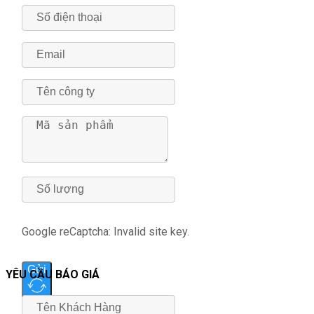
Google reCaptcha: Invalid site key.
Gửi
YÊU CẦU BÁO GIÁ