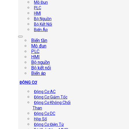
Mô Đun
PLC
HMI
Bộ Nguồn
Bộ Kết Nối
Biến Áp
Biến tần
Mô đun
PLC
HMI
Bộ nguồn
Bộ kết nối
Biến áp
ĐỘNG CƠ
Động Cơ AC
Động Cơ Giảm Tốc
Động Cơ Không Chổi
Than
Động Cơ DC
Hộp Số
Động Cơ Điện Từ