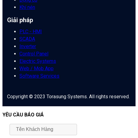
Khí nén
Giải pháp
PLC - HMI
SCADA
Inverter
Control Panel
Electric Systems
Web / Mob App
Software Services
Copyright © 2023 Torasung Systems. All rights reserved.
YÊU CẦU BÁO GIÁ