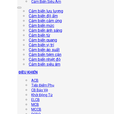
Cảm Biến Siêu Âm
Cảm biến lưu lượng
Cảm biến độ ẩm
Cảm biến cảm ứng
Cảm biến mức
Cảm biến ánh sáng
Cảm biến từ
Cảm biến quang
Cảm biến vị trí
Cảm biến áp suất
Cảm biến tiệm cận
Cảm biến nhiệt độ
Cảm biến siêu âm
ĐIỀU KHIỂN
ACB
Tiếp Điểm Phụ
CB Bảo Vệ
Khởi Động Từ
ELCB
MCB
MCCB