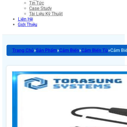
Tin Tức
Case Study
Tài Liệu Kỹ Thuật
Liên Hệ
Giới Thiệu
Trang Chủ
Sản Phẩm
Cảm Biến
Cảm Biến Từ
Cảm Biế