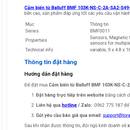
Cảm biến từ Balluff BMF 103K-NS-C-2A-SA2-S49
bền cao, sản phẩm đáp ứng tốt các yêu cầu vận hành
Mục
Thông tin
Series
BMF0011
Sensors, Magnetic f
Properties
sensors for multipl
Technical info
variable, 9 x 4.8 x
Thông tin đặt hàng
Hướng dẫn đặt hàng
Để đặt mua
Cảm biến từ Balluff BMF 103K-NS-C-
Đặt hàng trực tiếp trên website
bằng cách ch
Liên hệ qua
hotline
/ Zalo:
0962 775 187 để 
Gửi yêu cầu báo giá qua email:
support@tor
Sau khi nhận được thông tin, đội ngũ kinh doanh sẽ
x