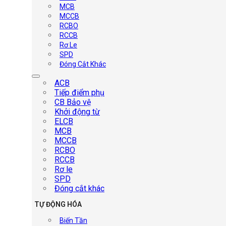
MCB
MCCB
RCBO
RCCB
Rơ Le
SPD
Đóng Cắt Khác
ACB
Tiếp điểm phụ
CB Bảo vệ
Khởi động từ
ELCB
MCB
MCCB
RCBO
RCCB
Rơ le
SPD
Đóng cắt khác
TỰ ĐỘNG HÓA
Biến Tần