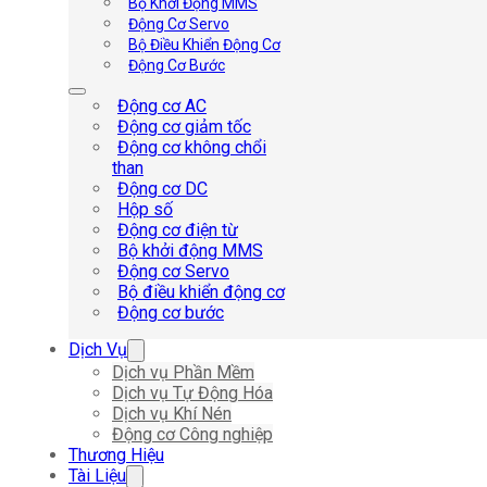
Bộ Khởi Động MMS
Động Cơ Servo
Bộ Điều Khiển Động Cơ
Động Cơ Bước
Động cơ AC
Động cơ giảm tốc
Động cơ không chổi
than
Động cơ DC
Hộp số
Động cơ điện từ
Bộ khởi động MMS
Động cơ Servo
Bộ điều khiển động cơ
Động cơ bước
Dịch Vụ
Dịch vụ Phần Mềm
Dịch vụ Tự Động Hóa
Dịch vụ Khí Nén
Động cơ Công nghiệp
Thương Hiệu
Tài Liệu