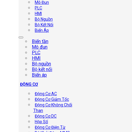
Mô Đun
PLC
HMI
Bộ Nguồn
Bộ Kết Nối
Biến Áp
Biến tần
Mô đun
PLC
HMI
Bộ nguồn
Bộ kết nối
Biến áp
ĐỘNG CƠ
Động Cơ AC
Động Cơ Giảm Tốc
Động Cơ Không Chổi
Than
Động Cơ DC
Hộp Số
Động Cơ Điện Từ