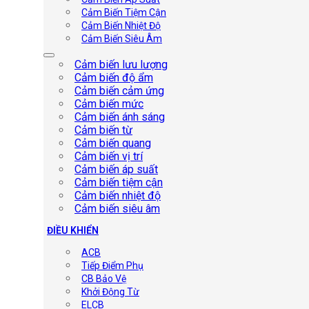
Cảm Biến Tiệm Cận
Cảm Biến Nhiệt Độ
Cảm Biến Siêu Âm
Cảm biến lưu lượng
Cảm biến độ ẩm
Cảm biến cảm ứng
Cảm biến mức
Cảm biến ánh sáng
Cảm biến từ
Cảm biến quang
Cảm biến vị trí
Cảm biến áp suất
Cảm biến tiệm cận
Cảm biến nhiệt độ
Cảm biến siêu âm
ĐIỀU KHIỂN
ACB
Tiếp Điểm Phụ
CB Bảo Vệ
Khởi Động Từ
ELCB