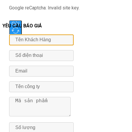
Google reCaptcha: Invalid site key.
Gửi
YÊU CẦU BÁO GIÁ