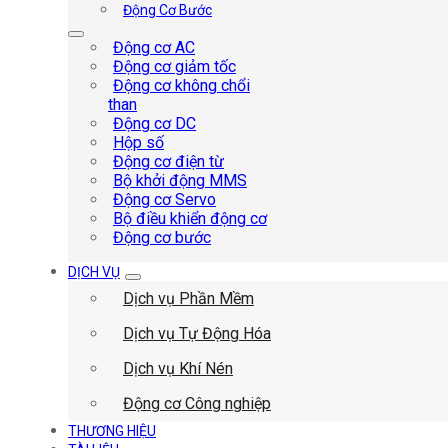
Động Cơ Bước
Động cơ AC
Động cơ giảm tốc
Động cơ không chổi
than
Động cơ DC
Hộp số
Động cơ điện từ
Bộ khởi động MMS
Động cơ Servo
Bộ điều khiển động cơ
Động cơ bước
DỊCH VỤ
Dịch vụ Phần Mềm
Dịch vụ Tự Động Hóa
Dịch vụ Khí Nén
Động cơ Công nghiệp
THƯƠNG HIỆU