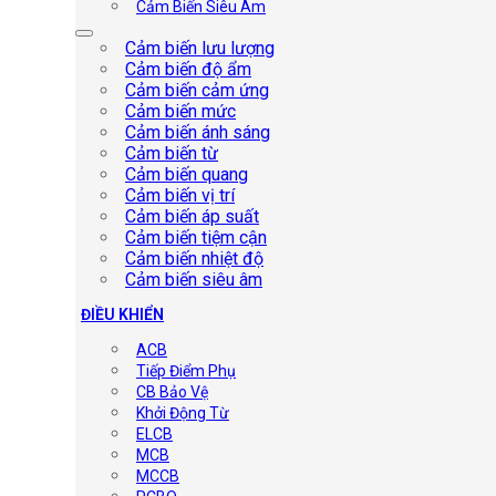
Cảm Biến Siêu Âm
Cảm biến lưu lượng
Cảm biến độ ẩm
Cảm biến cảm ứng
Cảm biến mức
Cảm biến ánh sáng
Cảm biến từ
Cảm biến quang
Cảm biến vị trí
Cảm biến áp suất
Cảm biến tiệm cận
Cảm biến nhiệt độ
Cảm biến siêu âm
ĐIỀU KHIỂN
ACB
Tiếp Điểm Phụ
CB Bảo Vệ
Khởi Động Từ
ELCB
MCB
MCCB