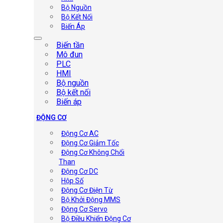
Bộ Nguồn
Bộ Kết Nối
Biến Áp
Biến tần
Mô đun
PLC
HMI
Bộ nguồn
Bộ kết nối
Biến áp
ĐỘNG CƠ
Động Cơ AC
Động Cơ Giảm Tốc
Động Cơ Không Chổi
Than
Động Cơ DC
Hộp Số
Động Cơ Điện Từ
Bộ Khởi Động MMS
Động Cơ Servo
Bộ Điều Khiển Động Cơ