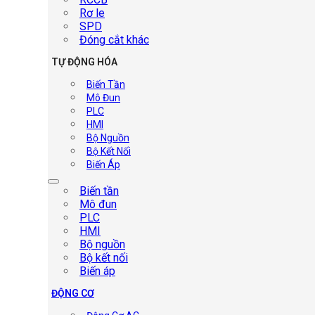
Rơ le
SPD
Đóng cắt khác
TỰ ĐỘNG HÓA
Biến Tần
Mô Đun
PLC
HMI
Bộ Nguồn
Bộ Kết Nối
Biến Áp
Biến tần
Mô đun
PLC
HMI
Bộ nguồn
Bộ kết nối
Biến áp
ĐỘNG CƠ