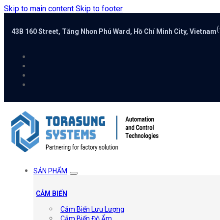
Skip to main content
Skip to footer
(
43B 160 Street, Tăng Nhơn Phú Ward, Hồ Chí Minh City, Vietnam
SẢN PHẨM
CẢM BIẾN
Cảm Biến Lưu Lượng
Cảm Biến Độ Ẩm