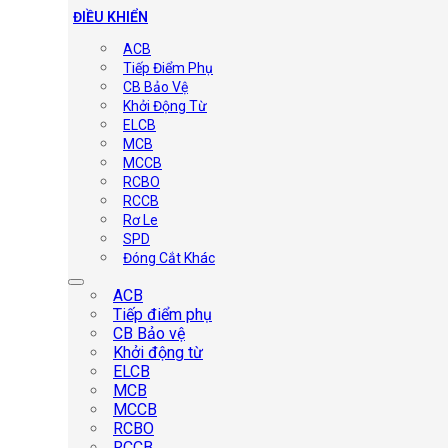
ĐIỀU KHIỂN
ACB
Tiếp Điểm Phụ
CB Bảo Vệ
Khởi Động Từ
ELCB
MCB
MCCB
RCBO
RCCB
Rơ Le
SPD
Đóng Cắt Khác
ACB
Tiếp điểm phụ
CB Bảo vệ
Khởi động từ
ELCB
MCB
MCCB
RCBO
RCCB