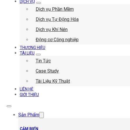
DỊCH VỤ
Dịch vụ Phần Mềm
Dịch vụ Tự Động Hóa
Dịch vụ Khí Nén
Động cơ Công nghiệp
THƯƠNG HIỆU
TÀI LIỆU
Tin Tức
Case Study
Tài Liệu Kỹ Thuật
LIÊN HỆ
GIỚI THIỆU
Sản Phẩm
CẢM BIẾN