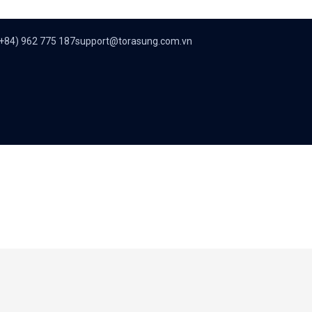
+84) 962 775 187
support@torasung.com.vn