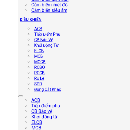
Cảm biến nhiệt độ
Cảm biến siêu âm
ĐIỀU KHIỂN
ACB
Tiếp Điểm Phụ
CB Bảo Vệ
Khởi Động Từ
ELCB
MCB
MCCB
RCBO
RCCB
Rơ Le
SPD
Đóng Cắt Khác
ACB
Tiếp điểm phụ
CB Bảo vệ
Khởi động từ
ELCB
MCB