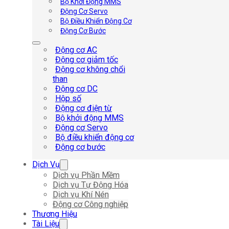
Bộ Khởi Động MMS
Động Cơ Servo
Bộ Điều Khiển Động Cơ
Động Cơ Bước
Động cơ AC
Động cơ giảm tốc
Động cơ không chổi
than
Động cơ DC
Hộp số
Động cơ điện từ
Bộ khởi động MMS
Động cơ Servo
Bộ điều khiển động cơ
Động cơ bước
Dịch Vụ
Dịch vụ Phần Mềm
Dịch vụ Tự Động Hóa
Dịch vụ Khí Nén
Động cơ Công nghiệp
Thương Hiệu
Tài Liệu