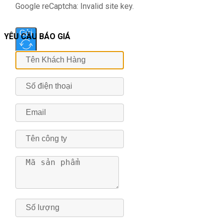
Google reCaptcha: Invalid site key.
Gửi
YÊU CẦU BÁO GIÁ