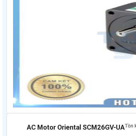
Tồn 
AC Motor Oriental SCM26GV-UA