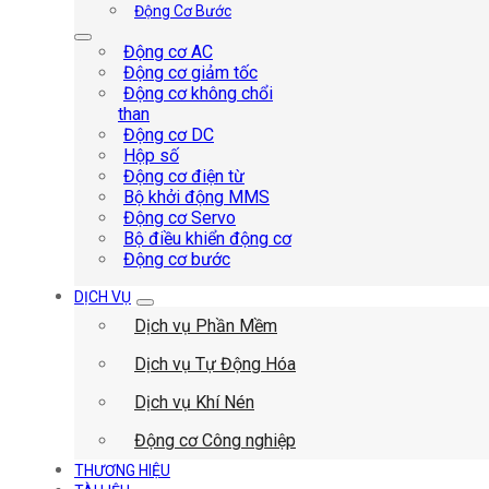
Động Cơ Bước
Động cơ AC
Động cơ giảm tốc
Động cơ không chổi
than
Động cơ DC
Hộp số
Động cơ điện từ
Bộ khởi động MMS
Động cơ Servo
Bộ điều khiển động cơ
Động cơ bước
DỊCH VỤ
Dịch vụ Phần Mềm
Dịch vụ Tự Động Hóa
Dịch vụ Khí Nén
Động cơ Công nghiệp
THƯƠNG HIỆU