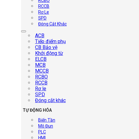
RCBO
RCCB
Rơ Le
SPD
Đóng Cắt Khác
ACB
Tiếp điểm phụ
CB Bảo vệ
Khởi động từ
ELCB
MCB
MCCB
RCBO
RCCB
Rơ le
SPD
Đóng cắt khác
TỰ ĐỘNG HÓA
Biến Tần
Mô Đun
PLC
HMI