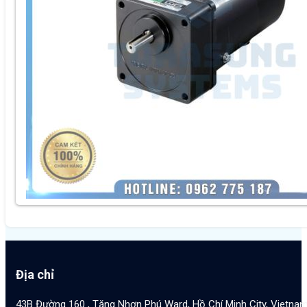
Địa chỉ
43B Đường 160 , Tăng Nhơn Phú Ward, Hồ Chí Minh City, Vietna