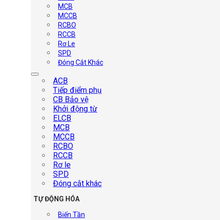
MCB
MCCB
RCBO
RCCB
Rơ Le
SPD
Đóng Cắt Khác
ACB
Tiếp điểm phụ
CB Bảo vệ
Khởi động từ
ELCB
MCB
MCCB
RCBO
RCCB
Rơ le
SPD
Đóng cắt khác
TỰ ĐỘNG HÓA
Biến Tần