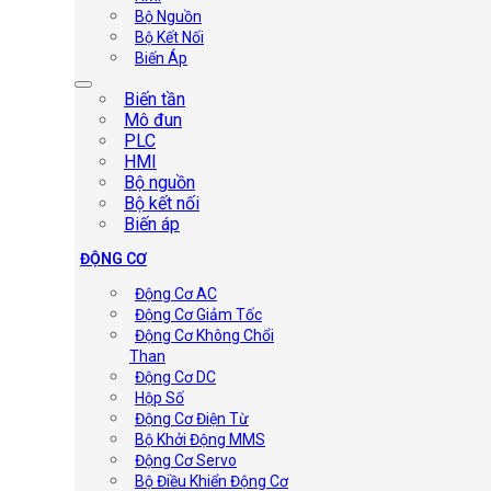
Bộ Nguồn
Bộ Kết Nối
Biến Áp
Biến tần
Mô đun
PLC
HMI
Bộ nguồn
Bộ kết nối
Biến áp
ĐỘNG CƠ
Động Cơ AC
Động Cơ Giảm Tốc
Động Cơ Không Chổi
Than
Động Cơ DC
Hộp Số
Động Cơ Điện Từ
Bộ Khởi Động MMS
Động Cơ Servo
Bộ Điều Khiển Động Cơ