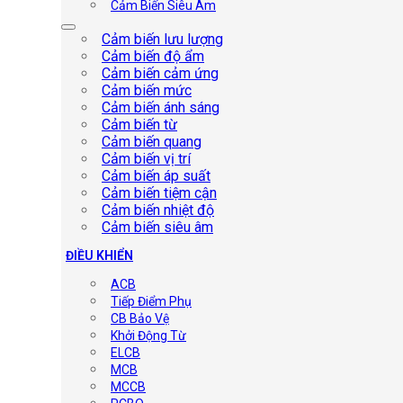
Cảm Biến Siêu Âm
Cảm biến lưu lượng
Cảm biến độ ẩm
Cảm biến cảm ứng
Cảm biến mức
Cảm biến ánh sáng
Cảm biến từ
Cảm biến quang
Cảm biến vị trí
Cảm biến áp suất
Cảm biến tiệm cận
Cảm biến nhiệt độ
Cảm biến siêu âm
ĐIỀU KHIỂN
ACB
Tiếp Điểm Phụ
CB Bảo Vệ
Khởi Động Từ
ELCB
MCB
MCCB