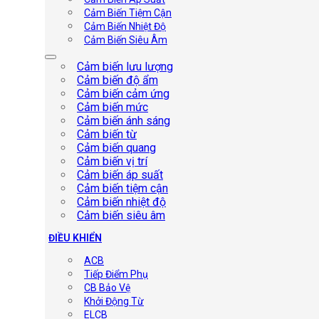
Cảm Biến Tiệm Cận
Cảm Biến Nhiệt Độ
Cảm Biến Siêu Âm
Cảm biến lưu lượng
Cảm biến độ ẩm
Cảm biến cảm ứng
Cảm biến mức
Cảm biến ánh sáng
Cảm biến từ
Cảm biến quang
Cảm biến vị trí
Cảm biến áp suất
Cảm biến tiệm cận
Cảm biến nhiệt độ
Cảm biến siêu âm
ĐIỀU KHIỂN
ACB
Tiếp Điểm Phụ
CB Bảo Vệ
Khởi Động Từ
ELCB