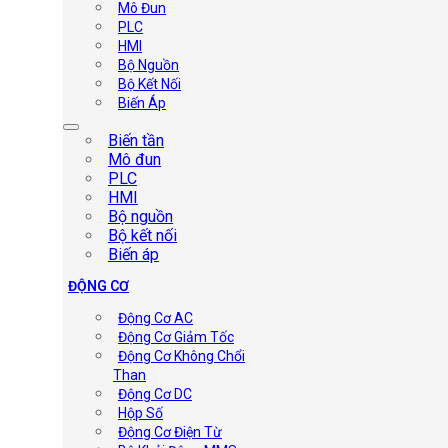
Mô Đun
PLC
HMI
Bộ Nguồn
Bộ Kết Nối
Biến Áp
Biến tần
Mô đun
PLC
HMI
Bộ nguồn
Bộ kết nối
Biến áp
ĐỘNG CƠ
Động Cơ AC
Động Cơ Giảm Tốc
Động Cơ Không Chổi
Than
Động Cơ DC
Hộp Số
Động Cơ Điện Từ