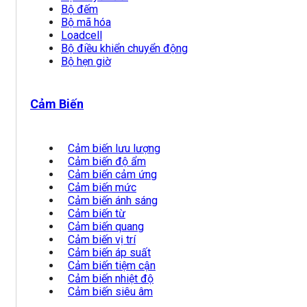
Bộ đếm
Bộ mã hóa
Loadcell
Bộ điều khiển chuyển động
Bộ hẹn giờ
Cảm Biến
Cảm biến lưu lượng
Cảm biến độ ẩm
Cảm biến cảm ứng
Cảm biến mức
Cảm biến ánh sáng
Cảm biến từ
Cảm biến quang
Cảm biến vị trí
Cảm biến áp suất
Cảm biến tiệm cận
Cảm biến nhiệt độ
Cảm biến siêu âm