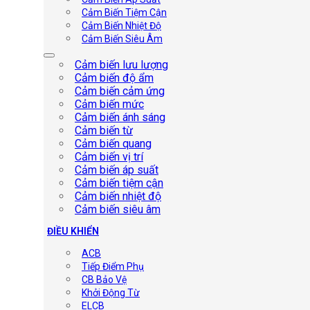
Cảm Biến Tiệm Cận
Cảm Biến Nhiệt Độ
Cảm Biến Siêu Âm
Cảm biến lưu lượng
Cảm biến độ ẩm
Cảm biến cảm ứng
Cảm biến mức
Cảm biến ánh sáng
Cảm biến từ
Cảm biến quang
Cảm biến vị trí
Cảm biến áp suất
Cảm biến tiệm cận
Cảm biến nhiệt độ
Cảm biến siêu âm
ĐIỀU KHIỂN
ACB
Tiếp Điểm Phụ
CB Bảo Vệ
Khởi Động Từ
ELCB