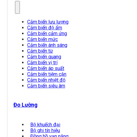
Cảm biến lưu lượng
Cảm biến độ ẩm
Cảm biến cảm ứng
Cảm biến mức
Cảm biến ánh sáng
Cảm biến từ
Cảm biến quang
Cảm biến vị trí
Cảm biến áp suất
Cảm biến tiệm cận
Cảm biến nhiệt độ
Cảm biến siêu âm
Đo Lường
Bộ khuếch đại
Bộ ghi tín hiệu
Đồng hồ vạn năng