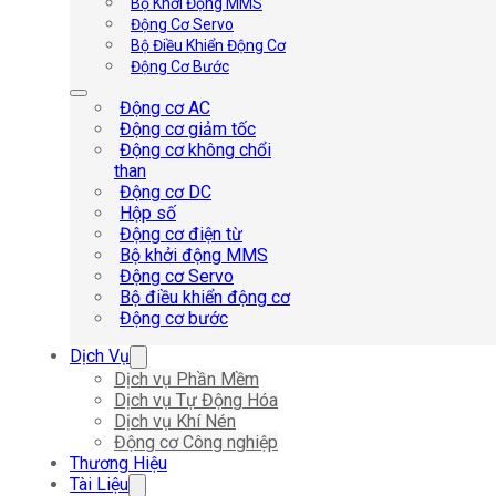
Bộ Khởi Động MMS
Động Cơ Servo
Bộ Điều Khiển Động Cơ
Động Cơ Bước
Động cơ AC
Động cơ giảm tốc
Động cơ không chổi
than
Động cơ DC
Hộp số
Động cơ điện từ
Bộ khởi động MMS
Động cơ Servo
Bộ điều khiển động cơ
Động cơ bước
Dịch Vụ
Dịch vụ Phần Mềm
Dịch vụ Tự Động Hóa
Dịch vụ Khí Nén
Động cơ Công nghiệp
Thương Hiệu
Tài Liệu