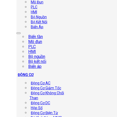
Mô Đun
PLC
HMI
Bộ Nguồn
Bộ Kết Nối
Biến Áp
Biến tần
Mô đun
PLC
HMI
Bộ nguồn
Bộ kết nối
Biến áp
ĐỘNG CƠ
Động Cơ AC
Động Cơ Giảm Tốc
Động Cơ Không Chổi
Than
Động Cơ DC
Hộp Số
Động Cơ Điện Từ