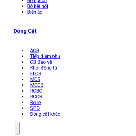
Bộ nguồn
Bộ kết nối
Biến áp
Đóng Cắt
ACB
Tiếp điểm phụ
CB Bảo vệ
Khởi động từ
ELCB
MCB
MCCB
RCBO
RCCB
Rơ le
SPD
Đóng cắt khác