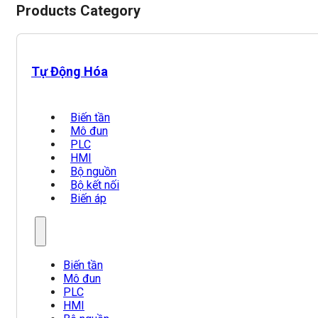
Products Category
Tự Động Hóa
Biến tần
Mô đun
PLC
HMI
Bộ nguồn
Bộ kết nối
Biến áp
Biến tần
Mô đun
PLC
HMI