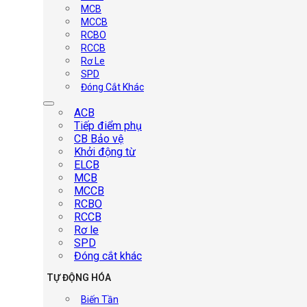
MCB
MCCB
RCBO
RCCB
Rơ Le
SPD
Đóng Cắt Khác
ACB
Tiếp điểm phụ
CB Bảo vệ
Khởi động từ
ELCB
MCB
MCCB
RCBO
RCCB
Rơ le
SPD
Đóng cắt khác
TỰ ĐỘNG HÓA
Biến Tần