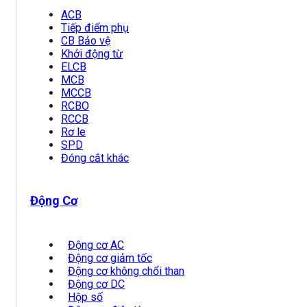
ACB
Tiếp điểm phụ
CB Bảo vệ
Khởi động từ
ELCB
MCB
MCCB
RCBO
RCCB
Rơ le
SPD
Đóng cắt khác
Động Cơ
Động cơ AC
Động cơ giảm tốc
Động cơ không chổi than
Động cơ DC
Hộp số