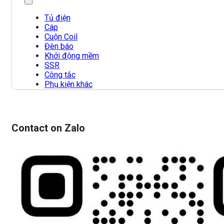
Tủ điện
Cáp
Cuộn Coil
Đèn báo
Khởi động mềm
SSR
Công tắc
Phụ kiện khác
Contact on Zalo