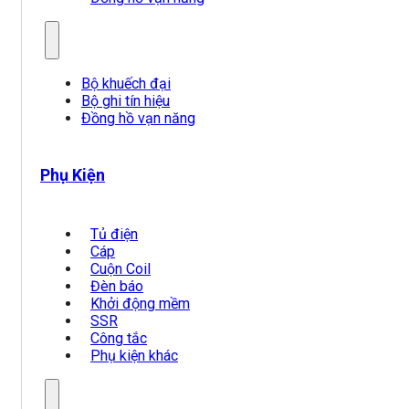
Bộ khuếch đại
Bộ ghi tín hiệu
Đồng hồ vạn năng
Phụ Kiện
Tủ điện
Cáp
Cuộn Coil
Đèn báo
Khởi động mềm
SSR
Công tắc
Phụ kiện khác