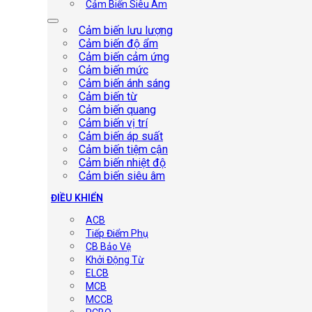
Cảm Biến Siêu Âm
Cảm biến lưu lượng
Cảm biến độ ẩm
Cảm biến cảm ứng
Cảm biến mức
Cảm biến ánh sáng
Cảm biến từ
Cảm biến quang
Cảm biến vị trí
Cảm biến áp suất
Cảm biến tiệm cận
Cảm biến nhiệt độ
Cảm biến siêu âm
ĐIỀU KHIỂN
ACB
Tiếp Điểm Phụ
CB Bảo Vệ
Khởi Động Từ
ELCB
MCB
MCCB