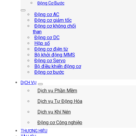
Động Cơ Bước
Động cơ AC
Động cơ giảm tốc
Động cơ không chổi
than
Động cơ DC
Hộp số
Động cơ điện từ
Bộ khởi động MMS
Động cơ Servo
Bộ điều khiển động cơ
Động cơ bước
DỊCH VỤ
Dịch vụ Phần Mềm
Dịch vụ Tự Động Hóa
Dịch vụ Khí Nén
Động cơ Công nghiệp
THƯƠNG HIỆU