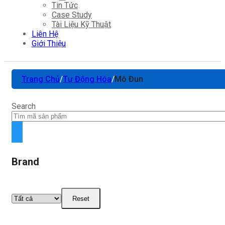
Tin Tức
Case Study
Tài Liệu Kỹ Thuật
Liên Hệ
Giới Thiệu
Trang Chủ
/
Tự Động Hóa
/
Mô Đun
Search
Brand
Reset