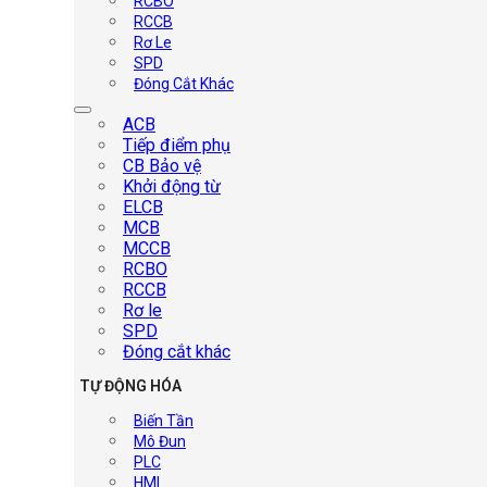
RCBO
RCCB
Rơ Le
SPD
Đóng Cắt Khác
ACB
Tiếp điểm phụ
CB Bảo vệ
Khởi động từ
ELCB
MCB
MCCB
RCBO
RCCB
Rơ le
SPD
Đóng cắt khác
TỰ ĐỘNG HÓA
Biến Tần
Mô Đun
PLC
HMI