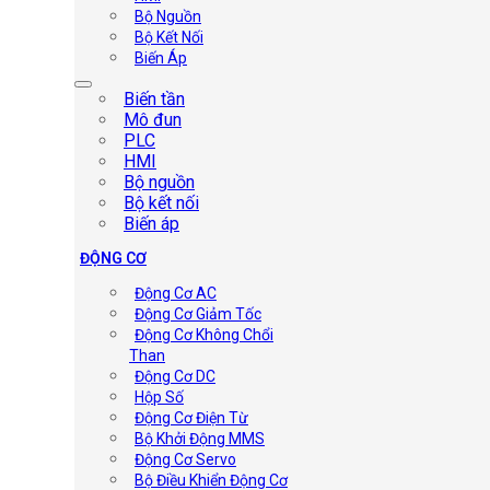
Bộ Nguồn
Bộ Kết Nối
Biến Áp
Biến tần
Mô đun
PLC
HMI
Bộ nguồn
Bộ kết nối
Biến áp
ĐỘNG CƠ
Động Cơ AC
Động Cơ Giảm Tốc
Động Cơ Không Chổi
Than
Động Cơ DC
Hộp Số
Động Cơ Điện Từ
Bộ Khởi Động MMS
Động Cơ Servo
Bộ Điều Khiển Động Cơ