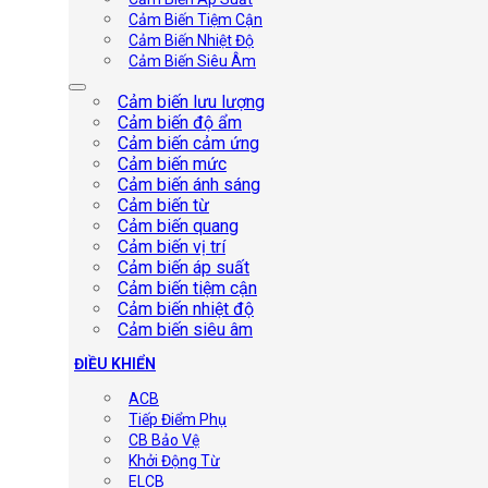
Cảm Biến Tiệm Cận
Cảm Biến Nhiệt Độ
Cảm Biến Siêu Âm
Cảm biến lưu lượng
Cảm biến độ ẩm
Cảm biến cảm ứng
Cảm biến mức
Cảm biến ánh sáng
Cảm biến từ
Cảm biến quang
Cảm biến vị trí
Cảm biến áp suất
Cảm biến tiệm cận
Cảm biến nhiệt độ
Cảm biến siêu âm
ĐIỀU KHIỂN
ACB
Tiếp Điểm Phụ
CB Bảo Vệ
Khởi Động Từ
ELCB