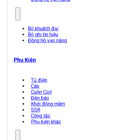
Bộ khuếch đại
Bộ ghi tín hiệu
Đồng hồ vạn năng
Phụ Kiện
Tủ điện
Cáp
Cuộn Coil
Đèn báo
Khởi động mềm
SSR
Công tắc
Phụ kiện khác