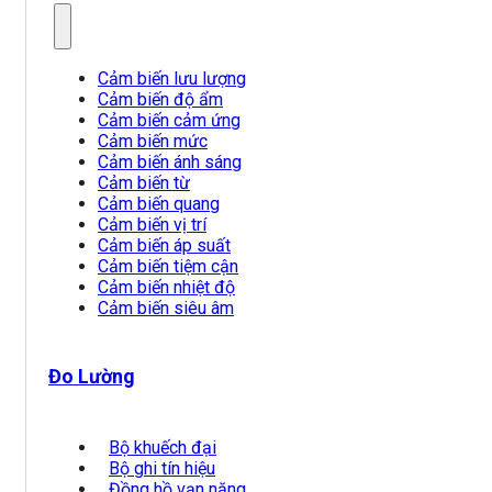
Cảm biến lưu lượng
Cảm biến độ ẩm
Cảm biến cảm ứng
Cảm biến mức
Cảm biến ánh sáng
Cảm biến từ
Cảm biến quang
Cảm biến vị trí
Cảm biến áp suất
Cảm biến tiệm cận
Cảm biến nhiệt độ
Cảm biến siêu âm
Đo Lường
Bộ khuếch đại
Bộ ghi tín hiệu
Đồng hồ vạn năng