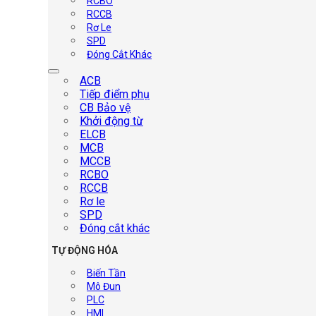
RCBO
RCCB
Rơ Le
SPD
Đóng Cắt Khác
ACB
Tiếp điểm phụ
CB Bảo vệ
Khởi động từ
ELCB
MCB
MCCB
RCBO
RCCB
Rơ le
SPD
Đóng cắt khác
TỰ ĐỘNG HÓA
Biến Tần
Mô Đun
PLC
HMI