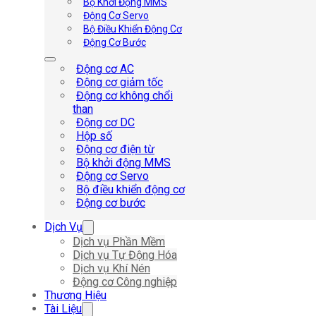
Bộ Khởi Động MMS
Động Cơ Servo
Bộ Điều Khiển Động Cơ
Động Cơ Bước
Động cơ AC
Động cơ giảm tốc
Động cơ không chổi
than
Động cơ DC
Hộp số
Động cơ điện từ
Bộ khởi động MMS
Động cơ Servo
Bộ điều khiển động cơ
Động cơ bước
Dịch Vụ
Dịch vụ Phần Mềm
Dịch vụ Tự Động Hóa
Dịch vụ Khí Nén
Động cơ Công nghiệp
Thương Hiệu
Tài Liệu