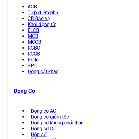
ACB
Tiếp điểm phụ
CB Bảo vệ
Khởi động từ
ELCB
MCB
MCCB
RCBO
RCCB
Rơ le
SPD
Đóng cắt khác
Động Cơ
Động cơ AC
Động cơ giảm tốc
Động cơ không chổi than
Động cơ DC
Hộp số