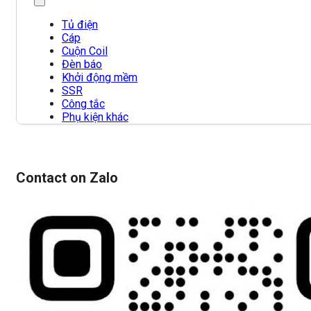
Tủ điện
Cáp
Cuộn Coil
Đèn báo
Khởi động mềm
SSR
Công tắc
Phụ kiện khác
Contact on Zalo