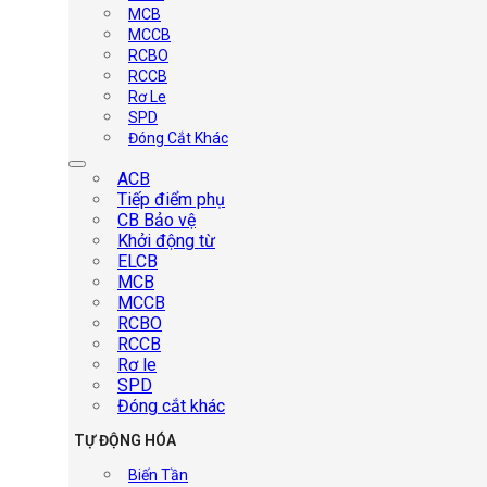
MCB
MCCB
RCBO
RCCB
Rơ Le
SPD
Đóng Cắt Khác
ACB
Tiếp điểm phụ
CB Bảo vệ
Khởi động từ
ELCB
MCB
MCCB
RCBO
RCCB
Rơ le
SPD
Đóng cắt khác
TỰ ĐỘNG HÓA
Biến Tần