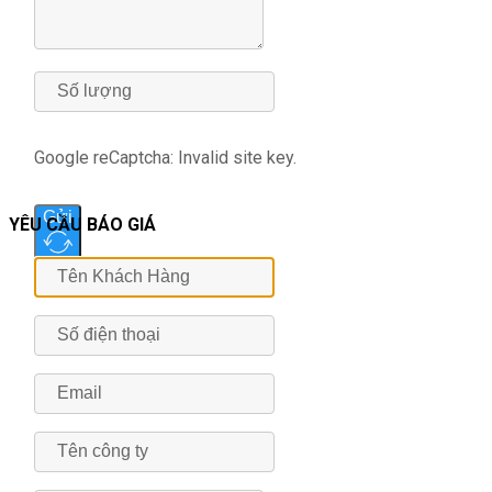
Google reCaptcha: Invalid site key.
Gửi
YÊU CẦU BÁO GIÁ