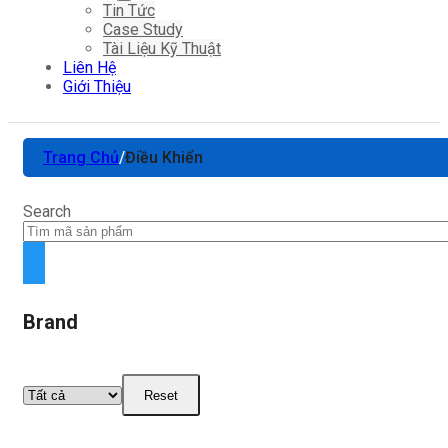
Tin Tức
Case Study
Tài Liệu Kỹ Thuật
Liên Hệ
Giới Thiệu
Trang Chủ
/
Điều Khiển
Search
Brand
Reset