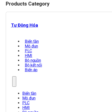
Products Category
Tự Động Hóa
Biến tần
Mô đun
PLC
HMI
Bộ nguồn
Bộ kết nối
Biến áp
Biến tần
Mô đun
PLC
HMI