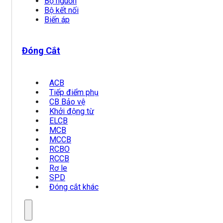
Bộ nguồn
Bộ kết nối
Biến áp
Đóng Cắt
ACB
Tiếp điểm phụ
CB Bảo vệ
Khởi động từ
ELCB
MCB
MCCB
RCBO
RCCB
Rơ le
SPD
Đóng cắt khác