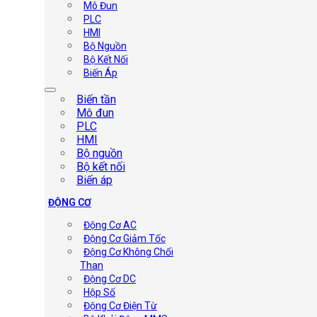
Mô Đun
PLC
HMI
Bộ Nguồn
Bộ Kết Nối
Biến Áp
Biến tần
Mô đun
PLC
HMI
Bộ nguồn
Bộ kết nối
Biến áp
ĐỘNG CƠ
Động Cơ AC
Động Cơ Giảm Tốc
Động Cơ Không Chổi
Than
Động Cơ DC
Hộp Số
Động Cơ Điện Từ