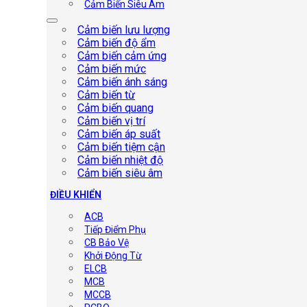
Cảm Biến Siêu Âm
Cảm biến lưu lượng
Cảm biến độ ẩm
Cảm biến cảm ứng
Cảm biến mức
Cảm biến ánh sáng
Cảm biến từ
Cảm biến quang
Cảm biến vị trí
Cảm biến áp suất
Cảm biến tiệm cận
Cảm biến nhiệt độ
Cảm biến siêu âm
ĐIỀU KHIỂN
ACB
Tiếp Điểm Phụ
CB Bảo Vệ
Khởi Động Từ
ELCB
MCB
MCCB