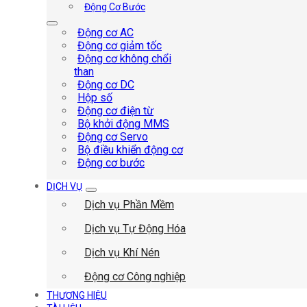
Động Cơ Bước
Động cơ AC
Động cơ giảm tốc
Động cơ không chổi
than
Động cơ DC
Hộp số
Động cơ điện từ
Bộ khởi động MMS
Động cơ Servo
Bộ điều khiển động cơ
Động cơ bước
DỊCH VỤ
Dịch vụ Phần Mềm
Dịch vụ Tự Động Hóa
Dịch vụ Khí Nén
Động cơ Công nghiệp
THƯƠNG HIỆU