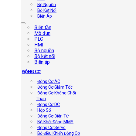
Bộ Nguồn
Bộ Kết Nối
Biến Áp
Biến tần
Mô đun
PLC
HMI
Bộ nguồn
Bộ kết nối
Biến áp
ĐỘNG CƠ
Động Cơ AC
Động Cơ Giảm Tốc
Động Cơ Không Chổi
Than
Động Cơ DC
Hộp Số
Động Cơ Điện Từ
Bộ Khởi Động MMS
Động Cơ Servo
Bộ Điều Khiển Động Cơ