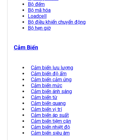
Bộ đếm
Bộ mã hóa
Loadcell
Bộ điều khiển chuyển động
Bộ hẹn giờ
Cảm Biến
Cảm biến lưu lượng
Cảm biến độ ẩm
Cảm biến cảm ứng
Cảm biến mức
Cảm biến ánh sáng
Cảm biến từ
Cảm biến quang
Cảm biến vị trí
Cảm biến áp suất
Cảm biến tiệm cận
Cảm biến nhiệt độ
Cảm biến siêu âm