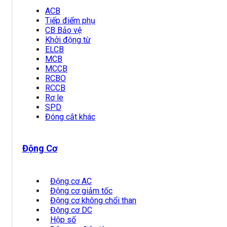
ACB
Tiếp điểm phụ
CB Bảo vệ
Khởi động từ
ELCB
MCB
MCCB
RCBO
RCCB
Rơ le
SPD
Đóng cắt khác
Động Cơ
Động cơ AC
Động cơ giảm tốc
Động cơ không chổi than
Động cơ DC
Hộp số