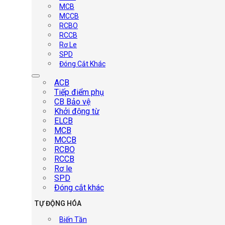
MCB
MCCB
RCBO
RCCB
Rơ Le
SPD
Đóng Cắt Khác
ACB
Tiếp điểm phụ
CB Bảo vệ
Khởi động từ
ELCB
MCB
MCCB
RCBO
RCCB
Rơ le
SPD
Đóng cắt khác
TỰ ĐỘNG HÓA
Biến Tần