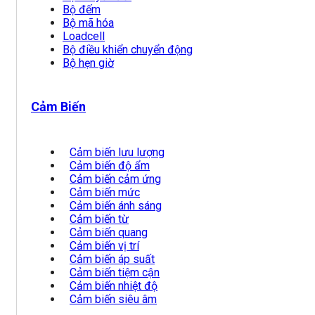
Bộ đếm
Bộ mã hóa
Loadcell
Bộ điều khiển chuyển động
Bộ hẹn giờ
Cảm Biến
Cảm biến lưu lượng
Cảm biến độ ẩm
Cảm biến cảm ứng
Cảm biến mức
Cảm biến ánh sáng
Cảm biến từ
Cảm biến quang
Cảm biến vị trí
Cảm biến áp suất
Cảm biến tiệm cận
Cảm biến nhiệt độ
Cảm biến siêu âm