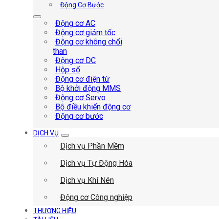
Động Cơ Bước
Động cơ AC
Động cơ giảm tốc
Động cơ không chổi
than
Động cơ DC
Hộp số
Động cơ điện từ
Bộ khởi động MMS
Động cơ Servo
Bộ điều khiển động cơ
Động cơ bước
DỊCH VỤ
Dịch vụ Phần Mềm
Dịch vụ Tự Động Hóa
Dịch vụ Khí Nén
Động cơ Công nghiệp
THƯƠNG HIỆU