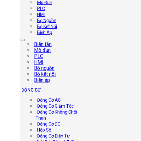
Mô Đun
PLC
HMI
Bộ Nguồn
Bộ Kết Nối
Biến Áp
Biến tần
Mô đun
PLC
HMI
Bộ nguồn
Bộ kết nối
Biến áp
ĐỘNG CƠ
Động Cơ AC
Động Cơ Giảm Tốc
Động Cơ Không Chổi
Than
Động Cơ DC
Hộp Số
Động Cơ Điện Từ