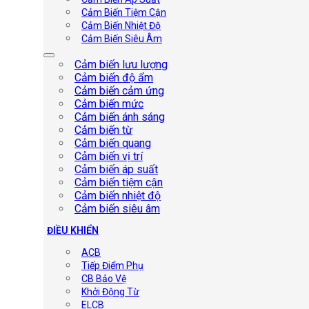
Cảm Biến Tiệm Cận
Cảm Biến Nhiệt Độ
Cảm Biến Siêu Âm
Cảm biến lưu lượng
Cảm biến độ ẩm
Cảm biến cảm ứng
Cảm biến mức
Cảm biến ánh sáng
Cảm biến từ
Cảm biến quang
Cảm biến vị trí
Cảm biến áp suất
Cảm biến tiệm cận
Cảm biến nhiệt độ
Cảm biến siêu âm
ĐIỀU KHIỂN
ACB
Tiếp Điểm Phụ
CB Bảo Vệ
Khởi Động Từ
ELCB