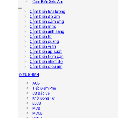
Cảm Biến Siêu Âm
Cảm biến lưu lượng
Cảm biến độ ẩm
Cảm biến cảm ứng
Cảm biến mức
Cảm biến ánh sáng
Cảm biến từ
Cảm biến quang
Cảm biến vị trí
Cảm biến áp suất
Cảm biến tiệm cận
Cảm biến nhiệt độ
Cảm biến siêu âm
ĐIỀU KHIỂN
ACB
Tiếp Điểm Phụ
CB Bảo Vệ
Khởi Động Từ
ELCB
MCB
MCCB