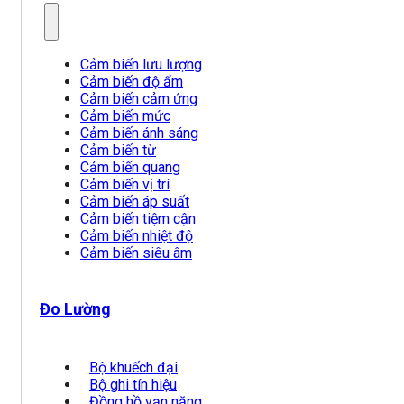
Cảm biến lưu lượng
Cảm biến độ ẩm
Cảm biến cảm ứng
Cảm biến mức
Cảm biến ánh sáng
Cảm biến từ
Cảm biến quang
Cảm biến vị trí
Cảm biến áp suất
Cảm biến tiệm cận
Cảm biến nhiệt độ
Cảm biến siêu âm
Đo Lường
Bộ khuếch đại
Bộ ghi tín hiệu
Đồng hồ vạn năng