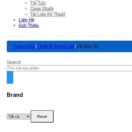
Tin Tức
Case Study
Tài Liệu Kỹ Thuật
Liên Hệ
Giới Thiệu
Trang Chủ
/
Thiết Bị Đóng Cắt
/
CB Bảo Vệ
Search
Brand
Reset