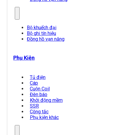
Bộ khuếch đại
Bộ ghi tín hiệu
Đồng hồ vạn năng
Phụ Kiện
Tủ điện
Cáp
Cuộn Coil
Đèn báo
Khởi động mềm
SSR
Công tắc
Phụ kiện khác