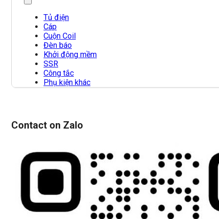
Tủ điện
Cáp
Cuộn Coil
Đèn báo
Khởi động mềm
SSR
Công tắc
Phụ kiện khác
Contact on Zalo