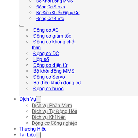
Bộ Khởi Động MMS
Động Cơ Servo
Bộ Điều Khiển Động Cơ
Động Cơ Bước
Động cơ AC
Động cơ giảm tốc
Động cơ không chổi
than
Động cơ DC
Hộp số
Động cơ điện từ
Bộ khởi động MMS
Động cơ Servo
Bộ điều khiển động cơ
Động cơ bước
Dịch Vụ
Dịch vụ Phần Mềm
Dịch vụ Tự Động Hóa
Dịch vụ Khí Nén
Động cơ Công nghiệp
Thương Hiệu
Tài Liệu