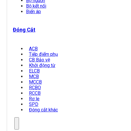
Bộ nguồn
Bộ kết nối
Biến áp
Đóng Cắt
ACB
Tiếp điểm phụ
CB Bảo vệ
Khởi động từ
ELCB
MCB
MCCB
RCBO
RCCB
Rơ le
SPD
Đóng cắt khác