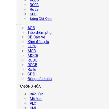
RCBO
RCCB
Rơ Le
SPD
Đóng Cắt Khác
ACB
Tiếp điểm phụ
CB Bảo vệ
Khởi động từ
ELCB
MCB
MCCB
RCBO
RCCB
Rơ le
SPD
Đóng cắt khác
TỰ ĐỘNG HÓA
Biến Tần
Mô Đun
PLC
HMI