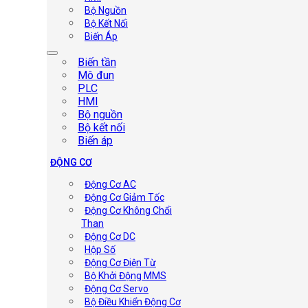
Bộ Nguồn
Bộ Kết Nối
Biến Áp
Biến tần
Mô đun
PLC
HMI
Bộ nguồn
Bộ kết nối
Biến áp
ĐỘNG CƠ
Động Cơ AC
Động Cơ Giảm Tốc
Động Cơ Không Chổi
Than
Động Cơ DC
Hộp Số
Động Cơ Điện Từ
Bộ Khởi Động MMS
Động Cơ Servo
Bộ Điều Khiển Động Cơ