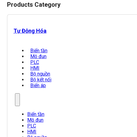
Products Category
Tự Động Hóa
Biến tần
Mô đun
PLC
HMI
Bộ nguồn
Bộ kết nối
Biến áp
Biến tần
Mô đun
PLC
HMI